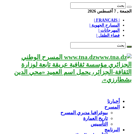
الجمعة , 7 أغسطس 2026
| FRANÇAIS |
المسارح الجهوية |
المهرجانات |
فضاء الطفل |
www.tna.dz المسرح الوطني
الجزائري مؤسسة ثقافية عريقة تابعة لوزارة
الثقافة-الجزائر، يحمل اسم العميد «محي الدين
بشطارزي».
أخبارنا
المسرح
بيوغرافيا مديري المسرح
تاريخ العمارة
التأسيس
البرنامج