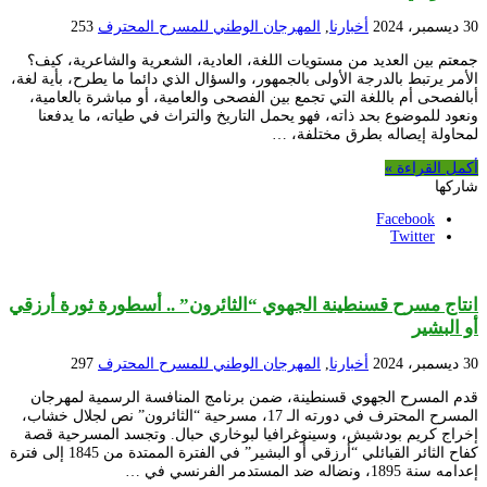
30 ديسمبر، 2024
أخبارنا
,
المهرجان الوطني للمسرح المحترف
253
جمعتم بين العديد من مستويات اللغة، العادية، الشعرية والشاعرية، كيف؟
الأمر يرتبط بالدرجة الأولى بالجمهور، والسؤال الذي دائما ما يطرح، بأية لغة،
أبالفصحى أم باللغة التي تجمع بين الفصحى والعامية، أو مباشرة بالعامية،
ونعود للموضوع بحد ذاته، فهو يحمل التاريخ والتراث في طياته، ما يدفعنا
لمحاولة إيصاله بطرق مختلفة، …
أكمل القراءة »
شاركها
Facebook
Twitter
انتاج مسرح قسنطينة الجهوي “الثائرون” .. أسطورة ثورة أرزقي
أو البشير
30 ديسمبر، 2024
أخبارنا
,
المهرجان الوطني للمسرح المحترف
297
قدم المسرح الجهوي قسنطينة، ضمن برنامج المنافسة الرسمية لمهرجان
المسرح المحترف في دورته الـ 17، مسرحية “الثائرون” نص لجلال خشاب،
إخراج كريم بودشيش، وسينوغرافيا لبوخاري حبال. وتجسد المسرحية قصة
كفاح الثائر القبائلي “أرزقي أو البشير” في الفترة الممتدة من 1845 إلى فترة
إعدامه سنة 1895، ونضاله ضد المستدمر الفرنسي في …