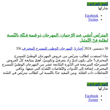
أكمل القراءة »
شاركها
Facebook
Twitter
المتربّص أتشي عبد الرّحمان: المهرجان ذو قيمة فـنّيّة بالنّسبة
لطلبة فنّ التّمثيل
30 ديسمبر، 2024
أخبارنا
,
المهرجان الوطني للمسرح المحترف
356
ماذا استفدت كطالب متربّص من عروض المهرجان الوطنيّ للمسرح
المحترف؟ حتّى يكون لديّ زاد معرفيّ وتكوينيّ، أهتمّ بمتابعة كلّ العروض
المسرحيّة المبرمجة في الدّورة السّابعة عشر من المهرجان الوطنيّ للمسرح
المحترف، إضافة إلى النّدوات والنّقاشات النّقديّة التي تتبعها، وباقي
النّشاطات ذات الصّلة. ومن المفيد جدّا بالنّسبة لي كطالب متربّص في السّنة
…
أكمل القراءة »
شاركها
Facebook
Twitter