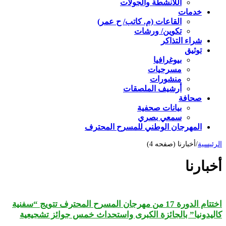
اللأنشطة والجولات
خدمات
القاعات (م. كاتب/ ح عمر)
تكوين/ ورشات
شراء التذاكر
توثيق
بيوغرافيا
مسرحيات
منشورات
أرشيف الملصقات
صحافة
بيانات صحفية
سمعي بصري
المهرجان الوطني للمسرح المحترف
الرئيسية
/
أخبارنا (صفحه 4)
أخبارنا
اختتام الدورة 17 من مهرجان المسرح المحترف تتويج “سفنية
كاليدونيا” بالجائزة الكبرى واستحداث خمس جوائز تشجيعية