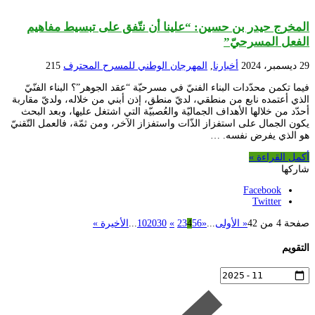
المخرج حيدر بن حسين: “علينا أن نتّفق على تبسيط مفاهيم
الفعل المسرحيّ”
29 ديسمبر، 2024
أخبارنا
,
المهرجان الوطني للمسرح المحترف
215
فيما تكمن محدّدات البناء الفنيّ في مسرحيّة “عقد الجوهر”؟ البناء الفنّيّ
الذي أعتمده نابع من منطقي، لديّ منطق، إذن أبني من خلاله، ولديّ مقاربة
أحدّد من خلالها الأهداف الجماليّة والعُصبيّة التي اشتغل عليها، وبعد البحث
يكون الجمال على استفزاز الذّات واستفزاز الآخر، ومن ثمّة، فالعمل التّقنيّ
هو الذي يفرض نفسه. …
أكمل القراءة »
شاركها
Facebook
Twitter
صفحة 4 من 42
« الأولى
...
«
6
5
4
3
2
»
30
20
10
...
الأخيرة »
التقويم