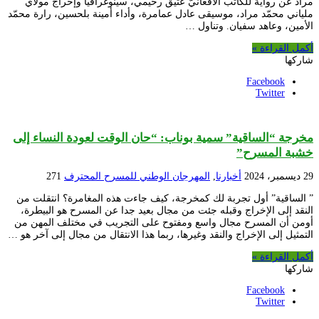
مراد عن رواية للكاتب الأفغانيّ عتيق رحيمي، سينوغرافيا وإخراج مولاي
ملياني محمّد مراد، موسيقى عادل عمامرة، وأداء أمينة بلحسين، رارة محمّد
الأمين، وعاهد سفيان. وتناول …
أكمل القراءة »
شاركها
Facebook
Twitter
مخرجة “الساقية” سمية بوناب: “حان الوقت لعودة النساء إلى
خشبة المسرح”
29 ديسمبر، 2024
أخبارنا
,
المهرجان الوطني للمسرح المحترف
271
” الساقية” أول تجربة لك كمخرجة، كيف جاءت هذه المغامرة؟ انتقلت من
النقد إلى الإخراج وقبله جئت من مجال بعيد جدا عن المسرح هو البيطرة،
أومن أن المسرح مجال واسع ومفتوح على التجريب في مختلف المهن من
التمثيل إلى الإخراج والنقد وغيرها، ربما هذا الانتقال من مجال إلى آخر هو …
أكمل القراءة »
شاركها
Facebook
Twitter