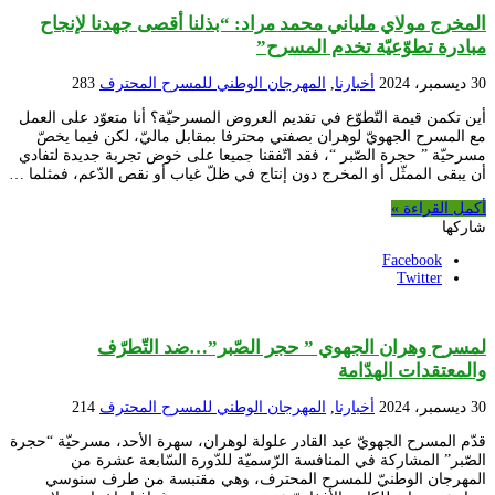
المخرج مولاي ملياني محمد مراد: “بذلنا أقصى جهدنا لإنجاح
مبادرة تطوّعيّة تخدم المسرح”
30 ديسمبر، 2024
أخبارنا
,
المهرجان الوطني للمسرح المحترف
283
أين تكمن قيمة التّطوّع في تقديم العروض المسرحيّة؟ أنا متعوّد على العمل
مع المسرح الجهويّ لوهران بصفتي محترفا بمقابل ماليّ، لكن فيما يخصّ
مسرحيّة ” حجرة الصّبر “، فقد اتّفقنا جميعا على خوض تجربة جديدة لتفادي
أن يبقى الممثّل أو المخرج دون إنتاج في ظلّ غياب أو نقص الدّعم، فمثلما …
أكمل القراءة »
شاركها
Facebook
Twitter
لمسرح وهران الجهوي ” حجر الصّبر”…ضد التّطرّف
والمعتقدات الهدّامة
30 ديسمبر، 2024
أخبارنا
,
المهرجان الوطني للمسرح المحترف
214
قدّم المسرح الجهويّ عبد القادر علولة لوهران، سهرة الأحد، مسرحيّة “حجرة
الصّبر” المشاركة في المنافسة الرّسميّة للدّورة السّابعة عشرة من
المهرجان الوطنيّ للمسرح المحترف، وهي مقتبسة من طرف سنوسي