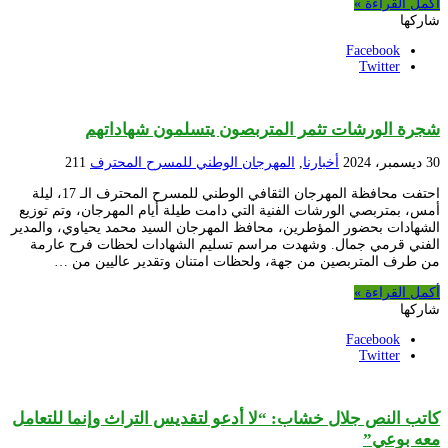
أكمل القراءة »
شاركها
Facebook
Twitter
شجرة الورشات تثمر المتربصون يتسلمون شهاداتهم
30 ديسمبر، 2024
أخبارنا
,
المهرجان الوطني للمسرح المحترف
211
احتفت محافظة المهرجان الثقافي الوطني للمسرح المحترف الـ 17، ليلة
أمس، بمتربصي الورشات الفنية التي دامت طيلة أيام المهرجان، وتم توزيع
الشهادات بحضور المؤطرين، محافظ المهرجان السيد محمد يحياوي، والمدير
الفني قرمي جمال. وشهدت مراسم تسليم الشهادات لحظات فرح عارمة
من طرف المتربصين من جهة، ولحظات امتنان وتقدير عاليين من …
أكمل القراءة »
شاركها
Facebook
Twitter
كاتب النص جلال خشاب: “لا أدعو لتقديس التراث وإنما للتعامل
معه بوعي”