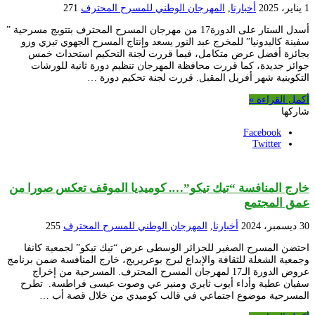
1 يناير، 2025
أخبارنا
,
المهرجان الوطني للمسرح المحترف
271
أسدل الستار على الدورة17 من مهرجان المسرح المحترف بتتويج مسرحية ”
سفينة كاليدونيا” للمخرج عبد النور يسعد وإنتاج المسرح الجهوي تيزي وزو
بجائزة أفضل عرض متكامل، فيما قررت لجنة التحكيم استحداث خمس
جوائز جديدة، كما قررت محافظة المهرجان تنظيم دورة ثانية للورشات
التكوينية شهر أفريل المقبل. قررت لجنة تحكيم دورة …
أكمل القراءة »
شاركها
Facebook
Twitter
خارج المنافسة “تيك تيكو”…. كوميديا الموقف تعكس صورا من
عمق المجتمع
30 ديسمبر، 2024
أخبارنا
,
المهرجان الوطني للمسرح المحترف
255
احتضن المسرح الصغير للجزائر الوسطى عرض “تيك تيكو” لجمعية كانفا
وجمعية الشعلة للثقافة والإبداع لبرج بوعريريج، خارج المنافسة ضمن برنامج
عروض الدورة الـ17 لمهرجان المسرح المحترف. المسرحية من إخراج
سفيان عطية وأداء أيوب ثايري ومنير عي وصوت عيسى فراطسة. تطرح
المسرحية موضوع اجتماعي في قالب كوميدي من خلال قصة أب …