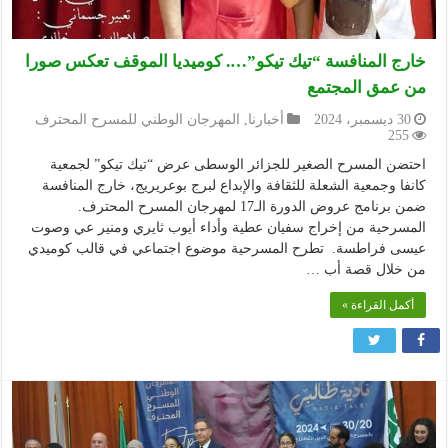
خارج المنافسة “تيك تيكو”…. كوميديا الموقف تعكس صورا
من عمق المجتمع
30 ديسمبر، 2024
أخبارنا
,
المهرجان الوطني للمسرح المحترف
255
احتضن المسرح الصغير للجزائر الوسطى عرض “تيك تيكو” لجمعية
كانفا وجمعية الشعلة للثقافة والإبداع لبرج بوعريريج، خارج المنافسة
ضمن برنامج عروض الدورة الـ17 لمهرجان المسرح المحترف.
المسرحية من إخراج سفيان عطية وأداء أيوب ثايري ومنير عي وصوت
عيسى فراطسة. تطرح المسرحية موضوع اجتماعي في قالب كوميدي
من خلال قصة أب …
أكمل القراءة »