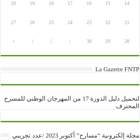
20
19
18
17
16
15
14
27
26
25
24
23
22
21
4
3
2
1
30
29
28
La Gazette FNTP
لتحميل دليل الدورة 17 من المهرجان الوطني للمسرح
المحترف
مجلة إلكترونية “مسارح” أكتوبر 2023 /عدد تجريبي