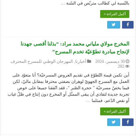
بالنّسبة لي كطالب متربّص في السّنة …
أكمل القراءة »
المخرج مولاي ملياني محمد مراد: “بذلنا أقصى جهدنا
لإنجاح مبادرة تطوّعيّة تخدم المسرح”
30 ديسمبر، 2024
أخبارنا
,
المهرجان الوطني للمسرح المحترف
282
أين تكمن قيمة التّطوّع في تقديم العروض المسرحيّة؟ أنا متعوّد على
العمل مع المسرح الجهويّ لوهران بصفتي محترفا بمقابل ماليّ، لكن
فيما يخصّ مسرحيّة ” حجرة الصّبر “، فقد اتّفقنا جميعا على خوض
تجربة جديدة لتفادي أن يبقى الممثّل أو المخرج دون إنتاج في ظلّ غياب
أو نقص الدّعم، فمثلما …
أكمل القراءة »