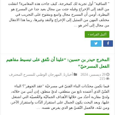
” الساقية” أول تجربة لك كمخرجة، كيف جاءت هذه المغامرة؟ انتقلت
من النقد إلى الإخراج وقبله جئت من مجال بعيد جدا عن المسرح هو
البيطرة، أومن أن المسرح مجال واسع ومفتوح على التجريب في
مختلف المهن من التمثيل إلى الإخراج والنقد وغيرها، ربما هذا الانتقال
من مجال إلى آخر هو …
أكمل القراءة »
المخرج حيدر بن حسين: “علينا أن نتّفق على تبسيط مفاهيم
الفعل المسرحيّ”
29 ديسمبر، 2024
أخبارنا
,
المهرجان الوطني للمسرح المحترف
215
فيما تكمن محدّدات البناء الفنيّ في مسرحيّة “عقد الجوهر”؟ البناء
الفنّيّ الذي أعتمده نابع من منطقي، لديّ منطق، إذن أبني من خلاله،
ولديّ مقاربة أحدّد من خلالها الأهداف الجماليّة والعُصبيّة التي اشتغل
عليها، وبعد البحث يكون الجمال على استفزاز الذّات واستفزاز الآخر،
ومن ثمّة، فالعمل التّقنيّ هو الذي يفرض نفسه. …