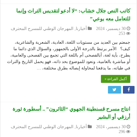
كاتب النص جلال خشاب: “لا أدعو لتقديس التراث وإنما
للتعامل معه بوعي”
30 ديسمبر، 2024
أخبارنا
,
المهرجان الوطني للمسرح المحترف
253
جمعتم بين العديد من مستويات اللغة، العادية، الشعرية والشاعرية،
كيف؟ الأمر يرتبط بالدرجة الأولى بالجمهور، والسؤال الذي دائما ما
يطرح، بأية لغة، أبالفصحى أم باللغة التي تجمع بين الفصحى والعامية،
أو مباشرة بالعامية، ونعود للموضوع بحد ذاته، فهو يحمل التاريخ والتراث
في طياته، ما يدفعنا لمحاولة إيصاله بطرق مختلفة، …
أكمل القراءة »
انتاج مسرح قسنطينة الجهوي “الثائرون” .. أسطورة ثورة
أرزقي أو البشير
30 ديسمبر، 2024
أخبارنا
,
المهرجان الوطني للمسرح المحترف
296