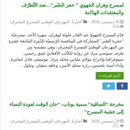
لمسرح وهران الجهوي ” حجر الصّبر”…ضد التّطرّف
والمعتقدات الهدّامة
30 ديسمبر، 2024
أخبارنا
,
المهرجان الوطني للمسرح المحترف
214
قدّم المسرح الجهويّ عبد القادر علولة لوهران، سهرة الأحد، مسرحيّة
“حجرة الصّبر” المشاركة في المنافسة الرّسميّة للدّورة السّابعة عشرة
من المهرجان الوطنيّ للمسرح المحترف، وهي مقتبسة من
طرف سنوسي مراد عن رواية للكاتب الأفغانيّ عتيق رحيمي،
سينوغرافيا وإخراج مولاي ملياني محمّد مراد، موسيقى عادل عمامرة،
وأداء أمينة بلحسين، رارة محمّد الأمين، وعاهد سفيان. وتناول …
أكمل القراءة »
مخرجة “الساقية” سمية بوناب: “حان الوقت لعودة النساء
إلى خشبة المسرح”
29 ديسمبر، 2024
أخبارنا
,
المهرجان الوطني للمسرح المحترف
271