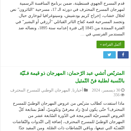
قدم المسرح الجهوي قسنطينة، ضمن برنامج المنافسة الرسمية
لمهرجان المسرح المحترف في دورته الـ 17، مسرحية “الثائرون” نص
لجلال خشاب، إخراج كريم بودشيش، وسينوغرافيا لبوخاري حبال.
وتجسد المسرحية قصة كفاح الثائر القبائلي “أرزقي أو البشير” في
الفترة الممتدة من 1845 إلى فترة إعدامه سنة 1895، ونضاله ضد
المستدمر الفرنسي في …
أكمل القراءة »
المتربّص أتشي عبد الرّحمان: المهرجان ذو قيمة فـنّيّة
بالنّسبة لطلبة فنّ التّمثيل
30 ديسمبر، 2024
أخبارنا
,
المهرجان الوطني للمسرح المحترف
356
ماذا استفدت كطالب متربّص من عروض المهرجان الوطنيّ للمسرح
المحترف؟ حتّى يكون لديّ زاد معرفيّ وتكوينيّ، أهتمّ بمتابعة كلّ
العروض المسرحيّة المبرمجة في الدّورة السّابعة عشر من
المهرجان الوطنيّ للمسرح المحترف، إضافة إلى النّدوات والنّقاشات
النّقديّة التي تتبعها، وباقي النّشاطات ذات الصّلة. ومن المفيد جدّا