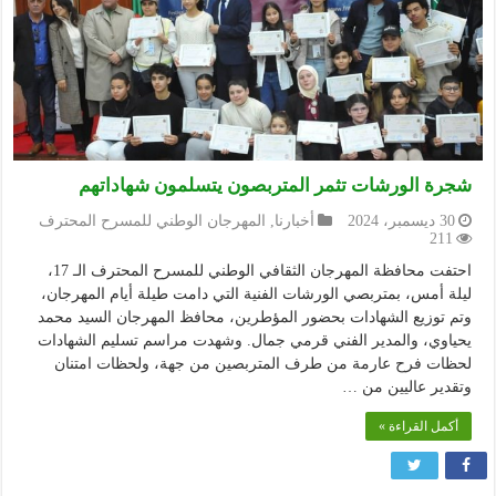
شجرة الورشات تثمر المتربصون يتسلمون شهاداتهم
30 ديسمبر، 2024
أخبارنا
,
المهرجان الوطني للمسرح المحترف
211
احتفت محافظة المهرجان الثقافي الوطني للمسرح المحترف الـ 17،
ليلة أمس، بمتربصي الورشات الفنية التي دامت طيلة أيام المهرجان،
وتم توزيع الشهادات بحضور المؤطرين، محافظ المهرجان السيد محمد
يحياوي، والمدير الفني قرمي جمال. وشهدت مراسم تسليم الشهادات
لحظات فرح عارمة من طرف المتربصين من جهة، ولحظات امتنان
وتقدير عاليين من …
أكمل القراءة »