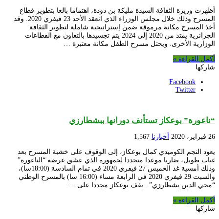
أظهرت وزيرة الثقافة السيدة مليكة بن دودة، اهتماما بالغا بتطوير قطاع
المسرح وذلك خلال مجلس الوزراء الذي انعقد الأحد 23 فيفري 2020. وقد
أخذ المسرح مكانة مرموقة ضمن إستراتيجية شاملة لتطوير الثقافة
الجزائرية يمتد من 2020 إلى 2024 يتم تجسيدها بالتعاون مع القطاعات
الوزارية الأخرى. ويحتل مسرح الطفل مكانة معتبرة …
أكمل القراءة »
شاركها
Facebook
Twitter
“ناعورة” بوعكاز تستأنف دورانها ببشطارزي
26 فبراير، 2020
أخبارنا
1,567
يعود النجم الكوميدي كمال بوعكاز، إلى الوقوف على خشبة المسرح بعد
غياب طويل، ضاربا موعدا متجددا لجمهوره الذي عشق عرضه “الناعورة”
وذلك أمسية غد الخميس 27 فيفري 2020 في تمام السادسة (18:00سا)،
والسبت 29 فيفري 2020 في الرابعة مساء (16:00 سا) بالمسرح الوطني
“محي الدين بشطارزي”. يقف بوعكاز مجددا على …
أكمل القراءة »
شاركها