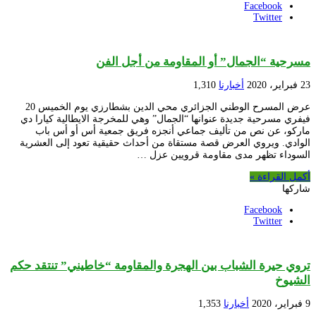
Facebook
Twitter
مسرحية “الجمال” أو المقاومة من أجل الفن
23 فبراير، 2020
أخبارنا
1,310
عرض المسرح الوطني الجزائري محي الدين بشطارزي يوم الخميس 20
فيفري مسرحية جديدة عنوانها “الجمال” وهي للمخرجة الايطالية كيارا دي
ماركو، عن نص من تأليف جماعي أنجزه فريق جمعية أس أو أس باب
الوادي. ويروي العرض قصة مستقاة من أحداث حقيقية تعود إلى العشرية
السوداء تظهر مدى مقاومة قرويين عزل …
أكمل القراءة »
شاركها
Facebook
Twitter
تروي حيرة الشباب بين الهجرة والمقاومة “خاطيني” تنتقد حكم
الشيوخ
9 فبراير، 2020
أخبارنا
1,353