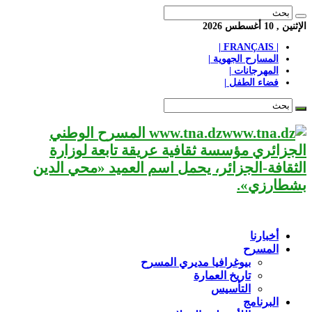
الإثنين , 10 أغسطس 2026
| FRANÇAIS |
المسارح الجهوية |
المهرجانات |
فضاء الطفل |
www.tna.dz المسرح الوطني
الجزائري مؤسسة ثقافية عريقة تابعة لوزارة
الثقافة-الجزائر، يحمل اسم العميد «محي الدين
بشطارزي».
أخبارنا
المسرح
بيوغرافيا مديري المسرح
تاريخ العمارة
التأسيس
البرنامج