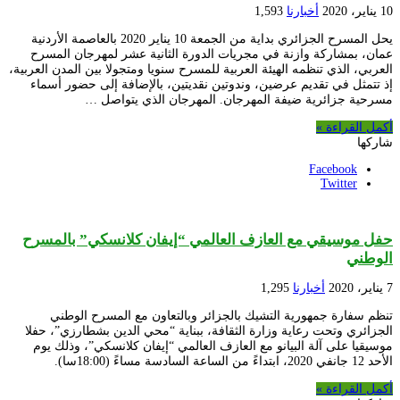
10 يناير، 2020
أخبارنا
1,593
يحل المسرح الجزائري بداية من الجمعة 10 يناير 2020 بالعاصمة الأردنية
عمان، بمشاركة وازنة في مجريات الدورة الثانية عشر لمهرجان المسرح
العربي، الذي تنظمه الهيئة العربية للمسرح سنويا ومتجولا بين المدن العربية،
إذ تتمثل في تقديم عرضين، وندوتين نقديتين، بالإضافة إلى حضور أسماء
مسرحية جزائرية ضيفة المهرجان. المهرجان الذي يتواصل …
أكمل القراءة »
شاركها
Facebook
Twitter
حفل موسيقي مع العازف العالمي “إيفان كلانسكي” بالمسرح
الوطني
7 يناير، 2020
أخبارنا
1,295
تنظم سفارة جمهورية التشيك بالجزائر وبالتعاون مع المسرح الوطني
الجزائري وتحت رعاية وزارة الثقافة، ببناية “محي الدين بشطارزي”، حفلا
موسيقيا على آلة البيانو مع العازف العالمي “إيفان كلانسكي”، وذلك يوم
الأحد 12 جانفي 2020، ابتداءً من الساعة السادسة مساءً (18:00سا).
أكمل القراءة »