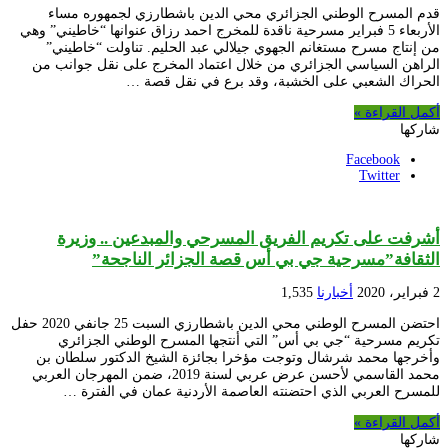
قدم المسرح الوطني الجزائري محي الدين باشطارزي لجمهوره مساء
الأربعاء 5 فبراير مسرحية ناقدة للمخرج احمد رزاق عنوانها “خاطيني” وهي
من إنتاج مسرح مستغانم الجهوي جيلالي عبد الحليم. تناولت “خاطيني”
الراهن السياسي الجزائري من خلال اعتماد المخرج على نقل جوانب من
الحراك الشعبي على الخشبة، وقد برع في نقل قصة …
أكمل القراءة »
شاركها
Facebook
Twitter
أشرفت على تكريم الفريق المسرحي والمبدعين .. وزيرة
الثقافة”مسرحية جي بي أس قصة الجزائر الناجحة”
2 فبراير، 2020
أخبارنا
1,535
احتضن المسرح الوطني محي الدين باشطارزي السبت 25 جانفي 2020 حفل
تكريم مسرحية “جي بي أس” التي أنتجها المسرح الوطني الجزائري
وأخرجها محمد شرشال وتوجت مؤخرا بجائزة الشيخ الدكتور سلطان بن
محمد القاسمي لأحسن عرض عربي لسنة 2019، ضمن المهرجان العربي
للمسرح العربي الذي احتضنته العاصمة الأردنية عمان في الفترة …
أكمل القراءة »
شاركها