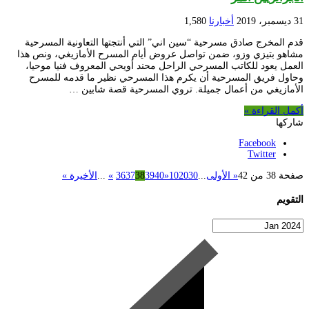
31 ديسمبر، 2019
أخبارنا
1,580
قدم المخرج صادق مسرحية “سين اني” التي أنتجتها التعاونية المسرحية
مشاهو بتيزي وزو، ضمن تواصل عروض أيام المسرح الأمازيغي، ونص هذا
العمل يعود للكاتب المسرحي الراحل محند أويحي المعروف فنيا موحيا،
وحاول فريق المسرحية أن يكرم هذا المسرحي نظير ما قدمه للمسرح
الأمازيغي من أعمال جميلة. تروي المسرحية قصة شابين …
أكمل القراءة »
شاركها
Facebook
Twitter
صفحة 38 من 42
« الأولى
...
30
20
10
«
40
39
38
37
36
»
...
الأخيرة »
التقويم