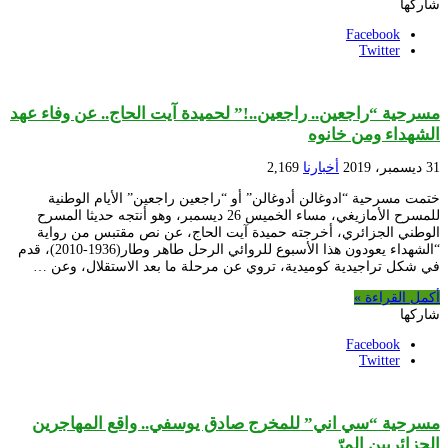
شاركها
Facebook
Twitter
مسرحية “راجعين.. راجعين..!” لحميدة آيت الحاج.. عن وفاء عهد
الشهداء ومن خانوه
31 ديسمبر، 2019
أخبارنا
2,169
ختمت مسرحية “ادوغالن أدوغالن” أو “راجعين راجعين” الأيام الوطنية
للمسرح الأمازيغي، مساء الخميس 26 ديسمبر، وهو أنتجه حديثا المسرح
الوطني الجزائري، أخرجته حميدة آيت الحاج، عن نص مقتبس من رواية
“الشهداء يعودون هذا الأسبوع للروائي الرحل طاهر وطار(1936-2010)، قدم
في شكل تراجيدية كوميدية، تروي عن مرحلة ما بعد الاستقلال، وعن …
أكمل القراءة »
شاركها
Facebook
Twitter
مسرحية “سي اني” للمخرج صادق يوسفي.. واقع المهاجرين
الجزائريين المرّ