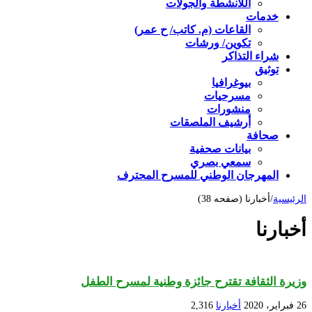
اللأنشطة والجولات
خدمات
القاعات (م. كاتب/ ح عمر)
تكوين/ ورشات
شراء التذاكر
توثيق
بيوغرافيا
مسرحيات
منشورات
أرشيف الملصقات
صحافة
بيانات صحفية
سمعي بصري
المهرجان الوطني للمسرح المحترف
الرئيسية
/
أخبارنا (صفحه 38)
أخبارنا
وزيرة الثقافة تقترح جائزة وطنية لمسرح الطفل
26 فبراير، 2020
أخبارنا
2,316