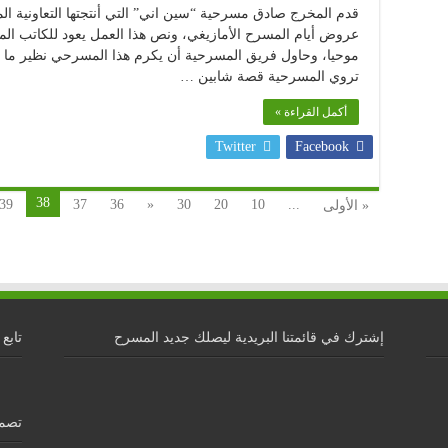
قدم المخرج صادق مسرحية “سين اني” التي أنتجتها التعاونية 
عروض أيام المسرح الأمازيغي، ونص هذا العمل يعود للكاتب ال
موحيا، وحاول فريق المسرحية أن يكرم هذا المسرحي نظير ما ق
تروي المسرحية قصة شابين …
أكمل القراءة »
Twitter
Facebook
38
39
37
36
«
30
20
10
...
« الأولى
إشترك في قائمتنا البريدية ليصلك جديد المسرح
تابع 
تصمي