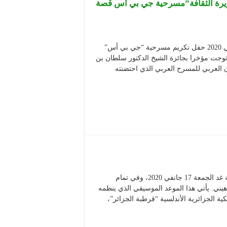
زيرة الثقافة”مسرحية جي بي أس قصة
احتضن المسرح الوطني محي الدين باشطارزي السبت 25 جانفي 2020 حفل تكريم مسرحية “جي بي أس”
وجت مؤخرا بجائزة الشيخ الدكتور سلطان بن
بي لسنة 2019، ضمن المهرجان العربي للمسرح العربي الذي احتضنته
ينظم المسرح الوطني الجزائري “محي الدين بشطارزي”، أمسية غد الجمعة 17 جانفي 2020، وفي تمام
يه الفنانة حسنة هيني. يأتي هذا الموعد الموسيقي الذي ينظمه
ية الجزائرية الأندلسية “قرطبة الجزائر”،