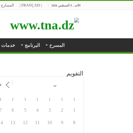
| FRANÇAIS |
المسارح ا
الأحد , 9 أغسطس 2026
المسرح
البرنامج
خدمات
التقويم
ا
ا
ا
ا
ا
ا
ا
7
6
5
4
3
2
1
14
13
12
11
10
9
8