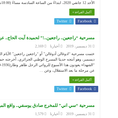
الأحد 12 جانفي 2020، ابتداءً من الساعة السادسة مساءً (18:00سا).
أكمل القراءة »
Twitter
Facebook
مسرحية “راجعين.. راجعين..!” لحميدة آيت الحاج.. عن
31 ديسمبر، 2019
أخبارنا
2,169
ديسمبر، وهو أنتجه حديثا المسرح الوطني الجزائري، أخرجته ح
عن مرحلة ما بعد الاستقلال، وعن …
أكمل القراءة »
Twitter
Facebook
مسرحية “سي اني” للمخرج صادق يوسفي.. واقع المهاج
31 ديسمبر، 2019
أخبارنا
1,579