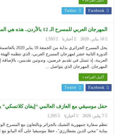
أكمل القراءة »
Twitter
Facebook
المهرجان العربي للمسرح الـ 12 بالأردن.. هذه هي المشاركة الجزائرية في دورة عمان
10 يناير، 2020
أخبارنا
1,593
يحل المسرح الجزائر
الدورة الثانية عشر لمهرجان المسرح العربي، الذي تنظمه الهيئة 
العربية، إذ تتمثل في تقديم عرضين، وندوتين نقديتين، بالإضاف
المهرجان. المهرجان الذي يتواصل …
أكمل القراءة »
Twitter
Facebook
حفل موسيقي مع العازف العالمي “إيفان كلانسكي” 
7 يناير، 2020
أخبارنا
1,295
تنظم سفارة جمهورية التشيك بالجزائر وبالتعاون مع المسرح الو
ببناية “محي الدين بشطارزي”، حفلا موسيقيا على آلة البيانو مع 