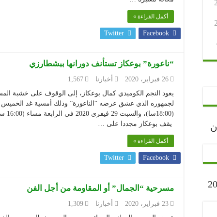
أكمل القراءة »
Twitter
Facebook
“ناعورة” بوعكاز تستأنف دورانها ببشطارزي
26 فبراير، 2020
أخبارنا
1,567
يعود النجم الكوميدي كمال بوعكاز، إلى الوقوف على خشبة المس
(8:00
يقف بوعكاز مجددا على …
رجان
أكمل القراءة »
Twitter
Facebook
ارح” أكتوبر 2023
مسرحية “الجمال” أو المقاومة من أجل الفن
23 فبراير، 2020
أخبارنا
1,309