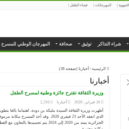
لجهوية |
المهرجانات |
فضاء الطفل |
شراء التذاكر
توثيق
صحافة
المهرجان الوطني للمسرح 
الرئيسية
/
أخبارنا (صفحه 38)
أخبارنا
وزيرة الثقافة تقترح جائزة وطنية لمسرح الطفل
26 فبراير، 2020
أخبارنا
2,316
أظهرت وزيرة الثقافة السيدة مليكة بن دودة، اهتماما بالغا بت
الذي انعقد الأحد 23 فيفري 2020. وقد أخذ ا
الجزائرية يمتد من 2020 إلى 2024 يتم تجسي
مكانة معتبرة …