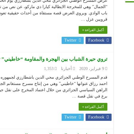
“الجمال” وهي للمخرجة الايطالية كيارا دي ماركو، عن نص من 
باب الوادي. ويروي العرض قصة مستقاة من أحداث حقيقية تعود
قرويين عزل …
أكمل القراءة »
Twitter
Facebook
تروي حيرة الشباب بين الهجرة والمقاومة “خاطيني” ت
9 فبراير، 2020
أخبارنا
1,353
احمد رزاق عنوانها “خاطيني” وهي من إنتاج مسرح مستغانم الجهو
الراهن السياسي الجزائري من خلال اعتماد المخرج على نقل ج
برع في نقل قصة …
أكمل القراءة »
Twitter
Facebook