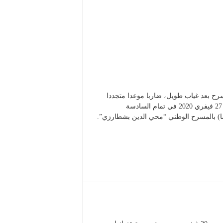
رح بعد غياب طويل، ضاربا موعدا متجددا
لجمهوره الذي عشق عرضه “الناعورة” وذلك أمسية غد الخميس 27 فيفري 2020 في تمام السادسة
1سا)، والسبت 29 فيفري 2020 في الرابعة مساء (16:00 سا) بالمسرح الوطني “محي الدين بشطارزي”.