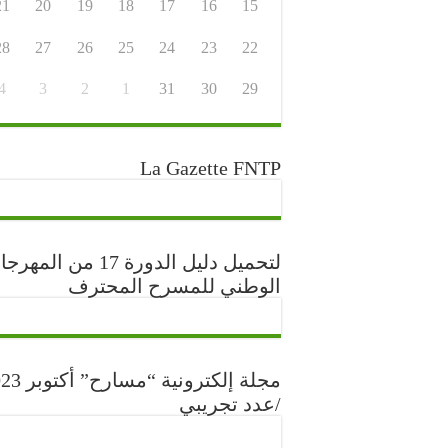
21
20
19
18
17
16
15
28
27
26
25
24
23
22
4
3
2
1
31
30
29
La Gazette FNTP
لتحميل دليل الدورة 17 من المه
الوطني للمسرح المحترف
مجلة إلكترونية “مس
/عدد تجريبي