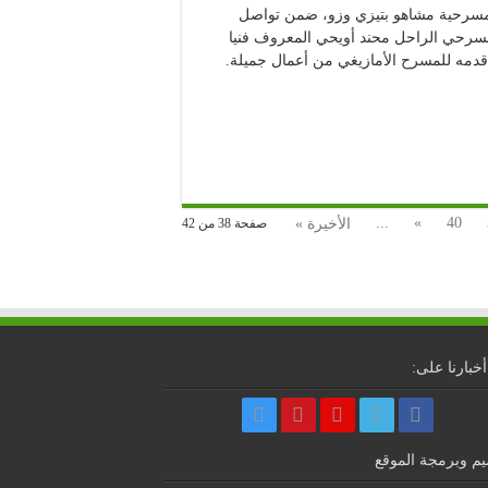
المسرحية مشاهو بتيزي وزو، ضمن تواصل
مسرحي الراحل محند أويحي المعروف فنيا
دمه للمسرح الأمازيغي من أعمال جميلة.
...
»
40
الأخيرة »
صفحة 38 من 42
أخبارنا على:
م وبرمجة الموقع