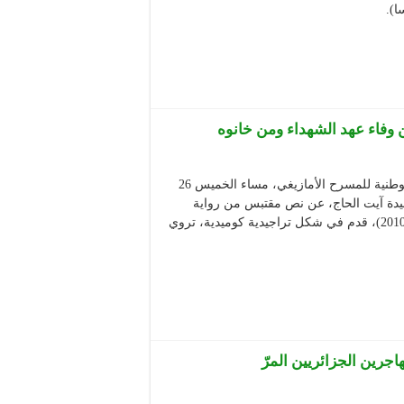
 وفاء عهد الشهداء ومن خانوه
ختمت مسرحية “ادوغالن أدوغالن” أو “راجعين راجعين” الأيام الوطنية للمسرح الأمازيغي، مساء الخميس 26
ميدة آيت الحاج، عن نص مقتبس من رواية
“الشهداء يعودون هذا الأسبوع للروائي الرحل طاهر وطار(1936-2010)، قدم في شكل تراجيدية كوميدية، تروي
رين الجزائريين المرّ