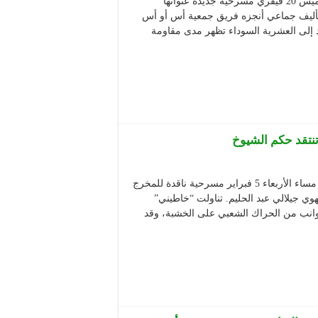
عرض المسرح الوطني الجزائري محي الدين بشطارزي يوم الخميس 20 فيفري مسرحية جديدة عنوانها
تأليف جماعي أنجزه فريق جمعية أس أو أس
 إلى العشرية السوداء تظهر مدى مقاومة
نتقد حكم الشيوخ
قدم المسرح الوطني الجزائري محي الدين باشطارزي لجمهوره مساء الأربعاء 5 فبراير مسرحية ناقدة للمخرج
ي جيلالي عبد الحليم. تناولت “خاطيني”
وانب من الحراك الشعبي على الخشبة، وقد