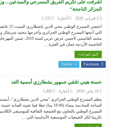
أشرفت على تكريم الفريق المسرحي والمبدعين .. و
الجزائر الناجحة”
2 فبراير، 2020
أخبارنا
1,535
التي أنتجها المسرح الوطني الجزائري وأخرجها محمد شرشال وت
محمد القاسمي لأحسن عرض عر
العاصمة الأردنية عمان في الفترة …
أكمل القراءة »
Twitter
Facebook
حسنة هيني تلتقي جمهور بشطارزي أمسية الغد
16 يناير، 2020
أخبارنا
1,496
الساعة السادسة مساء (18:00 سا) حفلا فينا تحي
المسرح الوطني بالتعاون مع الجمعية الثقافية للموسيقى الكلاسيك
تكريما لكل الجمعيات الموسيقية الأندلسية التي …