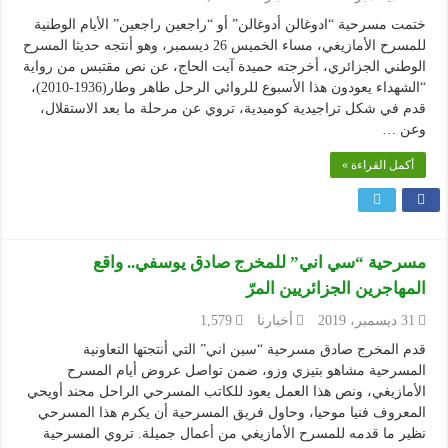
ختمت مسرحية “ادوغالن أدوغالن” أو “راجعين راجعين” الأيام الوطنية
للمسرح الأمازيغي، مساء الخميس 26 ديسمبر، وهو أنتجه حديثا المسرح
الوطني الجزائري، أخرجته حميدة آيت الحاج، عن نص مقتبس من رواية
“الشهداء يعودون هذا الأسبوع للروائي الرحل طاهر وطار(1936-2010)،
قدم في شكل تراجيدية كوميدية، تروي عن مرحلة ما بعد الاستقلال،
وعن …
أكمل القراءة »
مسرحية “سي اني” للمخرج صادق يوسفي.. واقع
المهاجرين الجزائريين المرّ
31 ديسمبر، 2019
أخبارنا
1,579
قدم المخرج صادق مسرحية “سين اني” التي أنتجتها التعاونية
المسرحية مشاهو بتيزي وزو، ضمن تواصل عروض أيام المسرح
الأمازيغي، ونص هذا العمل يعود للكاتب المسرحي الراحل محند أويحي
المعروف فنيا موحيا، وحاول فريق المسرحية أن يكرم هذا المسرحي
نظير ما قدمه للمسرح الأمازيغي من أعمال جميلة. تروي المسرحية