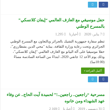
حفل موسيقي مع العازف العالمي “إيفان كلانسكي”
بالمسرح الوطني
7 يناير، 2020
أخبارنا
1,295
تنظم سفارة جمهورية التشيك بالجزائر وبالتعاون مع المسرح الوطني
الجزائري وتحت رعاية وزارة الثقافة، ببناية “محي الدين بشطارزي”،
حفلا موسيقيا على آلة البيانو مع العازف العالمي “إيفان كلانسكي”،
وذلك يوم الأحد 12 جانفي 2020، ابتداءً من الساعة السادسة مساءً
(18:00سا).
أكمل القراءة »
مسرحية “راجعين.. راجعين..!” لحميدة آيت الحاج.. عن وفاء
عهد الشهداء ومن خانوه
31 ديسمبر، 2019
أخبارنا
2,169