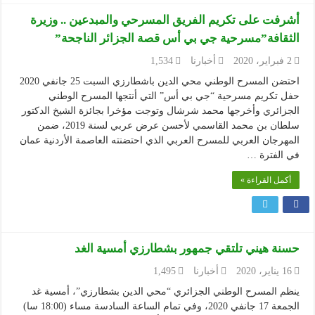
أشرفت على تكريم الفريق المسرحي والمبدعين .. وزيرة
الثقافة”مسرحية جي بي أس قصة الجزائر الناجحة”
2 فبراير، 2020
أخبارنا
1,534
احتضن المسرح الوطني محي الدين باشطارزي السبت 25 جانفي 2020
حفل تكريم مسرحية “جي بي أس” التي أنتجها المسرح الوطني
الجزائري وأخرجها محمد شرشال وتوجت مؤخرا بجائزة الشيخ الدكتور
سلطان بن محمد القاسمي لأحسن عرض عربي لسنة 2019، ضمن
المهرجان العربي للمسرح العربي الذي احتضنته العاصمة الأردنية عمان
في الفترة …
أكمل القراءة »
حسنة هيني تلتقي جمهور بشطارزي أمسية الغد
16 يناير، 2020
أخبارنا
1,495
ينظم المسرح الوطني الجزائري “محي الدين بشطارزي”، أمسية غد
الجمعة 17 جانفي 2020، وفي تمام الساعة السادسة مساء (18:00 سا)