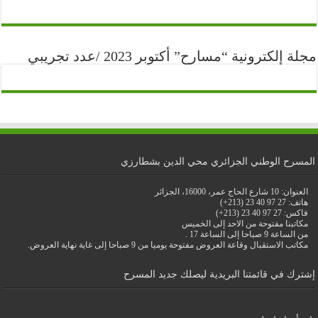
مجلة إلكترونية “مسارح” أكتوبر 2023 /عدد تجريبي
المسرح الوطني الجزائري محي الدين بشطارزي
العنوان: 10 شارع الحاج عمر، 16000، الجزائر
هاتف: 27 97 40 23 (213+)
فاكس: 27 97 40 23 (213+)
مكاتبنا مفتوحة من الاحد إلى الخميس
من الساعة 9 صباحا إلى الساعة 17 .
مكاتب الاستقبال وقاعة العروض مفتوحة يوميا من 9 صباحا إلى غاية نهاية العروض.
إشترك في قائمتنا البريدية ليصلك جديد المسرح