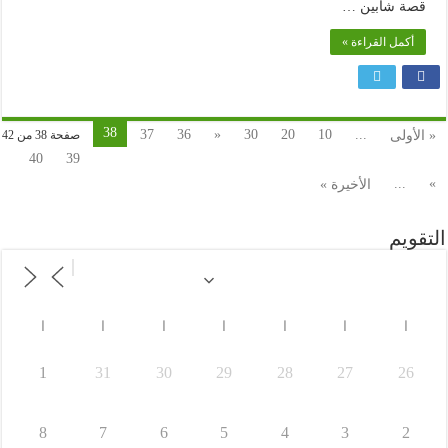
قصة شابين …
أكمل القراءة »
38
37
36
«
30
20
10
...
« الأولى
صفحة 38 من 42
40
39
...
»
الأخيرة »
التقويم
ا
ا
ا
ا
ا
ا
ا
1
31
30
29
28
27
26
8
7
6
5
4
3
2