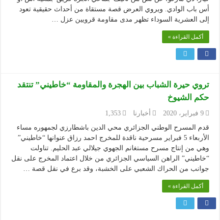
أس باب الوادي. ويروي العرض قصة مستقاة من أحداث حقيقية تعود
إلى العشرية السوداء تظهر مدى مقاومة قرويين عزل …
أكمل القراءة »
تروي حيرة الشباب بين الهجرة والمقاومة “خاطيني” تنتقد
حكم الشيوخ
9 فبراير، 2020
أخبارنا
1,353
قدم المسرح الوطني الجزائري محي الدين باشطارزي لجمهوره مساء
الأربعاء 5 فبراير مسرحية ناقدة للمخرج احمد رزاق عنوانها “خاطيني”
وهي من إنتاج مسرح مستغانم الجهوي جيلالي عبد الحليم. تناولت
“خاطيني” الراهن السياسي الجزائري من خلال اعتماد المخرج على نقل
جوانب من الحراك الشعبي على الخشبة، وقد برع في نقل قصة …
أكمل القراءة »