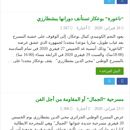
“ناعورة” بوعكاز تستأنف دورانها ببشطارزي
26 فبراير، 2020
أخبارنا
1,567
يعود النجم الكوميدي كمال بوعكاز، إلى الوقوف على خشبة المسرح
بعد غياب طويل، ضاربا موعدا متجددا لجمهوره الذي عشق عرضه
“الناعورة” وذلك أمسية غد الخميس 27 فيفري 2020 في تمام السادسة
(18:00سا)، والسبت 29 فيفري 2020 في الرابعة مساء (16:00 سا)
بالمسرح الوطني “محي الدين بشطارزي”. يقف بوعكاز مجددا على …
أكمل القراءة »
مسرحية “الجمال” أو المقاومة من أجل الفن
23 فبراير، 2020
أخبارنا
1,306
عرض المسرح الوطني الجزائري محي الدين بشطارزي يوم الخميس
20 فيفري مسرحية جديدة عنوانها “الجمال” وهي للمخرجة الايطالية
كيارا دي ماركو، عن نص من تأليف جماعي أنجزه فريق جمعية أس أو