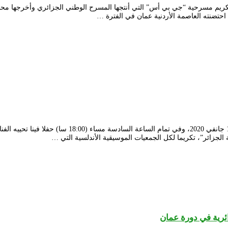
سرح الوطني محي الدين باشطارزي السبت 25 جانفي 2020 حفل تكريم مسرحية “جي بي أس” التي أنتجها المسرح
ينظم المسرح الوطني الجزائري “محي الدين بشطارزي”، أمس
ة الجزائر”، تكريما لكل الجمعيات الموسيقية الأندلسية التي …