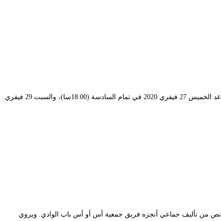
يعود النجم الكوميدي كمال بوعكاز، إلى الوقوف على خشبة المسرح بعد غياب طويل، ضاربا موعدا متجددا لجمهوره الذي عشق عرضه “الناعورة” وذلك أمسية غد الخميس 27 فيفري 2020 في تمام السادسة (18:00سا)، والسبت 29 فيفري
الايطالية كيارا دي ماركو، عن نص من تأليف جماعي أنجزه فريق جمعية أس أو أس باب الوادي. ويروي