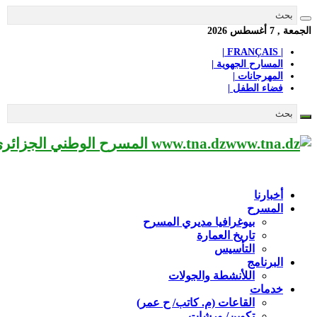
الجمعة , 7 أغسطس 2026
| FRANÇAIS |
المسارح الجهوية |
المهرجانات |
فضاء الطفل |
www.tna.dz المسرح الوطني الجزائري مؤسسة ثقافية عريقة تابعة لوزارة الثقافة-الجزائر، يحمل اسم العميد «محي الدين بشطارزي».
أخبارنا
المسرح
بيوغرافيا مديري المسرح
تاريخ العمارة
التأسيس
البرنامج
اللأنشطة والجولات
خدمات
القاعات (م. كاتب/ ح عمر)
تكوين/ ورشات