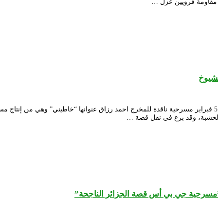
 مقاومة قرويين عزل …
لشيوخ
قدم المسرح الوطني الجزائري محي الدين باشطارزي لجمهوره مساء الأربعاء 5 فبراير مسرحية ناقدة للمخرج احمد رزا
الخشبة، وقد برع في نقل قصة …
”مسرحية جي بي أس قصة الجزائر الناجحة”