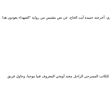
مساء الخميس 26 ديسمبر، وهو أنتجه حديثا المسرح الوطني الجزائري، أخرجته حميدة آيت الحاج، عن نص مقتبس من رواية “الشهداء يعودون هذا
 للكاتب المسرحي الراحل محند أويحي المعروف فنيا موحيا، وحاول فريق