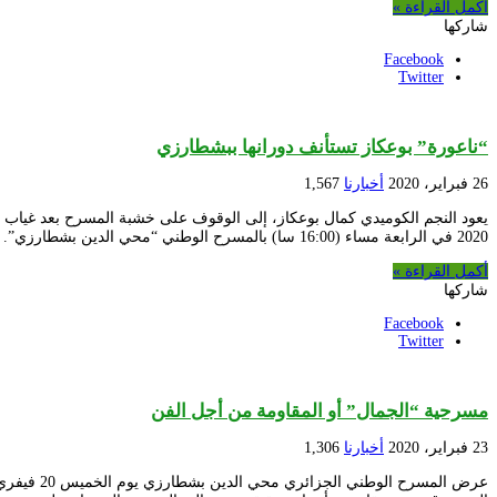
أكمل القراءة »
شاركها
Facebook
Twitter
“ناعورة” بوعكاز تستأنف دورانها ببشطارزي
26 فبراير، 2020
أخبارنا
1,567
2020 في الرابعة مساء (16:00 سا) بالمسرح الوطني “محي الدين بشطارزي”. يقف بوعكاز مجددا على …
أكمل القراءة »
شاركها
Facebook
Twitter
مسرحية “الجمال” أو المقاومة من أجل الفن
23 فبراير، 2020
أخبارنا
1,306
عرض المس