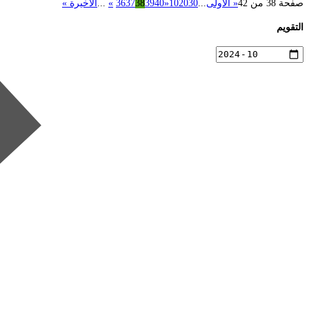
صفحة 38 من 42
« الأولى
...
30
20
10
«
40
39
38
37
36
»
...
الأخيرة »
التقويم