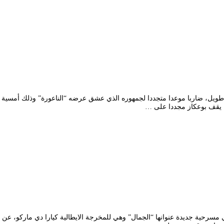
رح الوطني الجزائري محي الدين بشطارزي يوم الخميس 20 فيفري مسرحية جديدة عنوانها “الجمال” وهي للمخرجة 