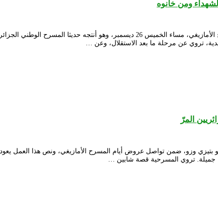
لشهداء ومن خانوه
ختمت مسرحية “ادوغالن أدوغالن” أو “راجعين راجعين” الأيام الوطنية للمسرح الأمازيغي، 
يين المرّ
و بتيزي وزو، ضمن تواصل عروض أيام المسرح الأمازيغي، ونص هذا العمل يعود
 جميلة. تروي المسرحية قصة شابين …