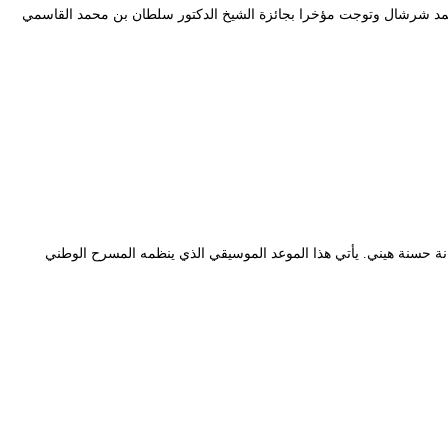
 الوطني الجزائري وأخرجها محمد شرشال وتوجت مؤخرا بجائزة الشيخ الدكتور سلطان بن محمد القاسمي
ية غد الجمعة 17 جانفي 2020، وفي تمام الساعة السادسة مساء (18:00 سا) حفلا فينا تحييه الفنانة حسنة هيني. يأتي هذا الموعد الموسيقي الذي ينظمه المسرح الوطني