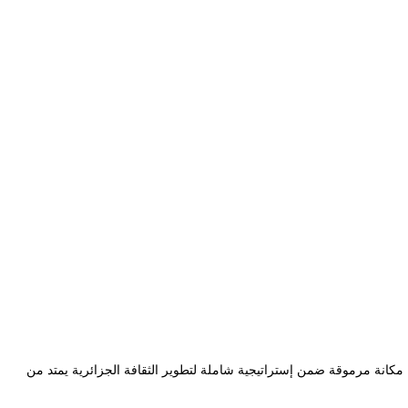
 اهتماما بالغا بتطوير قطاع المسرح وذلك خلال مجلس الوزراء الذي انعقد الأحد 23 فيفري 2020. وقد أخذ المسرح مكانة مرموقة ضمن إستراتيجية شاملة لتطوير الثقافة الجزائرية يمتد من