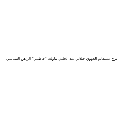
ق عنوانها “خاطيني” وهي من إنتاج مسرح مستغانم الجهوي جيلالي عبد الحليم. تناولت “خاطيني” الراهن السياسي