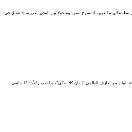
المسرح العربي، الذي تنظمه الهيئة العربية للمسرح سنويا ومتجولا بين المدن العربية، إذ تتمثل في
تنظم سفارة جمهورية التشيك بالجزائر وبالتعاون مع المسرح الوطني الجزائري وتحت رعاية وزارة الثقافة، ببناية “محي الدين بشطارزي”، حفلا موسيقيا على آلة البيانو مع العازف العالمي “إيفان كلانسكي”، وذلك يوم الأحد 12 جانفي