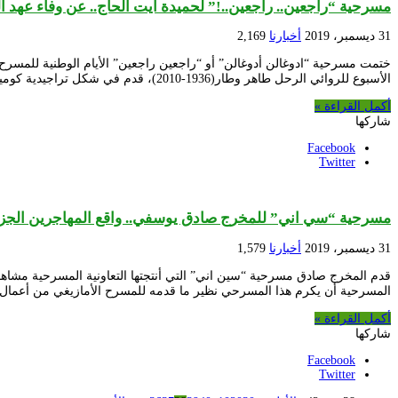
مسرحية “راجعين.. راجعين..!” لحميدة آيت الحاج.. عن وفاء عهد ا
31 ديسمبر، 2019
أخبارنا
2,169
الأسبوع للروائي الرحل طاهر وطار(1936-2010)، قدم في شكل تراجيدية كوميدية، تروي عن مرحلة ما بعد الاستقلال، وعن …
أكمل القراءة »
شاركها
Facebook
Twitter
مسرحية “سي اني” للمخرج صادق يوسفي.. واقع المهاجرين الجزائر
31 ديسمبر، 2019
أخبارنا
1,579
قدم المخرج صادق مسرحية “سين اني” التي أنتجتها التعاونية المسرحية مشاه
المسرحية أن يكرم هذا المسرحي نظير ما قدمه للمسرح الأمازيغي من أعمال
أكمل القراءة »
شاركها
Facebook
Twitter