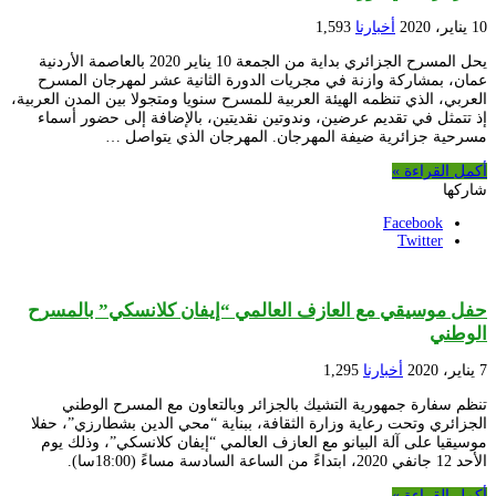
10 يناير، 2020
أخبارنا
1,593
يحل المسرح الجزائري بداية من الجمعة 10 يناير 2020 بالعاصمة الأردنية
عمان، بمشاركة وازنة في مجريات الدورة الثانية عشر لمهرجان المسرح
العربي، الذي تنظمه الهيئة العربية للمسرح سنويا ومتجولا بين المدن العربية،
إذ تتمثل في تقديم عرضين، وندوتين نقديتين، بالإضافة إلى حضور أسماء
مسرحية جزائرية ضيفة المهرجان. المهرجان الذي يتواصل …
أكمل القراءة »
شاركها
Facebook
Twitter
حفل موسيقي مع العازف العالمي “إيفان كلانسكي” بالمسرح
الوطني
7 يناير، 2020
أخبارنا
1,295
تنظم سفارة جمهورية التشيك بالجزائر وبالتعاون مع المسرح الوطني
الجزائري وتحت رعاية وزارة الثقافة، ببناية “محي الدين بشطارزي”، حفلا
موسيقيا على آلة البيانو مع العازف العالمي “إيفان كلانسكي”، وذلك يوم
الأحد 12 جانفي 2020، ابتداءً من الساعة السادسة مساءً (18:00سا).
أكمل القراءة »