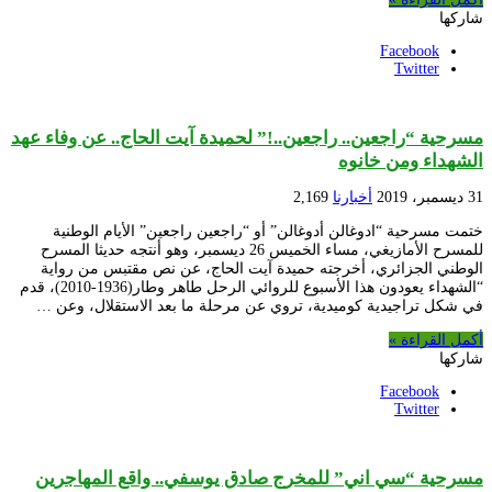
شاركها
Facebook
Twitter
مسرحية “راجعين.. راجعين..!” لحميدة آيت الحاج.. عن وفاء عهد
الشهداء ومن خانوه
31 ديسمبر، 2019
أخبارنا
2,169
ختمت مسرحية “ادوغالن أدوغالن” أو “راجعين راجعين” الأيام الوطنية
للمسرح الأمازيغي، مساء الخميس 26 ديسمبر، وهو أنتجه حديثا المسرح
الوطني الجزائري، أخرجته حميدة آيت الحاج، عن نص مقتبس من رواية
“الشهداء يعودون هذا الأسبوع للروائي الرحل طاهر وطار(1936-2010)، قدم
في شكل تراجيدية كوميدية، تروي عن مرحلة ما بعد الاستقلال، وعن …
أكمل القراءة »
شاركها
Facebook
Twitter
مسرحية “سي اني” للمخرج صادق يوسفي.. واقع المهاجرين