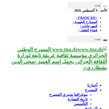
الأحد , 9 أغسطس 2026
| FRANÇAIS |
المسارح الجهوية |
المهرجانات |
فضاء الطفل |
www.tna.dz المسرح الوطني
الجزائري مؤسسة ثقافية عريقة تابعة لوزارة
الثقافة-الجزائر، يحمل اسم العميد «محي الدين
بشطارزي».
أخبارنا
المسرح
بيوغرافيا مديري المسرح
تاريخ العمارة
التأسيس
البرنامج