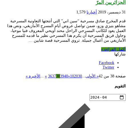
الجزائريين المرّ
31 ديسمبر، 2019
أخبارنا
1,579
قدم المخرج صادق مسرحية “سين اني” التي أنتجتها التعاونية المسرحية
مشاهو بتيزي وزو، ضمن تواصل عروض أيام المسرح الأمازيغي، ونص هذا
العمل يعود للكاتب المسرحي الراحل محند أويحي المعروف فنيا موحيا،
وحاول فريق المسرحية أن يكرم هذا المسرحي نظير ما قدمه للمسرح
الأمازيغي من أعمال جميلة. تروي المسرحية قصة شابين …
أكمل القراءة »
شاركها
Facebook
Twitter
صفحة 38 من 42
« الأولى
...
30
20
10
«
40
39
38
37
36
»
...
الأخيرة »
التقويم