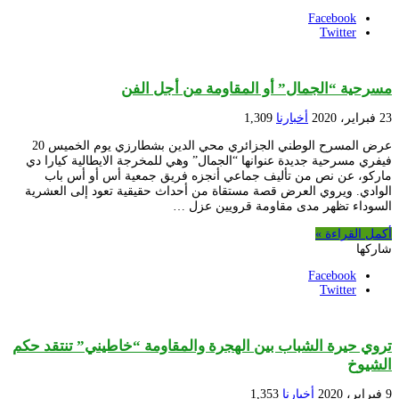
Facebook
Twitter
مسرحية “الجمال” أو المقاومة من أجل الفن
23 فبراير، 2020
أخبارنا
1,309
عرض المسرح الوطني الجزائري محي الدين بشطارزي يوم الخميس 20
فيفري مسرحية جديدة عنوانها “الجمال” وهي للمخرجة الايطالية كيارا دي
ماركو، عن نص من تأليف جماعي أنجزه فريق جمعية أس أو أس باب
الوادي. ويروي العرض قصة مستقاة من أحداث حقيقية تعود إلى العشرية
السوداء تظهر مدى مقاومة قرويين عزل …
أكمل القراءة »
شاركها
Facebook
Twitter
تروي حيرة الشباب بين الهجرة والمقاومة “خاطيني” تنتقد حكم
الشيوخ
9 فبراير، 2020
أخبارنا
1,353