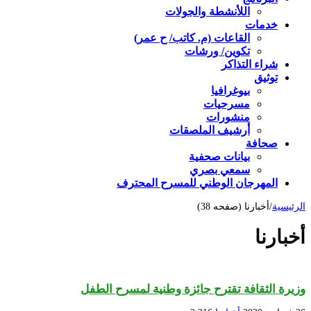
اللأنشطة والجولات
خدمات
القاعات (م. كاتب/ ح عمر)
تكوين/ ورشات
شراء التذاكر
توثيق
بيوغرافيا
مسرحيات
منشورات
أرشيف الملصقات
صحافة
بيانات صحفية
سمعي بصري
المهرجان الوطني للمسرح المحترف
الرئيسية
/
أخبارنا (صفحه 38)
أخبارنا
وزيرة الثقافة تقترح جائزة وطنية لمسرح الطفل