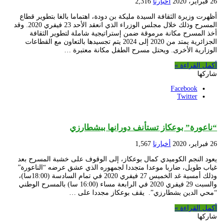
26 فبراير، 2020
أخبارنا
2,316
أظهرت وزيرة الثقافة السيدة مليكة بن دودة، اهتماما بالغا بتطوير قطاع
المسرح وذلك خلال مجلس الوزراء الذي انعقد الأحد 23 فيفري 2020. وقد
أخذ المسرح مكانة مرموقة ضمن إستراتيجية شاملة لتطوير الثقافة
الجزائرية يمتد من 2020 إلى 2024 يتم تجسيدها بالتعاون مع القطاعات
الوزارية الأخرى. ويحتل مسرح الطفل مكانة معتبرة …
أكمل القراءة »
شاركها
Facebook
Twitter
“ناعورة” بوعكاز تستأنف دورانها ببشطارزي
26 فبراير، 2020
أخبارنا
1,567
يعود النجم الكوميدي كمال بوعكاز، إلى الوقوف على خشبة المسرح بعد
غياب طويل، ضاربا موعدا متجددا لجمهوره الذي عشق عرضه “الناعورة”
وذلك أمسية غد الخميس 27 فيفري 2020 في تمام السادسة (18:00سا)،
والسبت 29 فيفري 2020 في الرابعة مساء (16:00 سا) بالمسرح الوطني
“محي الدين بشطارزي”. يقف بوعكاز مجددا على …
أكمل القراءة »
شاركها