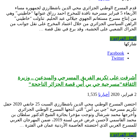
قدم المسرح الوطني الجزائري محي الدين باشطارزي لجمهوره مساء
الأربعاء 5 فبراير مسرحية ناقدة للمخرج احمد رزاق عنوانها “خاطيني” وهي
من إنتاج مسرح مستغانم الجهوي جيلالي عبد الحليم. تناولت “خاطيني”
الراهن السياسي الجزائري من خلال اعتماد المخرج على نقل جوانب من
الحراك الشعبي على الخشبة، وقد برع في نقل قصة …
أكمل القراءة »
شاركها
Facebook
Twitter
أشرفت على تكريم الفريق المسرحي والمبدعين .. وزيرة
الثقافة”مسرحية جي بي أس قصة الجزائر الناجحة”
2 فبراير، 2020
أخبارنا
1,535
احتضن المسرح الوطني محي الدين باشطارزي السبت 25 جانفي 2020 حفل
تكريم مسرحية “جي بي أس” التي أنتجها المسرح الوطني الجزائري
وأخرجها محمد شرشال وتوجت مؤخرا بجائزة الشيخ الدكتور سلطان بن
محمد القاسمي لأحسن عرض عربي لسنة 2019، ضمن المهرجان العربي
للمسرح العربي الذي احتضنته العاصمة الأردنية عمان في الفترة …
أكمل القراءة »