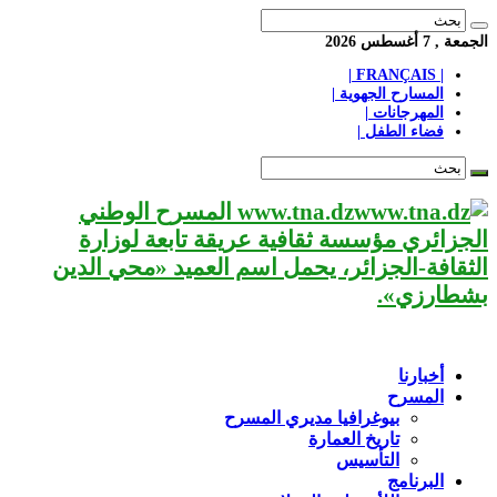
الجمعة , 7 أغسطس 2026
| FRANÇAIS |
المسارح الجهوية |
المهرجانات |
فضاء الطفل |
www.tna.dz المسرح الوطني
الجزائري مؤسسة ثقافية عريقة تابعة لوزارة
الثقافة-الجزائر، يحمل اسم العميد «محي الدين
بشطارزي».
أخبارنا
المسرح
بيوغرافيا مديري المسرح
تاريخ العمارة
التأسيس
البرنامج