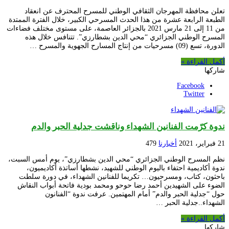
تعلن محافظة المهرجان الثقافي الوطني للمسرح المحترف عن انعقاد
الطبعة الرابعة عشرة من هذا الحدث المسرحي الكبير، خلال الفترة الممتدة
من 11 إلى 21 مارس 2021 بالجزائر العاصمة، على مستوى مختلف فضاءات
المسرح الوطني الجزائري “محي الدين بشطارزي”. تتنافس خلال هذه
الدورة، تسع (09) مسرحيات من إنتاج المسارح الجهوية والمسرح …
أكمل القراءة »
شاركها
Facebook
Twitter
ندوة كرّمت الفنانين الشهداء وناقشت جدلية الحبر والدم
21 فبراير، 2021
أخبارنا
479
نظم المسرح الوطني الجزائري “محي الدين بشطارزي”، يوم أمس السبت،
ندوة أكاديمية احتفاء باليوم الوطني للشهيد، نشطها أساتذة أكاديميون،
باحثون، كتاب، ومسرحيون… تكريما للفنانين الشهداء، في دورة سلطت
الضوء على الشهيدين أحمد رضا حوحو ومحمد بودية فاتحة أبواب النقاش
حول “جدلية الحبر والدم” أمام المهتمين. عرفت ندوة “الفنانون
الشهداء..جدلية الحبر …
أكمل القراءة »
شاركها