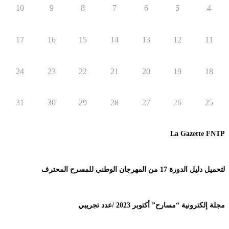
10
9
8
7
6
5
4
17
16
15
14
13
12
11
24
23
22
21
20
19
18
31
30
29
28
27
26
25
La Gazette FNTP
لتحميل دليل الدورة 17 من المهرجان الوطني للمسرح المحترف
مجلة إلكترونية “مسارح” أكتوبر 2023 /عدد تجريبي