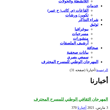
اللأنشطة والجولات
خدمات
القاعات (م. كاتب/ ح عمر)
تكوين/ ورشات
شراء التذاكر
توثيق
بيوغرافيا
مسرحيات
منشورات
أرشيف الملصقات
صحافة
بيانات صحفية
سمعي بصري
المهرجان الوطني للمسرح المحترف
الرئيسية
/
أخبارنا (صفحه 31)
أخبارنا
المهرجان الثقافي الوطني للمسرح المحترف
3 مارس، 2021
أخبارنا
370