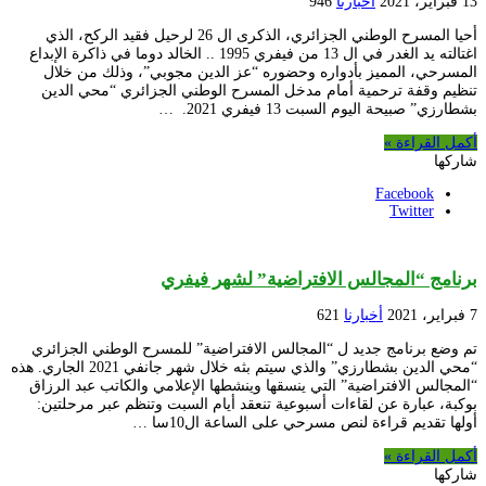
13 فبراير، 2021
أخبارنا
946
أحيا المسرح الوطني الجزائري، الذكرى ال 26 لرحيل فقيد الركح، الذي
اغتالته يد الغدر في ال 13 من فيفري 1995 .. الخالد دوما في ذاكرة الإبداع
المسرحي، المميز بأدواره وحضوره “عز الدين مجوبي”، وذلك من خلال
تنظيم وقفة ترحمية أمام مدخل المسرح الوطني الجزائري “محي الدين
بشطارزي” صبيحة اليوم السبت 13 فيفري 2021. …
أكمل القراءة »
شاركها
Facebook
Twitter
برنامج “المجالس الافتراضية” لشهر فيفري
7 فبراير، 2021
أخبارنا
621
تم وضع برنامج جديد ل “المجالس الافتراضية” للمسرح الوطني الجزائري
“محي الدين بشطارزي” والذي سيتم بثه خلال شهر جانفي 2021 الجاري. هذه
“المجالس الافتراضية” التي ينسقها وينشطها الإعلامي والكاتب عبد الرزاق
بوكبة، عبارة عن لقاءات أسبوعية تنعقد أيام السبت وتنظم عبر مرحلتين:
أولها تقديم قراءة لنص مسرحي على الساعة ال10سا …
أكمل القراءة »
شاركها