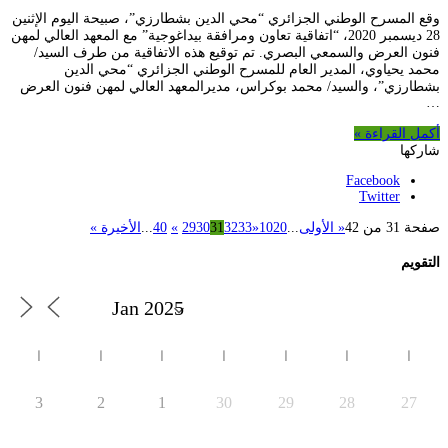
وقع المسرح الوطني الجزائري “محي الدين بشطارزي”، صبيحة اليوم الإثنين
28 ديسمبر 2020، “اتفاقية تعاون ومرافقة بيداغوجية” مع المعهد العالي لمهن
فنون العرض والسمعي البصري. تم توقيع هذه الاتفاقية من طرف السيد/
محمد يحياوي، المدير العام للمسرح الوطني الجزائري “محي الدين
بشطارزي”، والسيد/ محمد بوكراس، مديرالمعهد العالي لمهن فنون العرض
…
أكمل القراءة »
شاركها
Facebook
Twitter
صفحة 31 من 42
« الأولى
...
20
10
«
33
32
31
30
29
»
40
...
الأخيرة »
التقويم
ا
ا
ا
ا
ا
ا
ا
3
2
1
30
29
28
27