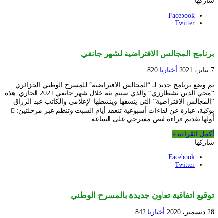
شاركها
Facebook
Twitter
برنامج المجالس الافتراضية لشهر جانفي
7 يناير، 2021
أخبارنا
820
تم وضع برنامج جديد لـ “المجالس الافتراضية” للمسرح الوطني الجزائري
“محي الدين بشطارزي” والذي سيتم بثه خلال شهر جانفي 2021 الجاري. هذه
“المجالس الافتراضية” التي ينسقها وينشطها الإعلامي والكاتب عبد الرزاق
بوكبة، عبارة عن لقاءات أسبوعية تنعقد أيام السبت وتنظم عبر مرحلتين: 
أولها تقديم قراءة لنص مسرحي على الساعة …
أكمل القراءة »
شاركها
Facebook
Twitter
توقيع اتفاقية تعاون جديدة بالمسرح الوطني
28 ديسمبر، 2020
أخبارنا
842