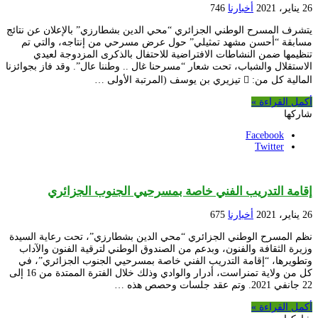
26 يناير، 2021
أخبارنا
746
يتشرف المسرح الوطني الجزائري “محي الدين بشطارزي” بالإعلان عن نتائج
مسابقة “أحسن مشهد تمثيلي” حول عرض مسرحي من إنتاجه، والتي تم
تنظيمها ضمن النشاطات الافتراضية للاحتفال بالذكرى المزدوجة لعيدي
الاستقلال والشباب، تحت شعار “مسرحنا غال .. وطننا عال”. وقد فاز بجوائزنا
المالية كل من:  تيزيري بن يوسف (المرتبة الأولى …
أكمل القراءة »
شاركها
Facebook
Twitter
إقامة التدريب الفني خاصة بمسرحيي الجنوب الجزائري
26 يناير، 2021
أخبارنا
675
نظم المسرح الوطني الجزائري “محي الدين بشطارزي”، تحت رعاية السيدة
وزيرة الثقافة والفنون، وبدعم من الصندوق الوطني لترقية الفنون والآداب
وتطويرها، “إقامة التدريب الفني خاصة بمسرحيي الجنوب الجزائري”، في
كل من ولاية تمنراست، أدرار والوادي وذلك خلال الفترة الممتدة من 16 إلى
22 جانفي 2021. وتم عقد جلسات وحصص هذه …
أكمل القراءة »