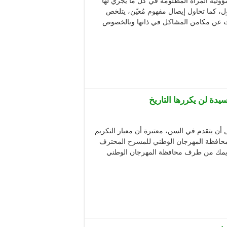
ولية المرأة المظلومة في كل ما يجري لها
 كما تحاول إيصال مفهوم مُعيّن، يتلخص
حث عن مكامن المشاكل في ذاتها وبالخصوص
يدة لن يكررها التاريخ
بل أن يتقدم في السن، معتبرة أن معيار التكريم
ت محافظة المهرجان الوطني للمسرح المحترف
 افتتاح الدورة 14. كيف تلقيت تكريمك من طرف محافظة المهرجان الوطني