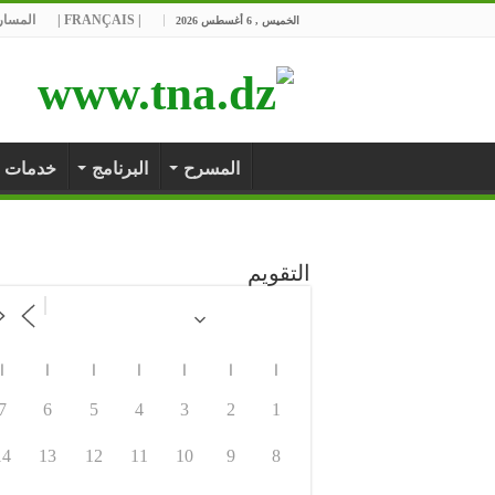
| FRANÇAIS |
المسارح
الخميس , 6 أغسطس 2026
المسرح
البرنامج
خدمات
التقويم
ا
ا
ا
ا
ا
ا
ا
7
6
5
4
3
2
1
14
13
12
11
10
9
8