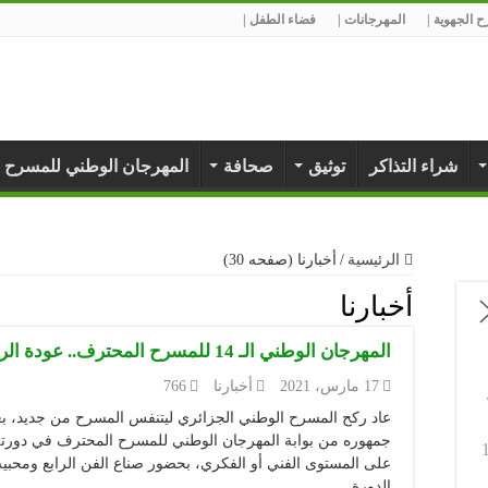
 الجهوية |
المهرجانات |
فضاء الطفل |
شراء التذاكر
توثيق
صحافة
المهرجان الوطني للمسرح 
الرئيسية
/
أخبارنا (صفحه 30)
أخبارنا
المهرجان الوطني الـ 14 للمسرح المحترف.. عودة الروح للخشبة
17 مارس، 2021
أخبارنا
766
عاد ركح المسرح الوطني الجزائري ليتنفس المسرح من جديد، بعد 
على المستوى الفني أو الفكري، بحضور صناع الفن الرابع ومحبيه 
الدورة …