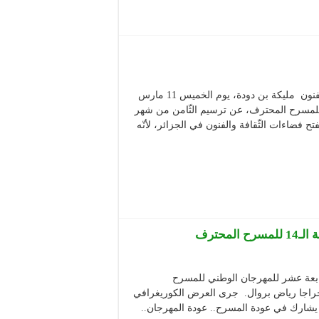
إعلان الثّامن جانفي يوما وطنيّا للمسرح أعلنت وزيرة الثقافة والفنون مليكة بن دودة، يوم الخميس 11 مارس
نيّ للمسرح المحترف، عن ترسيم الثّامن من شهر
د ليفتح فضاءات الثّقافة والفنون في الجزائر، لأنّه
حترف
ابعة عشر للمهرجان الوطني للمسرح
راجا رياض بروال. جرى العرض الكوريغرافي
شارك في عودة المسرح.. عودة المهرجان..