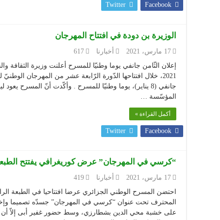
Twitter
Facebook
الوزيرة بن دودة في افتتاح المهرجان
17 مارس، 2021
أخبارنا
617
2021، خلال افتتاحها الدّورة الرّابعة عشر من المهرجان الوط
جانفي (8 يناير)، يوما وطنيّا للمسرح . وأكّدت أنّ المسرح يعو
المؤسّسة …
أكمل القراءة »
Twitter
Facebook
“كرسي في المهرجان” عرض كوريغرافي يفتتح الطبعة الـ14 للمسرح الم
17 مارس، 2021
أخبارنا
419
احتضن المسرح الوطني الجزائري عرضا افتتاحيا في الطبعة الر
المحترف تحت عنوان “كرسي في المهرجان” جسدّه تصميما وإخ
على خشبة محي الدين بشطارزي، وسط حضور غفير أبى إلاّ أن ي