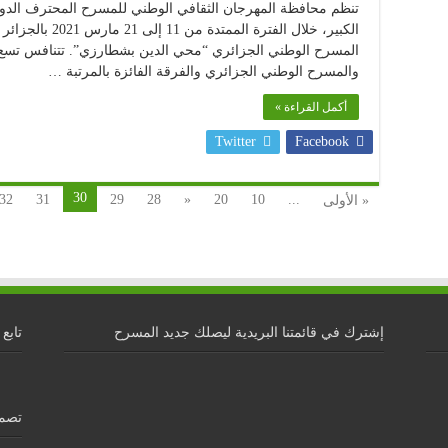
تنظم محافظة المهرجان الثقافي الوطني للمسرح المحترف الدو
الكبير، خلال الفتر
والمسرح الوطني الجزائري والفرقة الفائزة بالمرتبة …
أكمل القراءة »
Twitter
Facebook
30
32
31
29
28
«
20
10
...
« الأولى
إشترك في قائمتنا البريدية ليصلك جديد المسرح
تابع 
تصمي