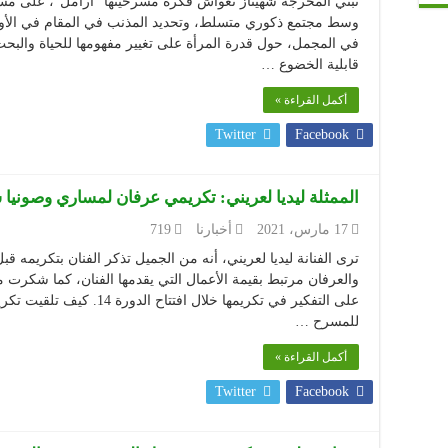
تبني المخرجة شهيناز نغواش فكرة مسرحيتها “أرامل”، على مسؤ
وسط مجتمع ذكوري متسلط، وتحديد المذنب في المقام في الأول،
في المجمل، حول قدرة المرأة على تغيير مفهومها للحياة والب
قابلية الخضوع …
أكمل القراءة »
Twitter
Facebook
الممثلة ليديا لعريني: تكريمي عرفان لمساري وصونيا س
17 مارس، 2021
أخبارنا
719
ترى الفنانة ليديا لعريني، أنه من الجميل تذكر الفنان بتكريمه ق
والعرفان مرتبط بقيمة الأعمال التي يقدمها الفنان، كما شكر
على التفكير في تكريمها خلال
للمسرح …
أكمل القراءة »
Twitter
Facebook