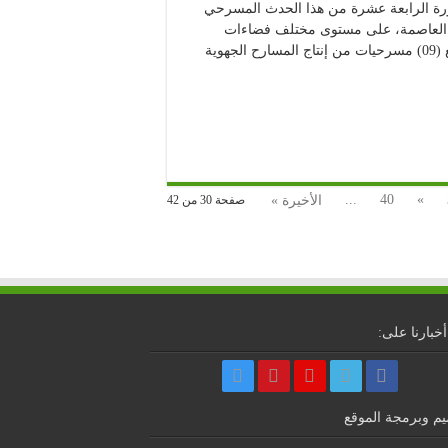
رة الرابعة عشرة من هذا الحدث المسرحي
ة الممتدة من 11 إلى 21 مارس 2021 بالجزائر العاصمة، على مستوى مختلف فضاءات
المسرح الوطني الجزائري “محي الدين بشطارزي”. تتنافس تسع (09) مسرحيات من إنتاج المسارح الجهوية
...
40
»
الأخيرة »
صفحة 30 من 42
أخبارنا على:
م وبرمجة الموقع