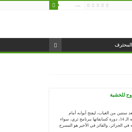
المحترف
سنتين من الغياب، ليفتح أبوابه أمام
جمهوره من بوابة المهرجان الوطني للمسرح المحترف في دورته الـ 14، دورة كسابقاتها ببرنامج ثري، سواء
في الجزائر، والفائز في الأخير هو المسرح.