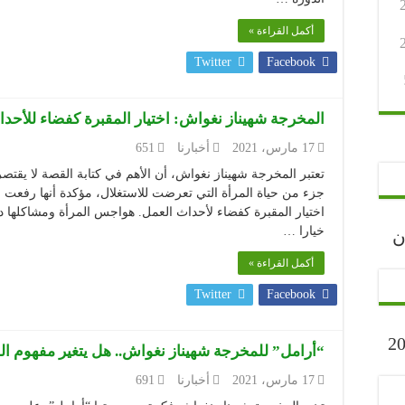
أكمل القراءة »
Twitter
Facebook
المخرجة شهيناز نغواش: اختيار المقبرة كفضاء للأحداث
17 مارس، 2021
أخبارنا
651
تعتبر المخرجة شهيناز نغواش، أن الأهم في كتابة القصة لا يقتصر
جزء من حياة المرأة التي تعرضت للاستغلال، مؤكدة أنها رفعت 
اختيار المقبرة كفضاء لأحداث العمل. هواجس المرأة ومشاكلها 
خيارا …
رجان
أكمل القراءة »
Twitter
Facebook
ارح” أكتوبر 2023
“أرامل” للمخرجة شهيناز نغواش.. هل يتغير مفهوم الم
17 مارس، 2021
أخبارنا
691