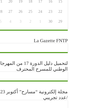
21
20
19
18
17
16
15
28
27
26
25
24
23
22
5
4
3
2
1
30
29
La Gazette FNTP
لتحميل دليل الدورة 17 من المه
الوطني للمسرح المحترف
مجلة إلكترونية “مس
/عدد تجريبي