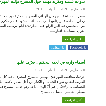
ندوات علمية وفكرية مهمة حول المسرح تؤثث المهر
17 مارس، 2021
أخبارنا
399
سطرت محافظة المهرجان الوطني للمسرح المحترف برنامجا ثر
وخارج المنافسة، وبرنامج أدبي، إلى جانب محتوى علمي فكري 
عنوان “مساهمة التعاونيات …
أكمل القراءة »
Twitter
Facebook
أسماء وازنة في لجنة التحكيم .. تعرّف عليها
17 مارس، 2021
أخبارنا
617
عودتنا، محافظة المهرجان الوطني للمسرح المحترف، في كل طبعة،
الفرصة للجميع سواء الشباب أو الكبار من أجل تقديم الأفضل ل
الحساسيات والأفكار، غير أنّ الهدف واحد وهو خدمة المسرح في 
تنطلق الخميس المقبل، بالمسرح …
أكمل القراءة »