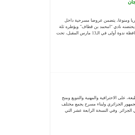
جان
يا ومنوعا، يتضمن عروضا مسرحية داخل
يحتضنه نادي “امحمد بن قطاف” ويؤطره ثلة
من المختصين في الفن الرابع على مدار ثلاثة أيام. برمجت المحافظة ندوة أولى في الـ13 مارس المقبل، تحت
 على الاحترافية والمهنية والتنويع ومنح
لجمهور الجزائري ولبناء مسرح يجمع مختلف
الجزائر. وفي النسخة الرابعة عشر التي