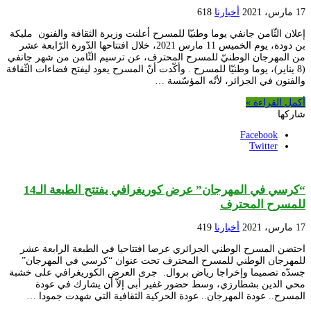
17 مارس، 2021
أخبارنا
618
إعلان الثّامن جانفي يوما وطنيّا للمسرح أعلنت وزيرة الثقافة والفنون مليكة
بن دودة، يوم الخميس 11 مارس 2021، خلال افتتاحها الدّورة الرّابعة عشر
من المهرجان الوطنيّ للمسرح المحترف، عن ترسيم الثّامن من شهر جانفي
(8 يناير)، يوما وطنيّا للمسرح . وأكّدت أنّ المسرح يعود ليفتح فضاءات الثّقافة
والفنون في الجزائر، لأنّه المؤسّسة …
أكمل القراءة »
شاركها
Facebook
Twitter
“كرسي في المهرجان” عرض كوريغرافي يفتتح الطبعة الـ14
للمسرح المحترف
17 مارس، 2021
أخبارنا
419
احتضن المسرح الوطني الجزائري عرضا افتتاحيا في الطبعة الرابعة عشر
للمهرجان الوطني للمسرح المحترف تحت عنوان “كرسي في المهرجان”
جسدّه تصميما وإخراجا رياض بروال. جرى العرض الكوريغرافي على خشبة
محي الدين بشطارزي، وسط حضور غفير أبى إلاّ أن يشارك في عودة
المسرح.. عودة المهرجان.. عودة الحركية الثقافية التي شهدت جمودا …