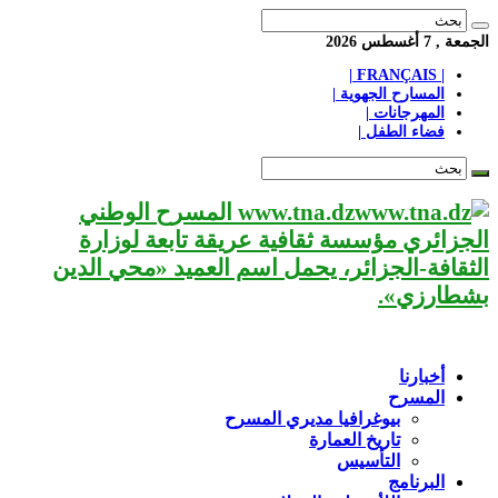
الجمعة , 7 أغسطس 2026
| FRANÇAIS |
المسارح الجهوية |
المهرجانات |
فضاء الطفل |
www.tna.dz المسرح الوطني
الجزائري مؤسسة ثقافية عريقة تابعة لوزارة
الثقافة-الجزائر، يحمل اسم العميد «محي الدين
بشطارزي».
أخبارنا
المسرح
بيوغرافيا مديري المسرح
تاريخ العمارة
التأسيس
البرنامج