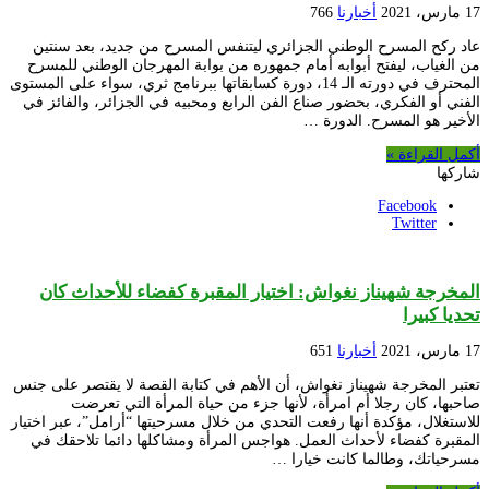
17 مارس، 2021
أخبارنا
766
عاد ركح المسرح الوطني الجزائري ليتنفس المسرح من جديد، بعد سنتين
من الغياب، ليفتح أبوابه أمام جمهوره من بوابة المهرجان الوطني للمسرح
المحترف في دورته الـ 14، دورة كسابقاتها ببرنامج ثري، سواء على المستوى
الفني أو الفكري، بحضور صناع الفن الرابع ومحبيه في الجزائر، والفائز في
الأخير هو المسرح. الدورة …
أكمل القراءة »
شاركها
Facebook
Twitter
المخرجة شهيناز نغواش: اختيار المقبرة كفضاء للأحداث كان
تحديا كبيرا
17 مارس، 2021
أخبارنا
651
تعتبر المخرجة شهيناز نغواش، أن الأهم في كتابة القصة لا يقتصر على جنس
صاحبها، كان رجلا أم امرأة، لأنها جزء من حياة المرأة التي تعرضت
للاستغلال، مؤكدة أنها رفعت التحدي من خلال مسرحيتها “أرامل”، عبر اختيار
المقبرة كفضاء لأحداث العمل. هواجس المرأة ومشاكلها دائما تلاحقك في
مسرحياتك، وطالما كانت خيارا …