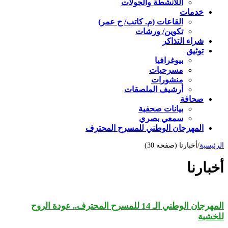
اللأنشطة والجولات
خدمات
القاعات (م. كاتب/ ح عمر)
تكوين/ ورشات
شراء التذاكر
توثيق
بيوغرافيا
مسرحيات
منشورات
أرشيف الملصقات
صحافة
بيانات صحفية
سمعي بصري
المهرجان الوطني للمسرح المحترف
الرئيسية
/
أخبارنا (صفحه 30)
أخبارنا
المهرجان الوطني الـ 14 للمسرح المحترف.. عودة الروح
للخشبة