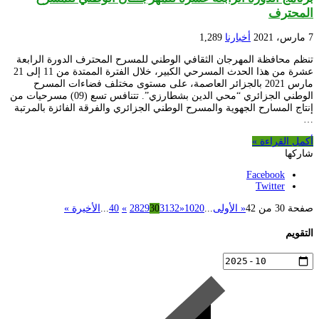
المحترف
7 مارس، 2021
أخبارنا
1,289
تنظم محافظة المهرجان الثقافي الوطني للمسرح المحترف الدورة الرابعة
عشرة من هذا الحدث المسرحي الكبير، خلال الفترة الممتدة من 11 إلى 21
مارس 2021 بالجزائر العاصمة، على مستوى مختلف فضاءات المسرح
الوطني الجزائري “محي الدين بشطارزي”. تتنافس تسع (09) مسرحيات من
إنتاج المسارح الجهوية والمسرح الوطني الجزائري والفرقة الفائزة بالمرتبة
…
أكمل القراءة »
شاركها
Facebook
Twitter
صفحة 30 من 42
« الأولى
...
20
10
«
32
31
30
29
28
»
40
...
الأخيرة »
التقويم