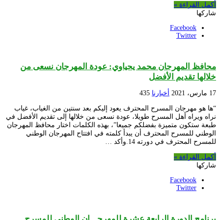
أكمل القراءة »
شاركها
Facebook
Twitter
محافظ المهرجان محمد يحياوي: عودة المهرجان نسعى من
خلالها تقديم الأفضل
17 مارس، 2021
أخبارنا
435
“ها هو مهرجان المسرح المحترف يعود إليكم بعد سنتين من الغياب، غياب
نراه ويراه أهل المسرح طويلا، عودة نسعى من خلالها إلى تقديم الأفضل في
طبعة ستكون متميزة بفضلكم جميعا”، بهذه الكلمات اختار محافظ المهرجان
الوطني للمسرح المحترف أن يبدأ كلمته في افتتاح المهرجان الوطني
للمسرح المحترف في دورته 14.وأكد …
أكمل القراءة »
شاركها
Facebook
Twitter
برنامج الدورة الرابعة عشرة للمهرجـــان الوطني للمسرح