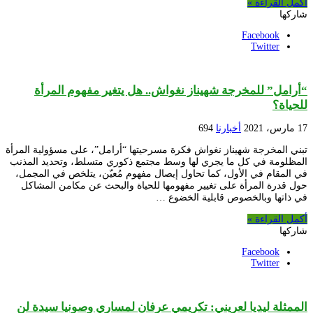
أكمل القراءة »
شاركها
Facebook
Twitter
“أرامل” للمخرجة شهيناز نغواش.. هل يتغير مفهوم المرأة
للحياة؟
17 مارس، 2021
أخبارنا
694
تبني المخرجة شهيناز نغواش فكرة مسرحيتها “أرامل”، على مسؤولية المرأة
المظلومة في كل ما يجري لها وسط مجتمع ذكوري متسلط، وتحديد المذنب
في المقام في الأول، كما تحاول إيصال مفهوم مُعيّن، يتلخص في المجمل،
حول قدرة المرأة على تغيير مفهومها للحياة والبحث عن مكامن المشاكل
في ذاتها وبالخصوص قابلية الخضوع …
أكمل القراءة »
شاركها
Facebook
Twitter
الممثلة ليديا لعريني: تكريمي عرفان لمساري وصونيا سيدة لن