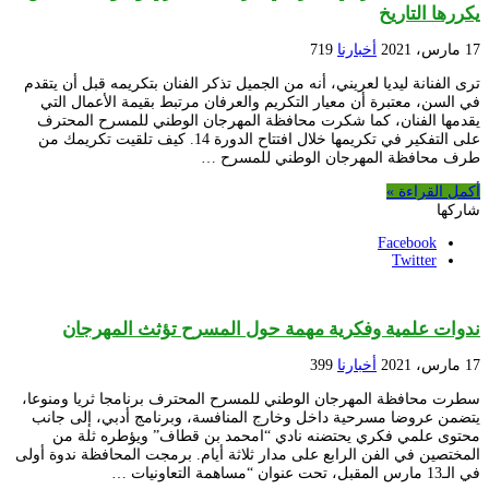
يكررها التاريخ
17 مارس، 2021
أخبارنا
719
ترى الفنانة ليديا لعريني، أنه من الجميل تذكر الفنان بتكريمه قبل أن يتقدم
في السن، معتبرة أن معيار التكريم والعرفان مرتبط بقيمة الأعمال التي
يقدمها الفنان، كما شكرت محافظة المهرجان الوطني للمسرح المحترف
على التفكير في تكريمها خلال افتتاح الدورة 14. كيف تلقيت تكريمك من
طرف محافظة المهرجان الوطني للمسرح …
أكمل القراءة »
شاركها
Facebook
Twitter
ندوات علمية وفكرية مهمة حول المسرح تؤثث المهرجان
17 مارس، 2021
أخبارنا
399
سطرت محافظة المهرجان الوطني للمسرح المحترف برنامجا ثريا ومنوعا،
يتضمن عروضا مسرحية داخل وخارج المنافسة، وبرنامج أدبي، إلى جانب
محتوى علمي فكري يحتضنه نادي “امحمد بن قطاف” ويؤطره ثلة من
المختصين في الفن الرابع على مدار ثلاثة أيام. برمجت المحافظة ندوة أولى
في الـ13 مارس المقبل، تحت عنوان “مساهمة التعاونيات …