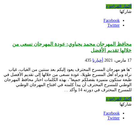
أكمل القراءة »
شاركها
Facebook
Twitter
محافظ المهرجان محمد يحياوي: عودة المهرجان نسعى من
خلالها تقديم الأفضل
17 مارس، 2021
أخبارنا
435
“ها هو مهرجان المسرح المحترف يعود إليكم بعد سنتين من الغياب، غياب
نراه ويراه أهل المسرح طويلا، عودة نسعى من خلالها إلى تقديم الأفضل في
طبعة ستكون متميزة بفضلكم جميعا”، بهذه الكلمات اختار محافظ المهرجان
الوطني للمسرح المحترف أن يبدأ كلمته في افتتاح المهرجان الوطني
للمسرح المحترف في دورته 14.وأكد …
أكمل القراءة »
شاركها
Facebook
Twitter