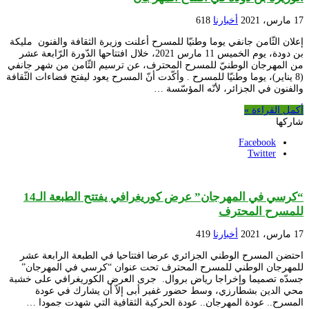
17 مارس، 2021
أخبارنا
618
إعلان الثّامن جانفي يوما وطنيّا للمسرح أعلنت وزيرة الثقافة والفنون مليكة
بن دودة، يوم الخميس 11 مارس 2021، خلال افتتاحها الدّورة الرّابعة عشر
من المهرجان الوطنيّ للمسرح المحترف، عن ترسيم الثّامن من شهر جانفي
(8 يناير)، يوما وطنيّا للمسرح . وأكّدت أنّ المسرح يعود ليفتح فضاءات الثّقافة
والفنون في الجزائر، لأنّه المؤسّسة …
أكمل القراءة »
شاركها
Facebook
Twitter
“كرسي في المهرجان” عرض كوريغرافي يفتتح الطبعة الـ14
للمسرح المحترف
17 مارس، 2021
أخبارنا
419
احتضن المسرح الوطني الجزائري عرضا افتتاحيا في الطبعة الرابعة عشر
للمهرجان الوطني للمسرح المحترف تحت عنوان “كرسي في المهرجان”
جسدّه تصميما وإخراجا رياض بروال. جرى العرض الكوريغرافي على خشبة
محي الدين بشطارزي، وسط حضور غفير أبى إلاّ أن يشارك في عودة
المسرح.. عودة المهرجان.. عودة الحركية الثقافية التي شهدت جمودا …