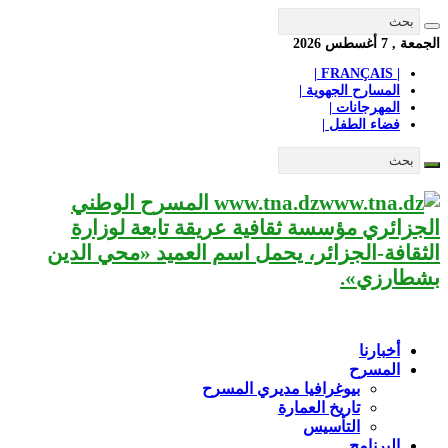
الجمعة , 7 أغسطس 2026
| FRANÇAIS |
المسارح الجهوية |
المهرجانات |
فضاء الطفل |
www.tna.dz المسرح الوطني
الجزائري مؤسسة ثقافية عريقة تابعة لوزارة
الثقافة-الجزائر، يحمل اسم العميد «محي الدين
بشطارزي».
أخبارنا
المسرح
بيوغرافيا مديري المسرح
تاريخ العمارة
التأسيس
البرنامج