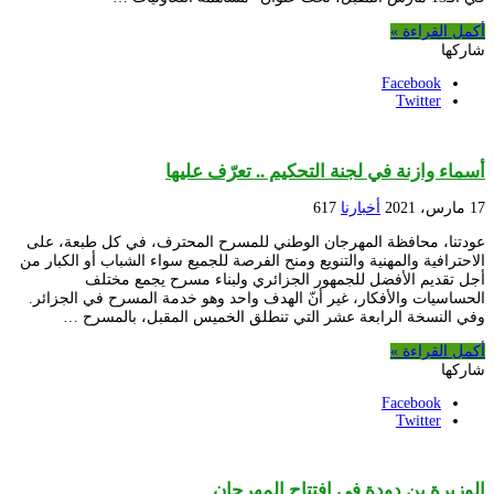
أكمل القراءة »
شاركها
Facebook
Twitter
أسماء وازنة في لجنة التحكيم .. تعرّف عليها
17 مارس، 2021
أخبارنا
617
عودتنا، محافظة المهرجان الوطني للمسرح المحترف، في كل طبعة، على
الاحترافية والمهنية والتنويع ومنح الفرصة للجميع سواء الشباب أو الكبار من
أجل تقديم الأفضل للجمهور الجزائري ولبناء مسرح يجمع مختلف
الحساسيات والأفكار، غير أنّ الهدف واحد وهو خدمة المسرح في الجزائر.
وفي النسخة الرابعة عشر التي تنطلق الخميس المقبل، بالمسرح …
أكمل القراءة »
شاركها
Facebook
Twitter
الوزيرة بن دودة في افتتاح المهرجان