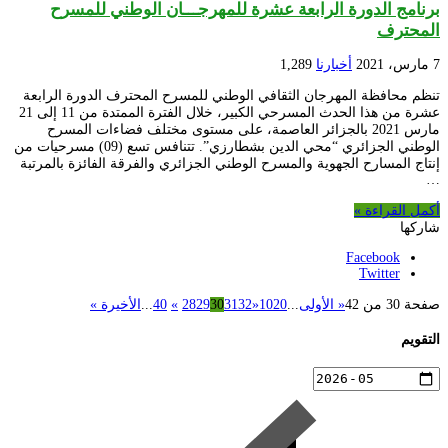
برنامج الدورة الرابعة عشرة للمهرجـــان الوطني للمسرح
المحترف
7 مارس، 2021
أخبارنا
1,289
تنظم محافظة المهرجان الثقافي الوطني للمسرح المحترف الدورة الرابعة
عشرة من هذا الحدث المسرحي الكبير، خلال الفترة الممتدة من 11 إلى 21
مارس 2021 بالجزائر العاصمة، على مستوى مختلف فضاءات المسرح
الوطني الجزائري “محي الدين بشطارزي”. تتنافس تسع (09) مسرحيات من
إنتاج المسارح الجهوية والمسرح الوطني الجزائري والفرقة الفائزة بالمرتبة
…
أكمل القراءة »
شاركها
Facebook
Twitter
صفحة 30 من 42
« الأولى
...
20
10
«
32
31
30
29
28
»
40
...
الأخيرة »
التقويم