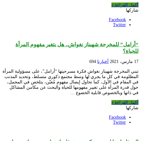
أكمل القراءة »
شاركها
Facebook
Twitter
“أرامل” للمخرجة شهيناز نغواش.. هل يتغير مفهوم المرأة
للحياة؟
17 مارس، 2021
أخبارنا
694
تبني المخرجة شهيناز نغواش فكرة مسرحيتها “أرامل”، على مسؤولية المرأة
المظلومة في كل ما يجري لها وسط مجتمع ذكوري متسلط، وتحديد المذنب
في المقام في الأول، كما تحاول إيصال مفهوم مُعيّن، يتلخص في المجمل،
حول قدرة المرأة على تغيير مفهومها للحياة والبحث عن مكامن المشاكل
في ذاتها وبالخصوص قابلية الخضوع …
أكمل القراءة »
شاركها
Facebook
Twitter