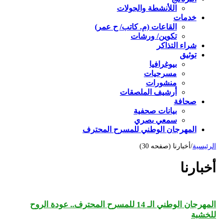
اللأنشطة والجولات
خدمات
القاعات (م. كاتب/ ح عمر)
تكوين/ ورشات
شراء التذاكر
توثيق
بيوغرافيا
مسرحيات
منشورات
أرشيف الملصقات
صحافة
بيانات صحفية
سمعي بصري
المهرجان الوطني للمسرح المحترف
الرئيسية
/
أخبارنا (صفحه 30)
أخبارنا
المهرجان الوطني الـ 14 للمسرح المحترف.. عودة الروح
للخشبة