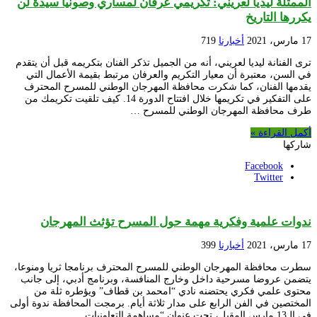
الممثلة ليديا لعريني: تكريمي عرفان لمساري وصونيا سيدة لن
يكررها التاريخ
17 مارس، 2021
أخبارنا
719
ترى الفنانة ليديا لعريني، أنه من الجميل تذكر الفنان بتكريمه قبل أن يتقدم
في السن، معتبرة أن معيار التكريم والعرفان مرتبط بقيمة الأعمال التي
يقدمها الفنان، كما شكرت محافظة المهرجان الوطني للمسرح المحترف
على التفكير في تكريمها خلال افتتاح الدورة 14. كيف تلقيت تكريمك من
طرف محافظة المهرجان الوطني للمسرح …
أكمل القراءة »
شاركها
Facebook
Twitter
ندوات علمية وفكرية مهمة حول المسرح تؤثث المهرجان
17 مارس، 2021
أخبارنا
399
سطرت محافظة المهرجان الوطني للمسرح المحترف برنامجا ثريا ومنوعا،
يتضمن عروضا مسرحية داخل وخارج المنافسة، وبرنامج أدبي، إلى جانب
محتوى علمي فكري يحتضنه نادي “امحمد بن قطاف” ويؤطره ثلة من
المختصين في الفن الرابع على مدار ثلاثة أيام. برمجت المحافظة ندوة أولى
في الـ13 مارس المقبل، تحت عنوان “مساهمة التعاونيات …