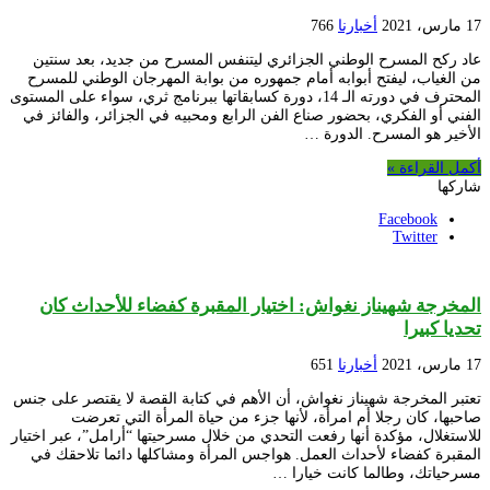
17 مارس، 2021
أخبارنا
766
عاد ركح المسرح الوطني الجزائري ليتنفس المسرح من جديد، بعد سنتين
من الغياب، ليفتح أبوابه أمام جمهوره من بوابة المهرجان الوطني للمسرح
المحترف في دورته الـ 14، دورة كسابقاتها ببرنامج ثري، سواء على المستوى
الفني أو الفكري، بحضور صناع الفن الرابع ومحبيه في الجزائر، والفائز في
الأخير هو المسرح. الدورة …
أكمل القراءة »
شاركها
Facebook
Twitter
المخرجة شهيناز نغواش: اختيار المقبرة كفضاء للأحداث كان
تحديا كبيرا
17 مارس، 2021
أخبارنا
651
تعتبر المخرجة شهيناز نغواش، أن الأهم في كتابة القصة لا يقتصر على جنس
صاحبها، كان رجلا أم امرأة، لأنها جزء من حياة المرأة التي تعرضت
للاستغلال، مؤكدة أنها رفعت التحدي من خلال مسرحيتها “أرامل”، عبر اختيار
المقبرة كفضاء لأحداث العمل. هواجس المرأة ومشاكلها دائما تلاحقك في
مسرحياتك، وطالما كانت خيارا …