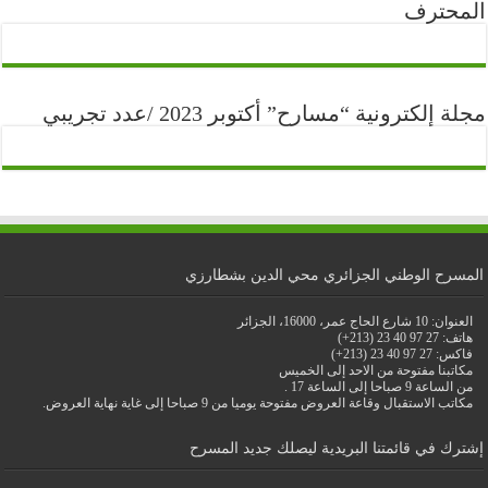
المحترف
مجلة إلكترونية “مسارح” أكتوبر 2023 /عدد تجريبي
المسرح الوطني الجزائري محي الدين بشطارزي
العنوان: 10 شارع الحاج عمر، 16000، الجزائر
هاتف: 27 97 40 23 (213+)
فاكس: 27 97 40 23 (213+)
مكاتبنا مفتوحة من الاحد إلى الخميس
من الساعة 9 صباحا إلى الساعة 17 .
مكاتب الاستقبال وقاعة العروض مفتوحة يوميا من 9 صباحا إلى غاية نهاية العروض.
إشترك في قائمتنا البريدية ليصلك جديد المسرح