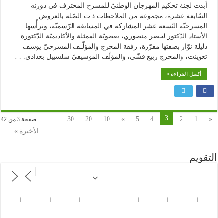
أبدت لجنة تحكيم المهرجان الوطنيّ للمسرح المحترف في دورته
السّابعة عشرة، مجموعة من الملاحظات ذات الصّلة بالعروض
المسرحيّة التّسعة عشر المشاركة في المسابقة الرّسميّة، وترأّسها
الأستاذ الدّكتور لخضر منصوري، بعضويّة الممثلة والأكاديميّة الدّكتورة
دليلة نوّار بصفتها مقرّرة، رفقة المخرج والمؤلّـف المسرحيّ يوسف
تعوينت، والمخرج ربيع قشّي، والمؤلّف الموسيقيّ سلسبيل بغدادي. …
أكمل القراءة »
3
...
30
20
10
»
5
4
2
1
«
صفحة 3 من 42
الأخيرة »
التقويم
ا
ا
ا
ا
ا
ا
ا