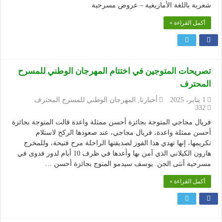
شعرية باللغة الأمازيغية – عروض مسرحية
أكمل القراءة »
تصريحات المتوجين في اختتام المهرجان الوطني للمسرح
المحترف
1 يناير، 2025
أخبارنا
,
المهرجان الوطني للمسرح المحترف
332
فريال مجاجي المتوجة بجائزة أحسن ممثلة واعدة قالت المتوجة بجائزة
أحسن ممثلة واعدة، فريال مجاجي، عند صعودها الركح لاستلام
تكريمها، إنها تهدي هذا الفوز لصديقتها الراحلة مرح فتيحة، وللمخرج
هارون الكيلاني الذي آمن بها وأعدها في ظرف 10 أيام لدور فدوى في
مسرحية أنثى الجن. يوسف سيدمو المتوج بجائزة أحسن …
أكمل القراءة »