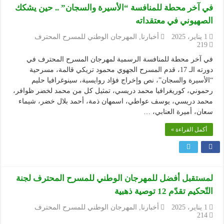
في آخر محطة للمنافسة “الأسيرة والسجان” .. حين يشكك
الصهيوني في معتقداته
1 يناير، 2025
أخبارنا
,
المهرجان الوطني للمسرح المحترف
219
في آخر محطة للمنافسة الرسمية لمهرجان المسرح المحترف في
دورته الـ 17، قدم المسرح الجهوي محمود تريكي قالمة، مسرحية
“الأسيرة والسجان”، نص وإخراج فؤاد روايسية، سينوغرافيا حليم
رحموني، كوريغرافيا محمد دريسي، تمثيل كل من محمد لخضر ظوافر،
محمد دريسي، يوسف عواطي، اسمهان ذمة، أحمد بلال خضر، شيماء
سعان، أميرة العنابي، …
أكمل القراءة »
لمستقبل أفضل للمهرجان الوطني للمسرح المحترف لجنة
التّحكيم تقدّم 12 توصية ذهبية
1 يناير، 2025
أخبارنا
,
المهرجان الوطني للمسرح المحترف
214