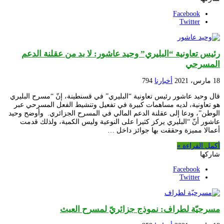
Facebook
Twitter
رئيس تعاونية “البليري” وحيد عاشور: لا بد من عقلنة الدعم
المسرحي
18 مارس، 2021
أخبارنا
794
قال وحيد عاشور رئيس تعاونية “البليري” في قسنطينة، إنّ “مسرح البليري
هو تعاونية، لديه مساهمات كبيرة في تفعيل وتنشيط الفعل المسرحي عبر
الوطن”، ودعا إلى عقلنة الدعم المالي في المسرح الجزائري. وأوضح وحيد
عاشور أنّ “البليري يركز كثيرا على النوعية وليس الكمية، ولذلك قدمت
أعمالا مميزة وحققت بها جوائز داخل …
أكمل القراءة »
شاركها
Facebook
Twitter
مسرحيّة لطراف: نموذج جزائريّ لمسرح العبث