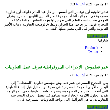
17 مارس، 2021
أخبارنا
693
تعتبر تعاونية أول نوفمبر التي أسسها الراحل عبد القادر علولة، أول تعاونية
مسرحية في الجزائر، أنشأها مجموعة من الفنانين التابعين لمسرح وهران
الجهوي بعد سياسية الغلق التي تعرض لها هؤلاء الفنانين، مثلما يكشفه
المخرج غوتي عزري في هذا الحوار، ويتطرق لوضعية التعاونية وغياب الأطر
القانونية والعراقيل التي تنظم عملها. كيف …
أكمل القراءة »
شاركها
Facebook
Twitter
عمر فطموش: الإجراءات البيروقراطية تعرقل عمل التعاونيات
17 مارس، 2021
أخبارنا
721
يعود المخرج المسرحي عمر فطموش مؤسس تعاونية “السنجاب” إلى
البدايات الأولى للحركة المسرحية في مدينة برج منايل قبل إنشاء التعاونية
التي أنتجت الكثير من المسرحية، ونظرته لواقع التعاونيات في الجزائر مع
تقديم الحلول اللازمة لإيجاد أرضية تساهم في تفعيل الحركة المسرحية
للتعاونيات. ما هي العراقيل التي تواجه التعاونيات المسرحية في …
أكمل القراءة »