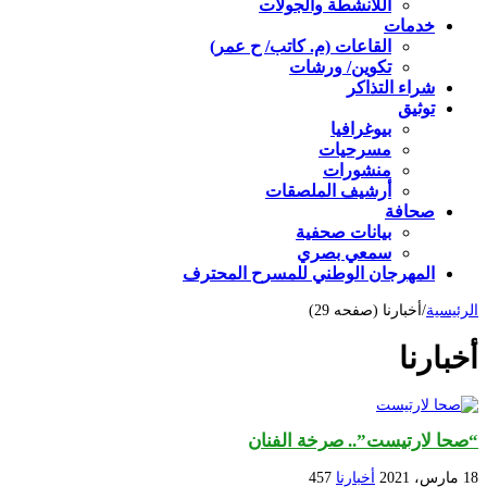
اللأنشطة والجولات
خدمات
القاعات (م. كاتب/ ح عمر)
تكوين/ ورشات
شراء التذاكر
توثيق
بيوغرافيا
مسرحيات
منشورات
أرشيف الملصقات
صحافة
بيانات صحفية
سمعي بصري
المهرجان الوطني للمسرح المحترف
الرئيسية
/
أخبارنا (صفحه 29)
أخبارنا
“صحا لارتيست”.. صرخة الفنان
18 مارس، 2021
أخبارنا
457