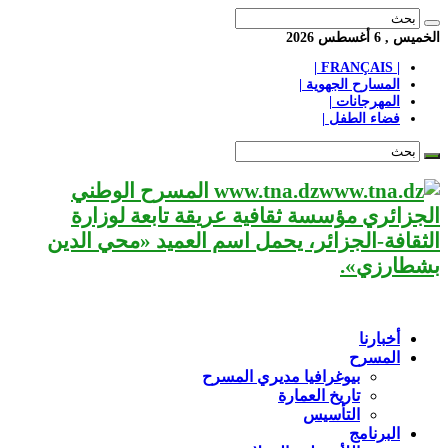
الخميس , 6 أغسطس 2026
| FRANÇAIS |
المسارح الجهوية |
المهرجانات |
فضاء الطفل |
www.tna.dz المسرح الوطني
الجزائري مؤسسة ثقافية عريقة تابعة لوزارة
الثقافة-الجزائر، يحمل اسم العميد «محي الدين
بشطارزي».
أخبارنا
المسرح
بيوغرافيا مديري المسرح
تاريخ العمارة
التأسيس
البرنامج