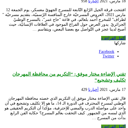
18 مارس، 2021
أخبارنا
958
افتتحت فرقة الجيل الرّابع التّابعة للمسرح الجهويّ معسكر، يوم الجمعة 12
مارس 2021، العروض المسرحيّة خارج المنافسة الرّسميّة، بتقديم مسرحيّة ”
لطراف” للمخرج أحمد بلعالم، في قاعة “حاج عمر”، بالمسرح الوطنيّ
الجزائريّ. يدور العرض حول الفراغ الموجود في العلاقات الإنسانيّة، حيث
أصبح لدينا عجز في التّواصل مع بعضنا البعض، ويتقاسم …
أكمل القراءة »
شاركها
Facebook
Twitter
تقني الإضاءة مختار موفق: “التكريم من محافظة المهرجان
تكليف وتشجيع”
17 مارس، 2021
أخبارنا
429
قال تقني الإضاءة مختار موفق إن التكريم الذي خصته محافظة المهرجان
الوطني لمسرح المحترف في الدورة الـ 14، ما هو إلا تكليف وتشجيع في أن
واحد على مواصلة الدرب والمضي للإحترفية، مؤكدا أن التكريم الحقيقى هو
الذي لمسه من الجمهور. كيف التحقت بعالم المسرح؟ حكاية الفن الرابع
بدأت من المسرح …
أكمل القراءة »