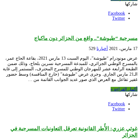
شاركها
Facebook
Twitter
مسرحية “طيوشة”.. واقع من الجزائر دون ماكياج
17 مارس، 2021
أخبارنا
529
عرض مونودرام “طيوشة”، اليوم السبت 13 مارس 2021، بقاعة الحاج عمر،
بالمسرح الوطني الجزائري، للمبدعة المسرحية نسرين بلحاج، وذلك ضمن
الطبعة الرابعة عشر للمهرجان الوطني للمسرح المحترف، المستمر إلى غاية
الـ21 مارس الجاري. وجرى عرض “طيوشة” (خارج المنافسة) وسط حضور
غفير تفاعل مع العرض الذي صور عديد الجوانب القاتمة من …
أكمل القراءة »
شاركها
Facebook
Twitter
غوثي عزري: الأُطر القانونية تعرقل التعاونيات المسرحية في
الجزائر