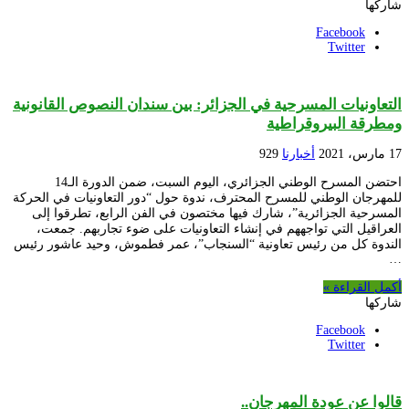
شاركها
Facebook
Twitter
التعاونيات المسرحية في الجزائر: بين سندان النصوص القانونية
ومطرقة البيروقراطية
17 مارس، 2021
أخبارنا
929
احتضن المسرح الوطني الجزائري، اليوم السبت، ضمن الدورة الـ14
للمهرجان الوطني للمسرح المحترف، ندوة حول “دور التعاونيات في الحركة
المسرحية الجزائرية”، شارك فيها مختصون في الفن الرابع، تطرقوا إلى
العراقيل التي تواجههم في إنشاء التعاونيات على ضوء تجاربهم. جمعت،
الندوة كل من رئيس تعاونية “السنجاب”، عمر فطموش، وحيد عاشور رئيس
…
أكمل القراءة »
شاركها
Facebook
Twitter
قالوا عن عودة المهرجان..