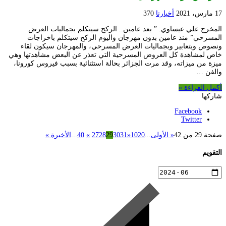
17 مارس، 2021
أخبارنا
370
المخرج علي عيساوي: ” بعد عامين.. الركح سيتكلم بجماليات العرض
المسرحي” منذ عامين بدون مهرجان واليوم الركح سيتكلم باخراجات
ونصوص وبتعابير وبجماليات العرض المسرحي، والمهرجان سيكون لقاء
خاص لمشاهدة كل العروض المسرحية التي تعذر عن البعض مشاهدتها وهي
ميزة من ميزاته، وقد مرت الجزائر بحالة استثنائية بسبب فيروس كورونا،
والفن …
أكمل القراءة »
شاركها
Facebook
Twitter
صفحة 29 من 42
« الأولى
...
20
10
«
31
30
29
28
27
»
40
...
الأخيرة »
التقويم