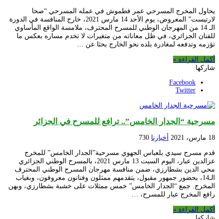
يحاول المخرج المسرحي عمر فطموش في عمله المسرحي “صحا
لارتيست” المعروض، يوم الأحد 14 مارس 2021، خارج المنافسة في الدورة
الـ 14 من المهرجان الوطني للمسرح المحترف، ملامسة الواقع المأساوي
للفنان الجزائري، في ظل معاناته من متغيرات لا تخدم مساره بعكس ما
تؤزمه وتدفعه لمغادرة بلده نحو الخارج بحثا عن …
أكمل القراءة »
شاركها
Facebook
Twitter
مسرحية “الجدار الخامس”.. ترافع للمسرح في الجزائر
18 مارس، 2021
أخبارنا
730
قدم مسرح سيدي بلعباس الجهوي مسرحية”الجدار الخامس” للمخرج
عزالدين عبار، اليوم السبت 13 مارس 2021، بالمسرح الوطني الجزائري
محي الدين بشطارزي، ضمن منافسة مهرجان المسرح الوطني المحترف
الـ14، بحضور جمهور مقبول، يتقدمهم ممثلون وفنانون معروفون، وبغياب
المخرج. جمع “الجدار الخامس” خمس ممثلات على خشبة بشطارزي، وبهن
رافع المخرج عبار للمسرح، …
أكمل القراءة »
شاركها