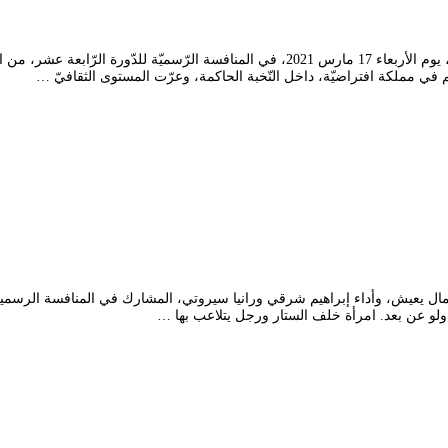
شارك المسرح الجهويّ “محمود تريكي” لولاية قالمة، بمسرحيّة “لعبة العرش”، يوم الأربعاء 7
 في مملكة افتراضيّة، داخل النّخبة الحاكمة، وعرّت المستوى الثقافيّ …
 ولو عن بعد. امرأة خلف الستار ورجل يتلاعب بها …