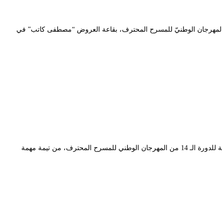
1 مارس 2021، في المنافسة الرّسميّة للدّورة الرّابعة عشر، من المهرجان الوطنيّ للمسرح المحترف، بقاعة العروض “مصطفى كاتب” في
ينطلق العمل المسرحي “الزاوش”، إنتاج المسرح الوطني الجزائري للمخرج كمال يعيش، وأداء إبراهيم شرقي ورانيا سيروتي، المشارك في المنافسة الرسمية للدورة الـ 14 من المهرجان الوطني للمسرح المحترف، من تيمة مهمة