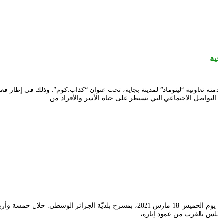
ية
 تعاونية “لينوماد” لمدينة بجاية، تحت عنوان “كذاب.كوم”. وذلك في إطار فعا
التواصل الاجتماعي التي تسيطر على حياة الأسر والأفراد من …
قدّمت جمعيّة النّسور للمسرح المحترف، من ولاية تندوف، مسرحيّة ” أنغوما”، يوم الخميس 18 
جلس بالقرب من عمود إنارة، …