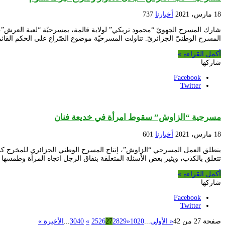
18 مارس، 2021
أخبارنا
737
المسرح الوطنيّ الجزائريّ. تناولت المسرحيّة موضوع الصّراع على الحكم القائم
أكمل القراءة »
شاركها
Facebook
Twitter
مسرحية “الزاوش” سقوط امرأة في خديعة فنان
18 مارس، 2021
أخبارنا
601
تتعلق بالكذب، ويثير بعض الأسئلة المتعلقة بنفاق الرجل اتجاه المرأة وطمسها
أكمل القراءة »
شاركها
Facebook
Twitter
صفحة 27 من 42
« الأولى
...
20
10
«
29
28
27
26
25
»
40
30
...
الأخيرة »