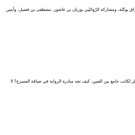
ّا بعنوان ” الرّواية في ضيافة المسرح “، يوم الخميس 18 مارس 2021، بإشراف وتنسيق عبد الرّزّاق بوكبّة، ومشاركة الرّوائيّين بوزيان بن عاشور، مصطفى بن فضيل، وأمين
لكاتب جامع بين الفنين. كيف تجد مبادرة الرواية في ضيافة المسرح؟ لا