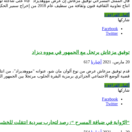
قال الممثل المسرحي توفيق مزغاش إن عرض مووهديزاد” جاء على شاكلة لوحات 
انتاج تعاونية الثقافية فنون وثقافة من سطيف عام 2018 من إخراج سمير الحكيم، ونص لفتحي كافي، هو عرض في …
أكمل القراءة »
شاركها
Facebook
Twitter
توفيق مزعاش يرتجل مع الجمهور في مووه ديزاد
20 مارس، 2021
أخبارنا
617
قضية الوضع الاجتماعي الجزائري برمزية البقرة الحلوب مرتجلا بين الجمهور 
أكمل القراءة »
شاركها
Facebook
Twitter
“الرّواية في ضيافة المسرح “: رصد لتجارب سردية انتقلت للخشب