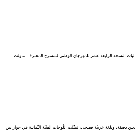
ليات النسخة الرابعة عشر للمهرجان الوطني للمسرح المحترف. تناولت
مارس 2021، بمسرح بلديّة الجزائر الوسطى. خلال خمسة وأربعين دقيقة، وبلغة عربيّة فصحى، تمثّلت اللّوحات الفنّيّة الثّمانية في حوار بين