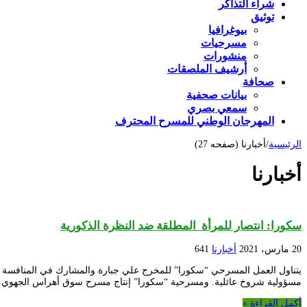
شراء التذاكر
توثيق
بيوغرافيا
مسرحيات
منشورات
أرشيف الملصقات
صحافة
بيانات صحفية
سمعي بصري
المهرجان الوطني للمسرح المحترف
الرئيسية
/
أخبارنا (صفحه 27)
أخبارنا
سكورا: انتصار للمرأة المطلقة ضد النظرة الذكورية
20 مارس، 2021
أخبارنا
641
مسؤولية شروخ عائلية. ومسرحية “سكورا” إنتاج مسرح سوق أهراس الجهوي، ال
أكمل القراءة »