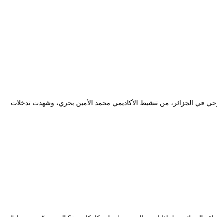
ميس 18 مارس 2021، حول دور المهرجانات في ترقية الفعل المسرحي في الجزائر، من تنشيط الأكاديمي محمد الأمين بحري، وشهدت تدخلات