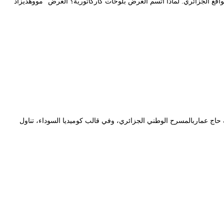
قع الجزائري. لماذا اتسم العرض بلوحات كاركاتورية؟ العرض “مووهديزاد”
ض من نوع ألوان مان شو، عنوانه “مووهديزاد”، من انتاج تعاونية الثقافية فنون وثقافة من سطيف، يوم الخميس 18 مارس 2021، بقاعة حاج عماربالمسرح الوطني الجزائري، وفي قالب كوميديا السوداء، تناول