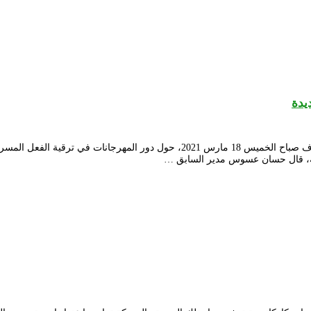
يدة
نشطت ندوة خاصة بالمهرجان الوطني للمسرح المحترف بنادي امحمد بن قطاف صباح الخ
ية، قال حسان عسوس مدير السابق …