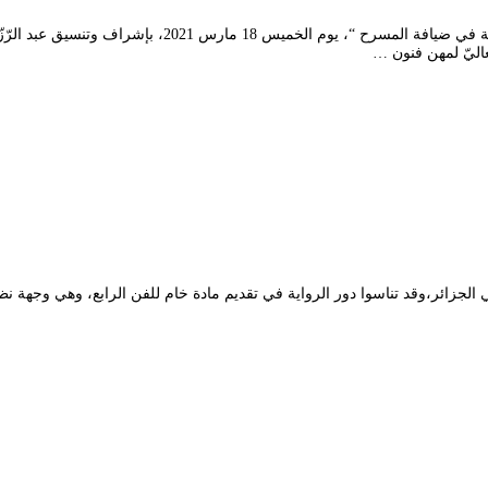
نظّمت محافظة المهرجان الوطنيّ للمسرح المحترف، لقاءً أدبي
عاليّ لمهن فنون …
ائر،وقد تناسوا دور الرواية في تقديم مادة خام للفن الرابع، وهي وجهة نظر 