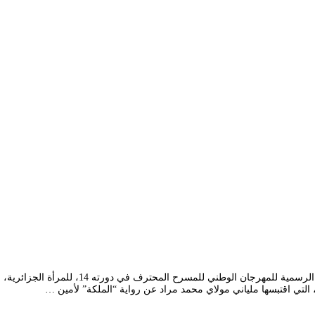
يتناول العمل المسرحي “سكورا” للمخرج علي جبار
تي اقتبسها ملياني مولاي محمد مراد عن رواية “الملكة” لأمين …