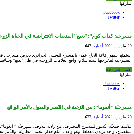
شاركها
Facebook
Twitter
مسرحية كذاب.كوم”:”بعبع” المنصات الافتراضية في الحياة الزوج
20 مارس، 2021
أخبارنا
643
استمتع جمهور قاعة الحاج عمر، بالمسرح الوطني الجزائري بعرض مسرحي قدمته
المسرحية لمخرجتها ليندة سلام، واقع العلاقات الزوجية في ظل “بعبع” وسائط 
أكمل القراءة »
شاركها
Facebook
Twitter
مسرحيّة “أنغوما”: بين الرّغبة في التّغيير والقبول بالأمر الواقع
20 مارس، 2021
أخبارنا
622
شخصين، واحد يرتدي معطفا، وهو واقف أمام جدار، يحمل مطّاريّة، والثّاني ي