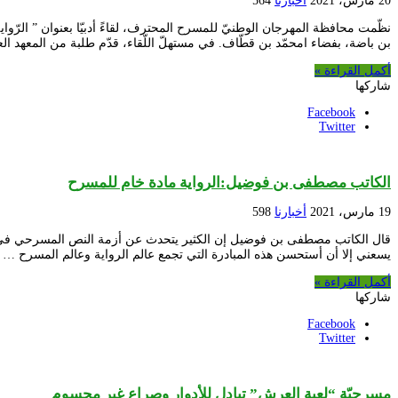
20 مارس، 2021
أخبارنا
564
بن باضة، بفضاء امحمّد بن قطّاف. في مستهلّ اللّقاء، قدّم طلبة من المعهد ال
أكمل القراءة »
شاركها
Facebook
Twitter
الكاتب مصطفى بن فوضيل:الرواية مادة خام للمسرح
19 مارس، 2021
أخبارنا
598
قال الكاتب مصطفى بن فوضيل إن الكثير يتحدث عن أزمة النص المسرحي في الجز
يسعني إلا أن أستحسن هذه المبادرة التي تجمع عالم الرواية وعالم المسرح …
أكمل القراءة »
شاركها
Facebook
Twitter
مسرحيّة “لعبة العرش” تبادل للأدوار وصراع غير محسوم