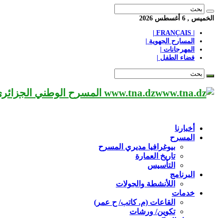
الخميس , 6 أغسطس 2026
| FRANÇAIS |
المسارح الجهوية |
المهرجانات |
فضاء الطفل |
www.tna.dz المسرح الوطني الجزائري مؤسسة ثقافية عريقة تابعة لوزارة الثقافة-الجزائر، يحمل اسم العميد «محي الدين بشطارزي».
أخبارنا
المسرح
بيوغرافيا مديري المسرح
تاريخ العمارة
التأسيس
البرنامج
اللأنشطة والجولات
خدمات
القاعات (م. كاتب/ ح عمر)
تكوين/ ورشات