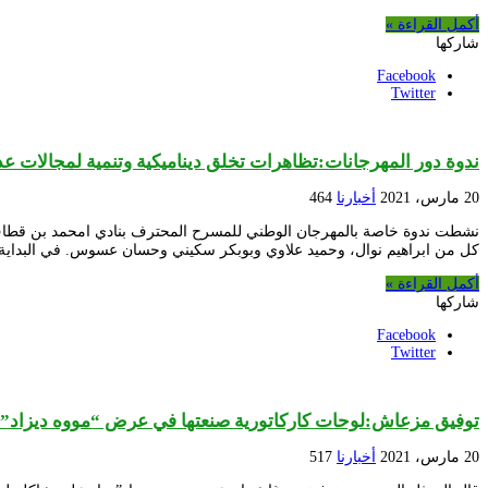
أكمل القراءة »
شاركها
Facebook
Twitter
ندوة دور المهرجانات:تظاهرات تخلق ديناميكية وتنمية لمجالات عد
20 مارس، 2021
أخبارنا
464
كل من ابراهيم نوال، وحميد علاوي وبوبكر سكيني وحسان عسوس. في البدا
أكمل القراءة »
شاركها
Facebook
Twitter
توفيق مزعاش:لوحات كاركاتورية صنعتها في عرض “مووه ديزاد”
20 مارس، 2021
أخبارنا
517