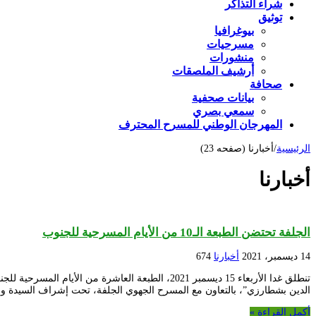
شراء التذاكر
توثيق
بيوغرافيا
مسرحيات
منشورات
أرشيف الملصقات
صحافة
بيانات صحفية
سمعي بصري
المهرجان الوطني للمسرح المحترف
الرئيسية
/
أخبارنا (صفحه 23)
أخبارنا
الجلفة تحتضن الطبعة الـ10 من الأيام المسرحية للجنوب
14 ديسمبر، 2021
أخبارنا
674
الدين بشطارزي”، بالتعاون مع المسرح الجهوي الجلفة، تحت إشراف السيدة وزير
أكمل القراءة »