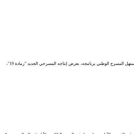
جمهور المسرح الوطني الجزائري “محي الدين بشطارزي”، على موعد مع برنامج متنوّع ستشهده قاعة العروض “مصطفى كاتب” خلال شهر ديسمبر الجاري. يستهل المسرح الوطني برنامجه، بعرض إنتاجه المسرحي الجديد “رمادة 19″،