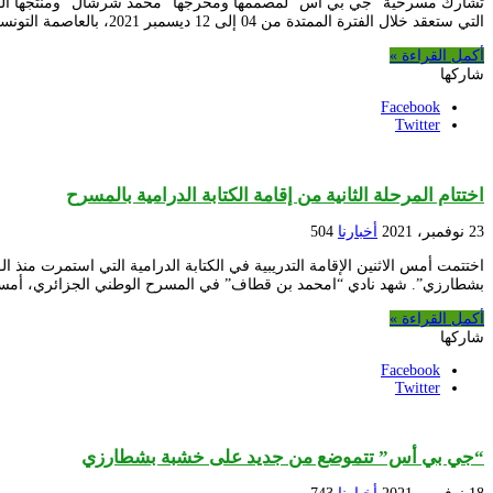
التي ستعقد خلال الفترة الممتدة من 04 إلى 12 ديسمبر 2021، بالعاصمة التونسية. تناقش المسرحية التي قدمها شرشال مؤخرا …
أكمل القراءة »
شاركها
Facebook
Twitter
اختتام المرحلة الثانية من إقامة الكتابة الدرامية بالمسرح
23 نوفمبر، 2021
أخبارنا
504
بشطارزي”. شهد نادي “امحمد بن قطاف” في المسرح الوطني الجزائري، أمسي
أكمل القراءة »
شاركها
Facebook
Twitter
“جي بي أس” تتموضع من جديد على خشبة بشطارزي