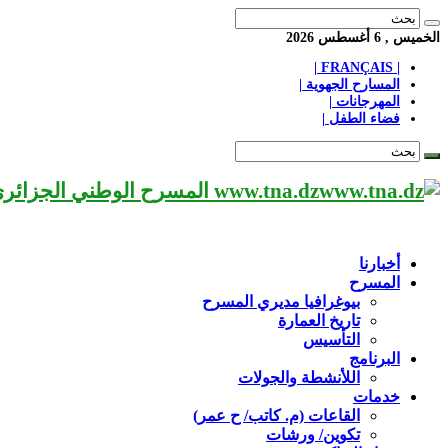
الخميس , 6 أغسطس 2026
| FRANÇAIS |
المسارح الجهوية |
المهرجانات |
فضاء الطفل |
www.tna.dz المسرح الوطني الجزائري مؤسسة ثقافية عريقة تابعة لوزارة الثقافة-الجزائر، يحمل اسم العميد «محي الدين بشطارزي».
أخبارنا
المسرح
بيوغرافيا مديري المسرح
تاريخ العمارة
التأسيس
البرنامج
اللأنشطة والجولات
خدمات
القاعات (م. كاتب/ ح عمر)
تكوين/ ورشات