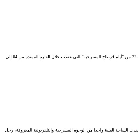
افتكت مسرحية “جي بي أس” لمصممها ومخرجها “محمد شرشال” ومنتجها المسرح الوطني الجزائري “محي الدين بشطارزي”، جائزتين خلال اختتام الدورة الـ22 من “أيام قرطاج المسرحية” التي عقدت خلال الفترة الممتدة من 04 إلى
 الساحة الفنية واحدا من الوجوه المسرحية والتلفزيونية المعروفة، رحل