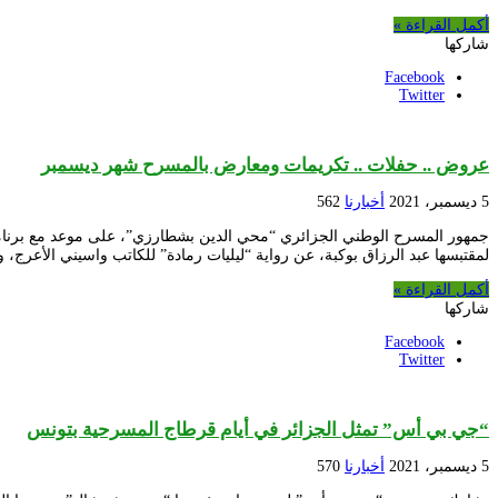
أكمل القراءة »
شاركها
Facebook
Twitter
عروض .. حفلات .. تكريمات ومعارض بالمسرح شهر ديسمبر
5 ديسمبر، 2021
أخبارنا
562
لمقتبسها عبد الرزاق بوكبة، عن رواية “ليليات رمادة” للكاتب واسيني الأعر
أكمل القراءة »
شاركها
Facebook
Twitter
“جي بي أس” تمثل الجزائر في أيام قرطاج المسرحية بتونس
5 ديسمبر، 2021
أخبارنا
570