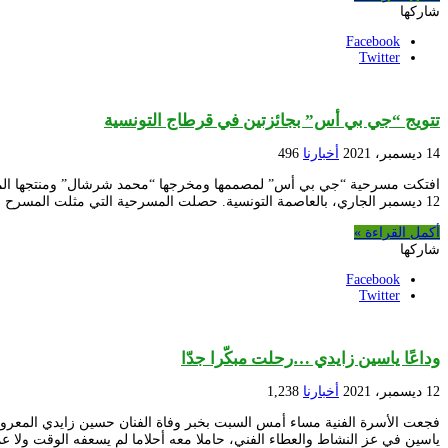
شاركها
Facebook
Twitter
تتويج “جي بي أس” بجائزتين في قرطاج التونسية
14 ديسمبر، 2021
أخبارنا
496
12 ديسمبر الجاري، بالعاصمة التونسية. حصلت المسرحية التي مثلت المسرح الجزائري في هذه المنافسة الفنية، على جائزة …
أكمل القراءة »
شاركها
Facebook
Twitter
وداعًا ياسين زايدي …رحلت مبكّرا جدّا
12 ديسمبر، 2021
أخبارنا
1,238
فجعت الأسرة الفنية مساء أمس السبت بخبر وفاة الفنان حسين زايدي المعرو
ياسين في عز النشاط والعطاء الفني، حاملا معه أحلاما لم يسعفه الوقت ولا 