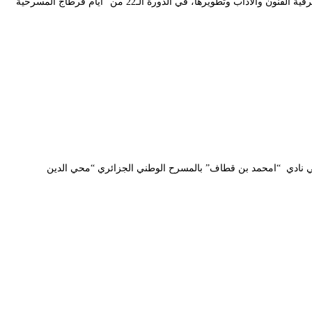
تشارك مسرحية “جي بي أس” لمصممها ومخرجها “محمد شرشال” ومنتجها المسرح الوطني الجزائري “محي الدين بشطارزي”، بدعم من الصندوق الوطني لترقية الفنون والآداب وتطويرها، في الدورة الـ22 من “أيام قرطاج المسرحية”
ادات المشاركة على المتربصين بالإقامة في نادي “امحمد بن قطاف” بالمسرح الوطني الجزائري “محي الدين