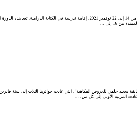
ينظم المسرح الوطني الجزائري “محي الدين بشطارزي”، خلال الفترة الممتدة من 14 إلى 22 نوفمبر
من 16 إلى …
لجزائري اليوم الأربعاء 10 نوفمبر 2021، عن نتائج “مسابقة سعيد حلمي للعروض الفكاهية”، التي عادت جوا
ادت المرتبة الأولى إلى كل من، …