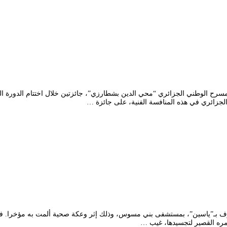
ف بـ”ياسين”، بمستشفى بني مسوس، وذلك إثر وعكة صحية ألمت به مؤخرا. فقدت
عمره القصير لتجسيدها، غيب …