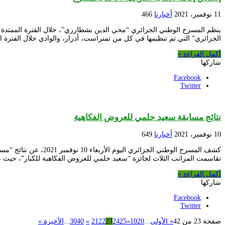
11 نوفمبر، 2021
أخبارنا
466
الجزائري” التي تم تنظيمها في كل من تمنراست، أدرار، والوادي خلال الفترة الممتدة 
أكمل القراءة »
شاركها
Facebook
Twitter
نتائج مسابقة سعيد حلمي للعروض الفكاهية
10 نوفمبر، 2021
أخبارنا
649
كشف المسرح الوطني ا
تقاسمت المراتب الثلاث لجائزة “سعيد حلمي للعروض الفكاهية للكبار”، حيث ع
أكمل القراءة »
شاركها
Facebook
Twitter
صفحة 23 من 42
« الأولى
...
20
10
«
25
24
23
22
21
»
40
30
...
الأخيرة »