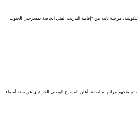
 2021، إقامة تدريبية في الكتابة الدرامية. تعد هذه الدورة التكوينية، مرحلة ثانية من “إقامة التدريب الفني الخاصة بمسرحيي الجنوب
ئزها الثلاث إلى ستة فائزين، تم منحهم مراتبها مناصفة. أعلن المسرح الوطني الجزائري عن ستة أسماء