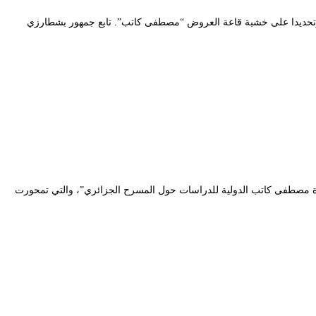
مس الأربعاء 17 نوفمبر 2021، أمام جمهور المسرح الوطني الجزائري وتحديدا على خشبة قاعة العروض “مصطفى كاتب”. تابع جمهور بشطارزي
لإعلان عن النتائج الرسمية للطبعة الثانية من “جائزة مصطفى كاتب الدولية للدراسات حول المسرح الجزائري”، والتي تمحورت