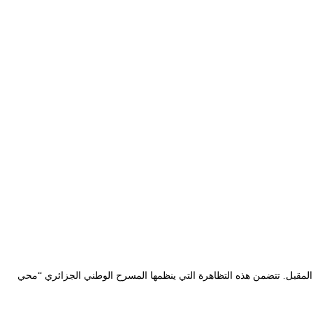
يسمبر 2021، الطبعة العاشرة من الأيام المسرحية للجنوب، التي سيحتضن المسرح الجهوي –الجلفة فعالياتها إلى غاية الأحد 19 ديسمبر المقبل. تتضمن هذه التظاهرة التي ينظمها المسرح الوطني الجزائري “محي