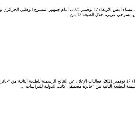
قدم المخرج “محمد شرشال” العرض الأول لمسرحيته المتجددة “جي بي أس”، مساء أ
ي عربي، خلال الطبعة 12 من …
احتضن المسرح الوطني الجزائري “محي الدين بشطارزي”، سهرة أمس الأربعاء 17 نوفمبر 2021، فعاليات ا
مية للطبعة الثانية من “جائزة مصطفى كاتب الدولية للدراسات …