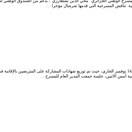
اختتمت أمس الاثنين الإقامة التدريبية في الكتابة الدرامية التي استمرت منذ الـ14 نوفمبر الجاري، حيث تم توزيع شه
ة أمس الاثنين، جلسة جمعت المدير العام للمسرح …