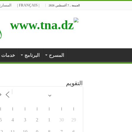
| FRANÇAIS |
المسارح 
الجمعة , 7 أغسطس 2026
المسرح
البرنامج
خدمات
التقويم
ا
ا
ا
ا
ا
ا
ا
5
4
3
2
1
30
29
12
11
10
9
8
7
6