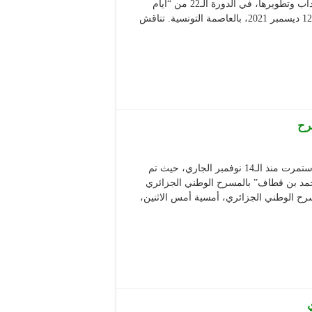
الدين بشطارزي”، بدعم من الصندوق الوطني لترقية الفنون والآداب وتطويرها، في الدورة الـ22 من “أيام
قرطاج المسرحية” التي ستعقد خلال الفترة الممتدة من 04 إلى 12 ديسمبر 2021، بالعاصمة التونسية. تناقش
سرح
اختتمت أمس الاثنين الإقامة التدريبية في الكتابة الدرامية التي استمرت منذ الـ14 نوفمبر الجاري، حيث تم
حمد بن قطاف” بالمسرح الوطني الجزائري
ح الوطني الجزائري، أمسية أمس الاثنين،