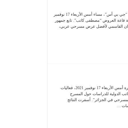
قدم المخرج “محمد شرشال” العرض الأول لمسرحيته المتجددة “جي بي أس”، مساء أمس الأربعاء 17 نوفمبر
شبة قاعة العروض “مصطفى كاتب”. تابع جمهور
طان القاسمي لأفضل عرض مسرحي عربي،
احتضن المسرح الوطني الجزائري “محي الدين بشطارزي”، سهرة أمس الأربعاء 17 نوفمبر 2021، فعاليات
كاتب الدولية للدراسات حول المسرح
مسرحي في الجزائر”. أسفرت النتائج
اسات …