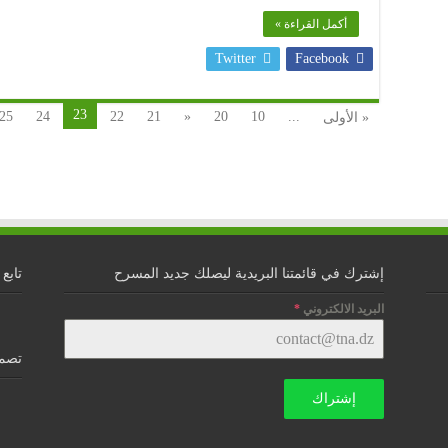
أكمل القراءة »
Twitter
Facebook
23
25
24
22
21
«
20
10
...
« الأولى
إشترك في قائمتنا البريدية ليصلك جديد المسرح
تابع 
البريد الالكتروني
*
تصمي
إشتراك