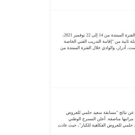
ينظم المسرح الوطني الجزائري “محي الدين بشطارزي”، خلال الفترة الممتدة من 14 إلى 22 نوفمبر 2021،
حلة ثانية من “إقامة التدريب الفني الخاصة
، أدرار، والوادي خلال الفترة الممتدة من
ف المسرح الوطني الجزائري اليوم الأربعاء 10 نوفمبر 2021، عن نتائج “مسابقة سعيد حلمي للعروض
م مراتبها مناصفة. أعلن المسرح الوطني
 حلمي للعروض الفكاهية للكبار”، حيث عادت