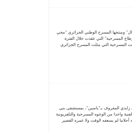
 ومنتجها المسرح الوطني الجزائري “محي
 خلال اختتام الدورة الـ22 من “أيام قرطاج المسرحية” التي عقدت خلال الفترة
تونسية. حصلت المسرحية التي مثلت المسرح الجزائري
 زايدي المعروف بـ”ياسين”، بمستشفى بني
ية واحدا من الوجوه المسرحية والتلفزيونية
أحلاما لم يسعفه الوقت ولا عمره القصير