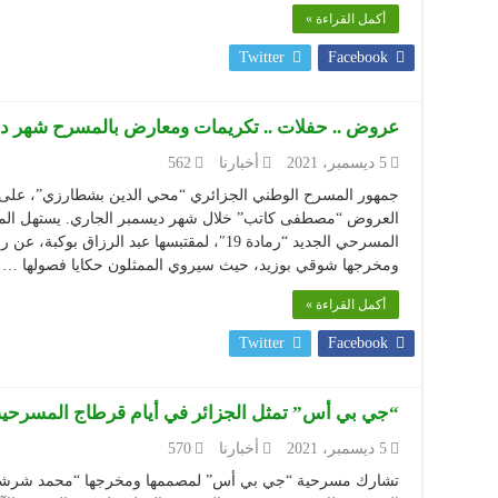
أكمل القراءة »
Twitter
Facebook
عروض .. حفلات .. تكريمات ومعارض بالمسرح شهر د
5 ديسمبر، 2021
أخبارنا
562
جمهور المسرح الوطني الجزائري “محي الدين بشطارزي”، على م
العروض “مصطفى كاتب” خلال شهر ديسمبر الجاري. يستهل المس
المسرحي الجديد “رمادة 19″، لمقتبسها عبد الرزا
ومخرجها شوقي بوزيد، حيث سيروي الممثلون حكايا فصولها …
أكمل القراءة »
Twitter
Facebook
“جي بي أس” تمثل الجزائر في أيام قرطاج المسرحي
5 ديسمبر، 2021
أخبارنا
570
تشارك مسرحية “جي بي أس” لمصممها ومخرجها “محمد شرشال”