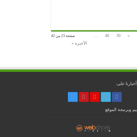
...
40
30
»
صفحة 23 من 42
الأخيرة »
أخبارنا على:
م وبرمجة الموقع