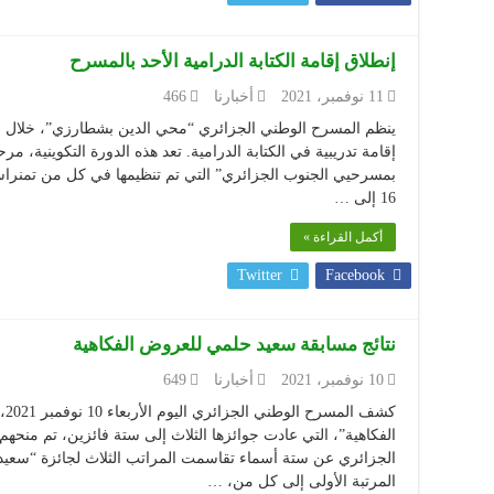
إنطلاق إقامة الكتابة الدرامية الأحد بالمسرح
11 نوفمبر، 2021
أخبارنا
466
إقامة تدريبية في الكتابة الدرامية. تعد هذه الدورة التكوينية، مر
بمسرحيي الجنوب الجزائري” التي تم تنظيمها في كل من تمنراست
16 إلى …
أكمل القراءة »
Twitter
Facebook
نتائج مسابقة سعيد حلمي للعروض الفكاهية
10 نوفمبر، 2021
أخبارنا
649
كش
الفكاهية”، التي عادت جوائزها الثلاث إلى ستة فائزين، تم منحه
الجزائري عن ستة أسماء تقاسمت المراتب الثلاث لجائزة “سعيد
المرتبة الأولى إلى كل من، …