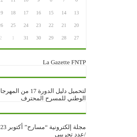
19
18
17
16
15
14
13
26
25
24
23
22
21
20
2
1
31
30
29
28
27
La Gazette FNTP
لتحميل دليل الدورة 17 من المه
الوطني للمسرح المحترف
مجلة إلكترونية “مس
/عدد تجريبي