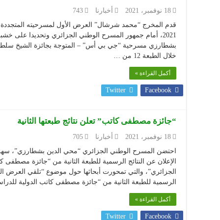
18 نوفمبر، 2021
أخبارنا
743
2021، أمام جمهور المسرح الوطني الجزائري وتحديدا على خ
بشطارزي مسرحية “جي بي أس” – المتوجة بجائزة الشيخ سل
خلال الطبعة 12 من …
أكمل القراءة »
Twitter
Facebook
“جائزة مصطفى كاتب” تعلن نتائج طبعتها الثانية
18 نوفمبر، 2021
أخبارنا
705
الإعلان عن النتائج الرسمية للطبعة الثانية من “جائزة مصطفى 
الجزائري”، والتي تمحورت أبحاثها حول موضوع “تلقي العرض ال
الرسمية للطبعة الثانية من “جائزة مصطفى كاتب الدولية للدر
أكمل القراءة »
Twitter
Facebook