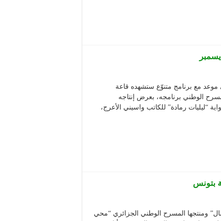
يسمبر
وعد مع برنامج متنوّع ستشهده قاعة
رح الوطني برنامجه، بعرض إنتاجه
ق بوكبة، عن رواية “ليليات رمادة” للكاتب واسيني الأعرج،
ة بتونس
 ومنتجها المسرح الوطني الجزائري “محي