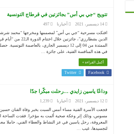
تتويج “جي بي أس” بجائزتين في قرطاج التونسية
14 ديسمبر، 2021
أخبارنا
497
افتكت مسرحية “جي بي أس” لمصممها ومخرجها “محمد شرشال”
الدين بشطارزي”، جائزتين
الممتدة من 04 إلى 12 ديسمبر الجاري، بالعاصمة ال
في هذه المنافسة الفنية، على جائزة …
أكمل القراءة »
Twitter
Facebook
وداعًا ياسين زايدي …رحلت مبكّرا جدّا
12 ديسمبر، 2021
أخبارنا
1,239
فجعت الأسرة الفنية مساء أمس السبت بخبر وفاة الفنان حسين
مسوس، وذلك إثر وعكة صحية ألمت به مؤخرا. فقدت الساحة الفن
المعروفة، رحل ياسين في عز النشاط والعطاء الفني، حاملا معه 
لتجسيدها، غيب …