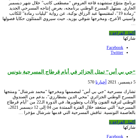
برنامج متنوّع ستشهده قاعة العروض “مصطفى كاتب” خلال شهر ديسمبر
الجاري. يستهل المسرح الوطني برنامجه، بعرض إنتاجه المسرحي الجديد
“رمادة 19″، لمقتبسها عبد الرزاق بوكبة، عن رواية “ليليات رمادة” للكاتب
واسيني الأعرج، ومخرجها شوقي بوزيد، حيث سيروي الممثلون حكايا فصولها
…
أكمل القراءة »
شاركها
Facebook
Twitter
“جي بي أس” تمثل الجزائر في أيام قرطاج المسرحية بتونس
5 ديسمبر، 2021
أخبارنا
570
تشارك مسرحية “جي بي أس” لمصممها ومخرجها “محمد شرشال” ومنتجها
المسرح الوطني الجزائري “محي الدين بشطارزي”، بدعم من الصندوق
الوطني لترقية الفنون والآداب وتطويرها، في الدورة الـ22 من “أيام قرطاج
المسرحية” التي ستعقد خلال الفترة الممتدة من 04 إلى 12 ديسمبر 2021،
بالعاصمة التونسية. تناقش المسرحية التي قدمها شرشال مؤخرا …
أكمل القراءة »
شاركها
Facebook