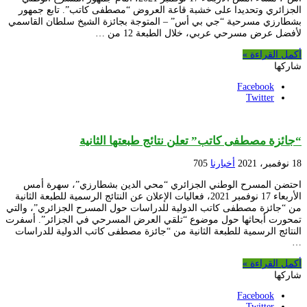
الجزائري وتحديدا على خشبة قاعة العروض “مصطفى كاتب”. تابع جمهور
بشطارزي مسرحية “جي بي أس” – المتوجة بجائزة الشيخ سلطان القاسمي
لأفضل عرض مسرحي عربي، خلال الطبعة 12 من …
أكمل القراءة »
شاركها
Facebook
Twitter
“جائزة مصطفى كاتب” تعلن نتائج طبعتها الثانية
18 نوفمبر، 2021
أخبارنا
705
احتضن المسرح الوطني الجزائري “محي الدين بشطارزي”، سهرة أمس
الأربعاء 17 نوفمبر 2021، فعاليات الإعلان عن النتائج الرسمية للطبعة الثانية
من “جائزة مصطفى كاتب الدولية للدراسات حول المسرح الجزائري”، والتي
تمحورت أبحاثها حول موضوع “تلقي العرض المسرحي في الجزائر”. أسفرت
النتائج الرسمية للطبعة الثانية من “جائزة مصطفى كاتب الدولية للدراسات
…
أكمل القراءة »
شاركها
Facebook
Twitter