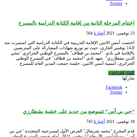
Twitter
اختتام المرحلة الثانية من إقامة الكتابة الدرامية بالمسرح
23 نوفمبر، 2021
أخبارنا
504
اختتمت أمس الاثنين الإقامة التدريبية في الكتابة الدرامية التي استمرت منذ
الـ14 نوفمبر الجاري، حيث تم توزيع شهادات المشاركة على المتربصين
بالإقامة في نادي “امحمد بن قطاف” بالمسرح الوطني الجزائري “محي
الدين بشطارزي”. شهد نادي “امحمد بن قطاف” في المسرح الوطني
الجزائري، أمسية أمس الاثنين، جلسة جمعت المدير العام للمسرح …
أكمل القراءة »
شاركها
Facebook
Twitter
“جي بي أس” تتموضع من جديد على خشبة بشطارزي
18 نوفمبر، 2021
أخبارنا
743
قدم المخرج “محمد شرشال” العرض الأول لمسرحيته المتجددة “جي بي
أس”، مساء أمس الأربعاء 17 نوفمبر 2021، أمام جمهور المسرح الوطني