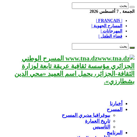
الجمعة , 7 أغسطس 2026
| FRANÇAIS |
المسارح الجهوية |
المهرجانات |
فضاء الطفل |
www.tna.dz المسرح الوطني
الجزائري مؤسسة ثقافية عريقة تابعة لوزارة
الثقافة-الجزائر، يحمل اسم العميد «محي الدين
بشطارزي».
أخبارنا
المسرح
بيوغرافيا مديري المسرح
تاريخ العمارة
التأسيس
البرنامج