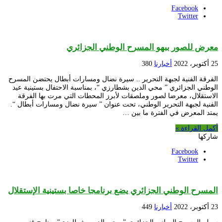
Facebook
Twitter
معرض للصور ببهو المسرح الوطني الجزائري
25 أكتوبر، 2022
أخبارنا
380
الفرقة الفنية لجبهة التحرير .. سيرة نضال ومسارات أبطال يحتضن المسرح
الوطني الجزائري ” محي الدين بشطارزي “، بمناسبة الاحتفال بستينية عيد
الاستقلال، معرضا لصور وملصقات لأبرز المحطات التي مرت بها الفرقة
الفنية لجبهة التحرير الوطني، تحت عنوان ” سيرة نضال ومسارات أبطال “.
يمتد المعرض في الفترة ما بين …
أكمل القراءة »
شاركها
Facebook
Twitter
المسرح الوطني الجزائري يضع برنامجا خاصا بستينية الإستقلال
23 أكتوبر، 2022
أخبارنا
449