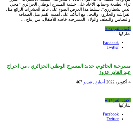
ثراء الطبيعة وجمالها الأخاذ على خشبة المسرح الوطني الجزائري “محي
الدين بشطارزي”. يسلط هذا العرض الضوء على عالم الحشرات الرائع مثل
الفراشة والحلزون والنحل مع التأكيد على أهمية القيم مثل الصداقة
والتضامن واللطف والولاء. المسرحية خاصة للأطفال، من إنتاج …
أكمل القراءة »
شاركها
Facebook
Twitter
مسرحية الجاثوم، جديد المسرح الوطني الجزائري ، من اخراج
عبد القادر عزوز
4 أكتوبر، 2022
أخبارنا
,
فيديو
467
أكمل القراءة »
شاركها
Facebook
Twitter