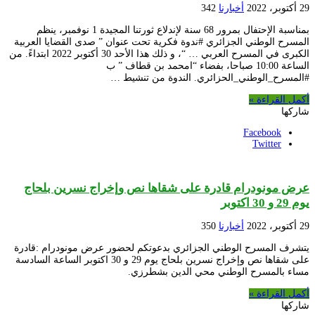
29 أكتوبر، 2022
أخبارنا
342
بمناسبة الإحتفال بمرور 68 سنة لإندلاع ثورتنا المجيدة 1 نوفمبر، ينظم
المسرح الوطني الجزائري #ندوة فكرية تحت عنوان ” صدى القضايا العربية
الكبرى في المسرح العربي … “، و ذلك هذا الأحد 30 أكتوبر 2022 ابتداءً. من
الساعة 10:00 صباحا، بفضاء “امحمد بن قطاف ” ب
#المسرح_الوطني_الحزائري. الندوة من تنشيط …
أكمل القراءة »
شاركها
Facebook
Twitter
عرض مونودرام قادرة على شقاها نص وإخراج نسرين بلحاج
يوم 29 و 30 اكتوبر
29 أكتوبر، 2022
أخبارنا
350
يتشرف المسرح الوطني الجزائري بدعوتكم لحضور عرض مونودرام :قادرة
على شقاها نص وإخراج نسرين بلحاج يوم 29 و 30 اكتوبر الساعة السادسة
مساء بالمسرح الوطني محي الدين بشطرزي.
أكمل القراءة »
شاركها