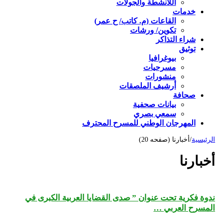
اللأنشطة والجولات
خدمات
القاعات (م. كاتب/ ح عمر)
تكوين/ ورشات
شراء التذاكر
توثيق
بيوغرافيا
مسرحيات
منشورات
أرشيف الملصقات
صحافة
بيانات صحفية
سمعي بصري
المهرجان الوطني للمسرح المحترف
الرئيسية
/
أخبارنا (صفحه 20)
أخبارنا
ندوة فكرية تحت عنوان ” صدى القضايا العربية الكبرى في
المسرح العربي …