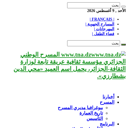
الأحد , 9 أغسطس 2026
| FRANÇAIS |
المسارح الجهوية |
المهرجانات |
فضاء الطفل |
www.tna.dz المسرح الوطني
الجزائري مؤسسة ثقافية عريقة تابعة لوزارة
الثقافة-الجزائر، يحمل اسم العميد «محي الدين
بشطارزي».
أخبارنا
المسرح
بيوغرافيا مديري المسرح
تاريخ العمارة
التأسيس
البرنامج