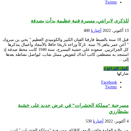
Twitter
للذكرى لابرانتي، مسيرة فنية عظيمة بدأت بصدفة
13 أكتوبر، 2022
أخبارنا
400
قبل 18 سنة بالضبط فارقنا الفنان الكبير والكوميدي العظيم ” يحي بن مبروك
” أعن عمر يناهز 76 سنة. تاركاً وراءه تاريخا حافلا بالأمجاد وأعمال يتذكرها
كل الجزائريين. صعوده على خشبة المسرح، سنة 1940 كانت محظ صدفة إذ
استنجد به مصطفى كاتب آنذاك لتعويض ممثل شاب، ليواصل نشاطه بعدها
إلى …
أكمل القراءة »
شاركها
Facebook
Twitter
مسرحية “مملكة الحشرات” في عرض جديد على خشبة
بشطارزي
4 أكتوبر، 2022
أخبارنا
530
من ولاية العلمة جاءت اليوم، الثلاثاء، مسرحية “مملكة الحشرات ” لتبرز