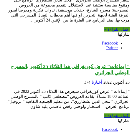
سطر المسرح الوطني الجزائري ” محي الدين بشطارزي” برنامج غني
ومتنوع بمناسبة ستينية عيد الاستقلال. بتقديم مجموعة من العروض
المسرحية: مسرح الشارع، حفلات موسيقية، ندوات فكرية ومعرضا لصور
الفرقة الفنية لجبهة التحرير، او فيها أهم محطات النضال المسرحي التي
مرت بها. يمتد البرنامج في الفترة ما بين الإثنين 24 أكتوبر …
أكمل القراءة »
شاركها
Facebook
Twitter
” إيماءات” عرض كوريغرافي هذا الثلاثاء 25 أكتوبر بالمسرح
الوطني الجزائري
23 أكتوبر، 2022
أخبارنا
374
” إيماءات ” عرض كوريغرافي سيعرض هذا الثلاثاء 25 أكتوبر 2022 في
الساعة 18:00 مساءً، بقاعة العروض “مصطفى كاتب ” بالمسرح الوطني
الجزائري ” محي الدين بشطارزي”، من تنظيم الجمعية الثقافية ” بروفيل”.
برنامج العرض: – استخبار ولوحتي رقص عاصمي يليه شاوي
أكمل القراءة »
شاركها
Facebook