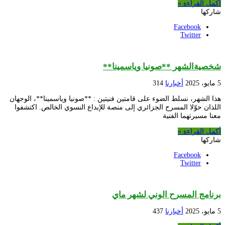
أكمل القراءة »
شاركها
Facebook
Twitter
شخصيةالشهر **صونيا وياسمينا**
5 مايو، 2025
أخبارنا
314
هذا الشهر، نسلط الضوء على قامتين فنيتين : **صونيا وياسمينا**، الوجهان
اللذان حوّلا المسرح الجزائري إلى منصة للإبداع النسوي الخالص. اكتشفوا
معنا مسيرتهما الفنية
أكمل القراءة »
شاركها
Facebook
Twitter
برنامج المسرح الوني لشهر ماي
5 مايو، 2025
أخبارنا
437