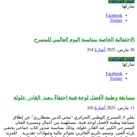
أكمل القراءة »
شاركها
Facebook
Twitter
الاحتفالية الخاصة بمناسبة اليوم العالمي للمسرح
26 مارس، 2025
أخبارنا
314
أكمل القراءة »
شاركها
Facebook
Twitter
مسابقة وطنية لأفضل لوحة فنية احتفاءً بـعبد_القادر_علولة
11 مارس، 2025
أخبارنا
316
يعلن #_المسرح_الوطني_الجزائري “محي الدين بشطارزي” عن إطلاق
مسابقة وطنية لأفضل لوحة فنية، مستلهمة من أعمال ومسيرة الفنان
المسرحي الكبير عبد القادر علولة، وذلك بمناسبة صدور كتاب جماعي يحتفي
بإرثه الفني. وسيتم تكريم الفائزين بجوائز مالية وشهادات تقديرية… للمزيد