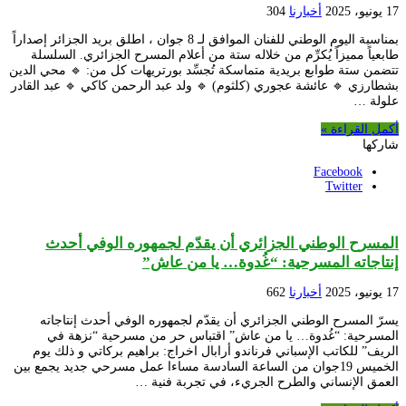
17 يونيو، 2025
أخبارنا
304
بمناسبة اليوم الوطني للفنان الموافق لـ 8 جوان ، اطلق بريد الجزائر إصداراً
طابعياً مميزاً يُكرِّم من خلاله ستة من أعلام المسرح الجزائري. السلسلة
تتضمن ستة طوابع بريدية متماسكة تُجسِّد بورتريهات كل من: 🔹 محي الدين
بشطارزي 🔹 عائشة عجوري (كلثوم) 🔹 ولد عبد الرحمن كاكي 🔹 عبد القادر
علولة …
أكمل القراءة »
شاركها
Facebook
Twitter
المسرح الوطني الجزائري أن يقدّم لجمهوره الوفي أحدث
إنتاجاته المسرحية: “غُدوة… يا من عاش”
17 يونيو، 2025
أخبارنا
662
يسرّ المسرح الوطني الجزائري أن يقدّم لجمهوره الوفي أحدث إنتاجاته
المسرحية: “غُدوة… يا من عاش” اقتباس حر من مسرحية “نزهة في
الريف” للكاتب الإسباني فرناندو أرابال اخراج: براهيم بركاتي و ذلك يوم
الخميس 19جوان من الساعة السادسة مساءا عمل مسرحي جديد يجمع بين
العمق الإنساني والطرح الجريء، في تجربة فنية …