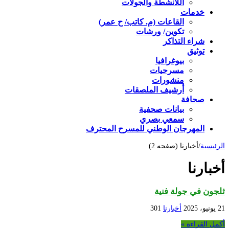
اللأنشطة والجولات
خدمات
القاعات (م. كاتب/ ح عمر)
تكوين/ ورشات
شراء التذاكر
توثيق
بيوغرافيا
مسرحيات
منشورات
أرشيف الملصقات
صحافة
بيانات صحفية
سمعي بصري
المهرجان الوطني للمسرح المحترف
الرئيسية
/
أخبارنا (صفحه 2)
أخبارنا
ثلجون في جولة فنية
21 يونيو، 2025
أخبارنا
301
أكمل القراءة »