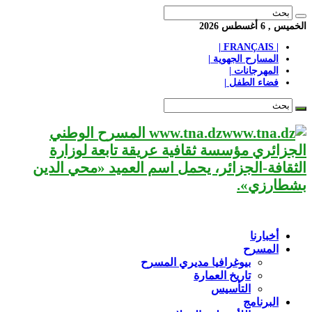
الخميس , 6 أغسطس 2026
| FRANÇAIS |
المسارح الجهوية |
المهرجانات |
فضاء الطفل |
www.tna.dz المسرح الوطني
الجزائري مؤسسة ثقافية عريقة تابعة لوزارة
الثقافة-الجزائر، يحمل اسم العميد «محي الدين
بشطارزي».
أخبارنا
المسرح
بيوغرافيا مديري المسرح
تاريخ العمارة
التأسيس
البرنامج