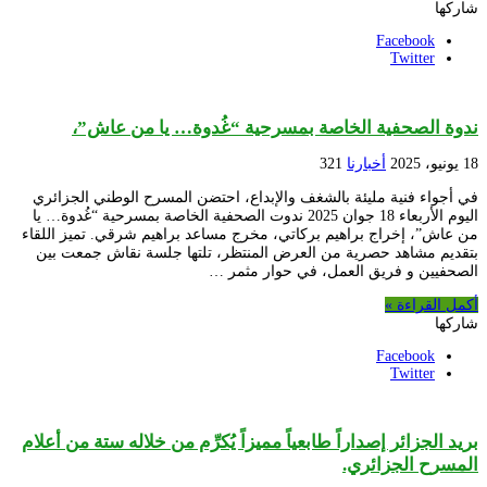
شاركها
Facebook
Twitter
ندوة الصحفية الخاصة بمسرحية “غُدوة… يا من عاش”،
18 يونيو، 2025
أخبارنا
321
في أجواء فنية مليئة بالشغف والإبداع، احتضن المسرح الوطني الجزائري
اليوم الأربعاء 18 جوان 2025 ندوت الصحفية الخاصة بمسرحية “غُدوة… يا
من عاش”، إخراج براهيم بركاتي، مخرج مساعد براهيم شرقي. تميز اللقاء
بتقديم مشاهد حصرية من العرض المنتظر، تلتها جلسة نقاش جمعت بين
الصحفيين و فريق العمل، في حوار مثمر …
أكمل القراءة »
شاركها
Facebook
Twitter
بريد الجزائر إصداراً طابعياً مميزاً يُكرِّم من خلاله ستة من أعلام
المسرح الجزائري.