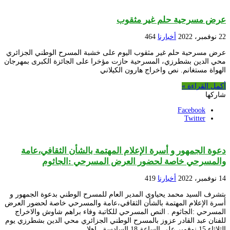
عرض مسرحية حلم غير مثقوب
22 نوفمبر، 2022
أخبارنا
464
عرض مسرحية حلم غير مثقوب اليوم على خشبة المسرح الوطني الجزائري
محي الدين بشطرزي، المسرحية حازت مؤخرا على الجائزة الكبرى بمهرجان
الهواة مستغانم. نص واخراج هارون الكيلاني
أكمل القراءة »
شاركها
Facebook
Twitter
دعوة الجمهور و أسرة الإعلام المهتمة بالشأن الثقافي،عامة
والمسرحي خاصة لحضور العرض المسرحي :الجاثوم
14 نوفمبر، 2022
أخبارنا
419
يتشرف السيد محمد يحياوي المدير العام للمسرح الوطني بدعوة الجمهور و
أسرة الإعلام المهتمة بالشأن الثقافي،عامة والمسرحي خاصة لحضور العرض
المسرحي :الجاثوم . النص المسرحي للكاتبة وفاء براهم شاوش والاخراج
للفنان عبد القادر عزوز بالمسرح الوطني الجزائري محي الدين بشطرزي يوم
الثلاثاء 15 نوفمبر على الساعة 18 السادسة . اهلا …