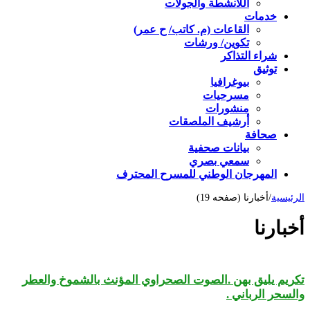
اللأنشطة والجولات
خدمات
القاعات (م. كاتب/ ح عمر)
تكوين/ ورشات
شراء التذاكر
توثيق
بيوغرافيا
مسرحيات
منشورات
أرشيف الملصقات
صحافة
بيانات صحفية
سمعي بصري
المهرجان الوطني للمسرح المحترف
الرئيسية
/
أخبارنا (صفحه 19)
أخبارنا
تكريم يليق بهن .الصوت الصحراوي المؤنث بالشموخ والعطر
والسحر الرباني .