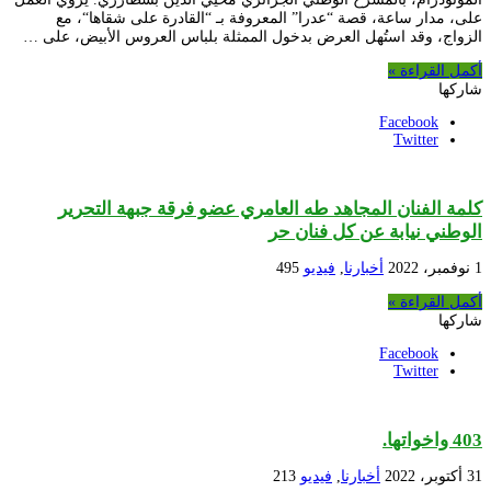
على، مدار ساعة، قصة “عدرا” المعروفة بـ “القادرة على شقاها“، مع
الزواج، وقد استُهل العرض بدخول الممثلة بلباس العروس الأبيض، على …
أكمل القراءة »
شاركها
Facebook
Twitter
كلمة الفنان المجاهد طه العامري عضو فرقة جبهة التحرير
الوطني نيابة عن كل فنان حر
1 نوفمبر، 2022
أخبارنا
,
فيديو
495
أكمل القراءة »
شاركها
Facebook
Twitter
403 واخواتها.
31 أكتوبر، 2022
أخبارنا
,
فيديو
213