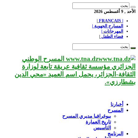
الأحد , 9 أغسطس 2026
| FRANÇAIS |
المسارح الجهوية |
المهرجانات |
فضاء الطفل |
www.tna.dz المسرح الوطني
الجزائري مؤسسة ثقافية عريقة تابعة لوزارة
الثقافة-الجزائر، يحمل اسم العميد «محي الدين
بشطارزي».
أخبارنا
المسرح
بيوغرافيا مديري المسرح
تاريخ العمارة
التأسيس
البرنامج