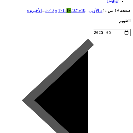
Twitter
صفحة 19 من 42
« الأولى
...
10
«
21
20
19
18
17
»
40
30
...
الأخيرة »
التقويم