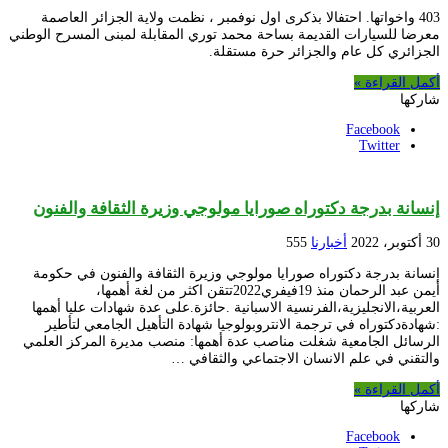
403 واخواتها. احتفالا بذكرى اول نوفمبر ، نظمت ولاية الجزائر العاصمة
معرضا للسيارات القديمة بساحة محمد توري المقابلة لمبنى المسرح الوطني
الجزائري كل عام والجزائر حرة مستقلة.
أكمل القراءة »
شاركها
Facebook
Twitter
إنسانة بدرجة دكتوراه صورايا مولوجي وزيرة الثقافة والفنون
30 أكتوبر، 2022
أخبارنا
555
إنسانة بدرجة دكتوراه صورايا مولوجي وزيرة الثقافة والفنون في حكومة
أيمن عبد الرحمان منذ 19فيفري2022تتقن اكثر من لغة أهمها،
العربية،الانجليزية،الفرنسية الاسبانية .حائزة.على عدة شهادات عليا أهمها
:شهادةدكتوراه في ترجمة الانتروبولوجيا شهادة التأهيل الجامعي لتأطير
الرسائل الجامعية شغلت مناصب عدة أهمها: منصب مديرة المركز العلمي
والتقني في علم الانسان الاجتماعي والثقافي …
أكمل القراءة »
شاركها
Facebook