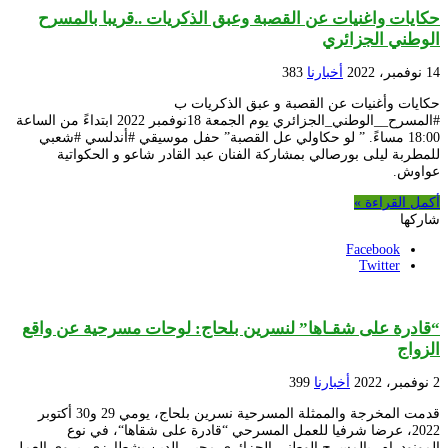
حكايات واغنيات عن القصبة وعبق الذكريات ..قريبا بالمسرح
الوطني الجزائري
14 نوفمبر، 2022
أخبارنا
383
حكايات وأغنيات عن القصبة و عبق الذكريات ب
#المسرح__الوطني_الجزائري يوم الجمعة 18نوفمبر 2022 ابتداءً من الساعة
18:00 مساءً. ” لو حكاولي عل القصبة” حفل موسيقي #أندلسي #شعبي
للمطربة ليلى بورصالي بمشاركة الفنان عبد القادر شاعو و الحكواتية
عواوش.
أكمل القراءة »
شاركها
Facebook
Twitter
“قادرة على شقـاها” لنسرين بلحاج: لوحات مسرحية عن واقع
الزواج
2 نوفمبر، 2022
أخبارنا
399
قدمت المخرجة والممثلة المسرحية نسرين بلحاج، يومي 29 و30 أكتوبر
2022، عرضا شرفيا للعمل المسرحي “قادرة على شقاها“، في نوع
المونودرام، بالمسرح الوطني الجزائري محيي الدين بشطارزي. يروي العمل