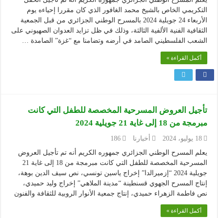
التكريمي الخاص بالشيخ محمد الغافور الذي كان مقررا إحياءه يوم
الأربعاء 24 جويلية 2024 بالمسرح الوطني الجزائري من قبل الجمعية
الثقافية الفنية الألفية الثالثة، وذلك في ظل تزايد العدوان الصهيوني على
الشعب الفلسطيني الصامد في أرضه وتضامنا مع “غزة” الصامدة …
أكمل القراءة »
تأجيل العروض المسرحية المخصصة للطفل التي كانت
مبرمجة من 18 إلى غاية 21 جويلية 2024
18 يوليو، 2024
أخبارنا
186
يعلم المسرح الوطني الجزائري جمهوره الكريم أنه تم تأجيل العروض
المسرحية المخصصة للطفل التي كانت مبرمجة من 18 إلى غاية 21
جويلية 2024 “إزميرالدا” إخراج ياسين تونسي، نص سيف الدين بوهة،
إنتاج المسرح الجهوي قسنطينة “مدينة الملاهي” إخراج وليد حميدي،
نص فاطمة الزهراء حميدي، إنتاج جمعية الأنوار الروبية للثقافة والفنون
أكمل القراءة »