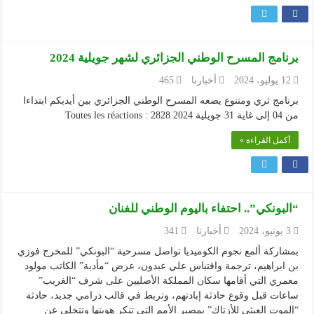
برنامج المسرح الوطني الجزائري لشهر جويلية 2024
12 يوليو، 2024
أخبارنا
465
برنامج ثري ومتنوع يضعه المسرح الوطني الجزائري بين أيديكم ابتداءا
من 04 إلى غاية 31 جويلية 2024 Toutes les réactions : 2828
أكمل القراءة »
“البونكي”.. احتفاء باليوم الوطني للفنان
3 يونيو، 2024
أخبارنا
341
بمشاركة ألمع نجوم الكوميديا تواصل مسرحية “البونكي” للمخرج فوزي
بن ابراهيم، ترجمة واقتباس علي عبدون، عرض “مأدبة” الكاتب مولود
معمري التي أقامها سكان المملكة الأصليين على شرف “الغريب”
ساعات قبل وقوع حادثة إبادتهم، وتربط في قالب درامي جديد، حادثة
“الموت العبثي للأزتاك” بمصير الأمم التي تنكر هويتها وتتخلى عن