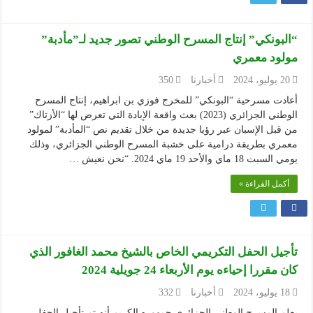
“البونكي” إنتاج المسرح الوطني تصور جديد لـ”مأدبة”
مولود معمري
20 يوليو، 2024
أخبارنا
350
أعادت مسرحية “البونكي” للمخرج فوزي بن ابراهيم، إنتاج المسرح
الوطني الجزائري (2023) بعث واقعة الإبادة التي تعرض لها “الأزتاك”
من قبل الإسبان عبر رؤيا جديدة من خلال تقديم نص “المأدبة” لمولود
معمري بطريقة درامية على خشبة المسرح الوطني الجزائري، وذلك
يومي السبت 18 ماي والأحد 19 ماي 2024. “نحن نعيش …
أكمل القراءة »
تأجيل الحفل التكريمي الخاص بالشيخ محمد الغافور الذي
كان مقررا إحياءه يوم الأربعاء 24 جويلية 2024
18 يوليو، 2024
أخبارنا
332
يعلم المسرح الوطني الجزائري جمهوره الكريم أنه تم تأجيل الحفل