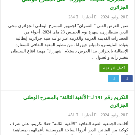
الجزائري
20 يوليو، 2024
أخبارنا
284
صور العرض الفني ” القمران” لجمهور المسرح الوطني الجزائري محي
الدين بشطارزي، سهرة يوم الخميس 23 ماي 2024، أجواء من
الحضارات القديمة العربية والغربية عبر توأمة فنية جزائرية إيطالية
بقيادة المايسترو داميانو جيورانا، من تنظيم المعهد الثقافي للسفارة
الإيطالية بالجزائر. يبدا العرض باستلام “شهرزاد” مهمة اقناع السلطان
بتغيير رأيه والعدول …
أكمل القراءة »
التكريم رقم 191 لـ”الألفية الثالثة” بالمسرح الوطني
الجزائري
20 يوليو، 2024
أخبارنا
451
أقامت الجمعية الفنية الثقافية “الألفية الثالثة” حفلا تكريميا على شرف
كوكبة من الفنانين الذين أثروا الساحة الموسيقية بأعمالهم، بمساهمة