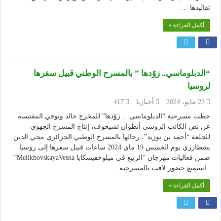
تقاليدها …
أكمل القراءة »
“الدبلوماسي.. زوّدها ” بالمسرح الوطني قبيل سفرها
لروسيا
23 مايو، 2024
أخبارنا
417
حطت مسرحية “الدبلوماسي… زوّدها” للمخرج خالد ونوقي المقتبسة
عن نص الكاتب الروسي أنطوان تشيخوف، إنتاج المسرح الجهوي
للجلفة “أحمد بن بوزيد”، رحالها بالمسرح الوطني الجزائري محي الدين
بشطارزي يوم الخميس 19 ماي 2024 ساعات قبيل سفرها إلى روسيا
ضمن فعاليات مهرجان “الربيع في ميلوخفيسكايا MelikhovskayaVesna”
استمتع حضور لافت بالمسرحية …
أكمل القراءة »