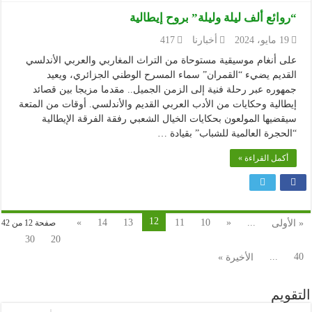
“روائع ألف ليلة وليلة” بروح إيطالية
19 مايو، 2024
أخبارنا
417
على أنغام موسيقية مستوحاة من التراث المغاربي والعربي الأندلسي
القديم يضيء “القمران” سماء المسرح الوطني الجزائري، ويعيد
جمهوره عبر رحلة فنية إلى الزمن الجميل.. مقدما مزيجا بين قصائد
إيطالية وحكايات من الأدب العربي القديم والأندلسي. أوقات من المتعة
سيقضيها المولعون بحكايات الخيال الشعبي رفقة الفرقة الإيطالية
“الحجرة العالمية للشباب” بقيادة …
أكمل القراءة »
12
»
14
13
11
10
«
...
« الأولى
صفحة 12 من 42
30
20
...
40
الأخيرة »
التقويم