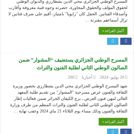
المسرح الوطني الجزائري محي الدين بشطارزي والديوان الوطني
لحقوق المؤلف والحقوق المجاورة، حضرته وجوه فنية معروفة وأقارب
وأصدقاء الفنانين. الحفل كان “رايويا” بامتياز، أقيم على شرف فنانين لا
تزال أسماءهم مقترنة …
أكمل القراءة »
المسرح الوطني الجزائري يستضيف “المشوار” ضمن
الصالون الوطني الثاني لطلبة الفنون والتراث
20 يوليو، 2024
أخبارنا
200
شهد المسرح الوطني الجزائري محي الدين بشطارزي بحضور وزيرة
الثقافة والفنون عرض مسرحية “المشوار” من تقديم طلبة المعهد
العالي لمهن فنون العرض ـ برج الكيفان الجزائر ضمن فعاليات إطار
الصالون الوطني الثاني لطلبة الفنون والتراث المنظم من طرف وزارة
الثقافة والفنون وذلك مساء يوم الثلاثاء 21 ماي 2024 وعقب نهاية …
أكمل القراءة »