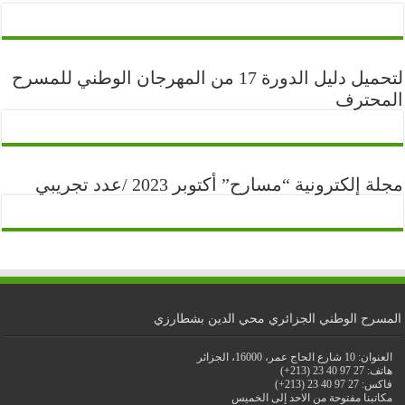
لتحميل دليل الدورة 17 من المهرجان الوطني للمسرح
المحترف
مجلة إلكترونية “مسارح” أكتوبر 2023 /عدد تجريبي
المسرح الوطني الجزائري محي الدين بشطارزي
العنوان: 10 شارع الحاج عمر، 16000، الجزائر
هاتف: 27 97 40 23 (213+)
فاكس: 27 97 40 23 (213+)
مكاتبنا مفتوحة من الاحد إلى الخميس