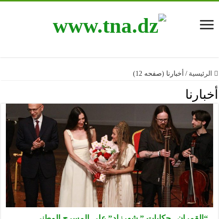
الرئيسية
/
أخبارنا (صفحه 12)
أخبارنا
“القمران.. حكايات ” شهرزاد” على المسرح الوطني