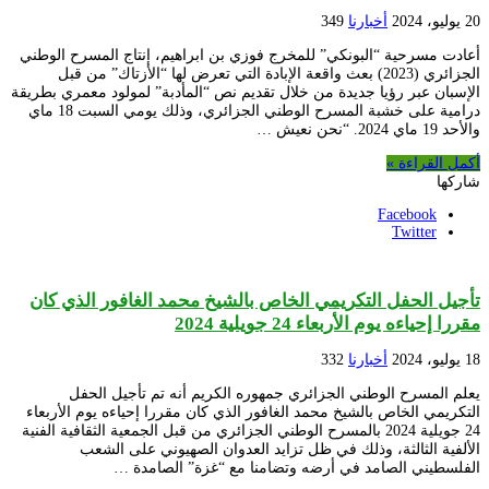
20 يوليو، 2024
أخبارنا
349
أعادت مسرحية “البونكي” للمخرج فوزي بن ابراهيم، إنتاج المسرح الوطني
الجزائري (2023) بعث واقعة الإبادة التي تعرض لها “الأزتاك” من قبل
الإسبان عبر رؤيا جديدة من خلال تقديم نص “المأدبة” لمولود معمري بطريقة
درامية على خشبة المسرح الوطني الجزائري، وذلك يومي السبت 18 ماي
والأحد 19 ماي 2024. “نحن نعيش …
أكمل القراءة »
شاركها
Facebook
Twitter
تأجيل الحفل التكريمي الخاص بالشيخ محمد الغافور الذي كان
مقررا إحياءه يوم الأربعاء 24 جويلية 2024
18 يوليو، 2024
أخبارنا
332
يعلم المسرح الوطني الجزائري جمهوره الكريم أنه تم تأجيل الحفل
التكريمي الخاص بالشيخ محمد الغافور الذي كان مقررا إحياءه يوم الأربعاء
24 جويلية 2024 بالمسرح الوطني الجزائري من قبل الجمعية الثقافية الفنية
الألفية الثالثة، وذلك في ظل تزايد العدوان الصهيوني على الشعب
الفلسطيني الصامد في أرضه وتضامنا مع “غزة” الصامدة …