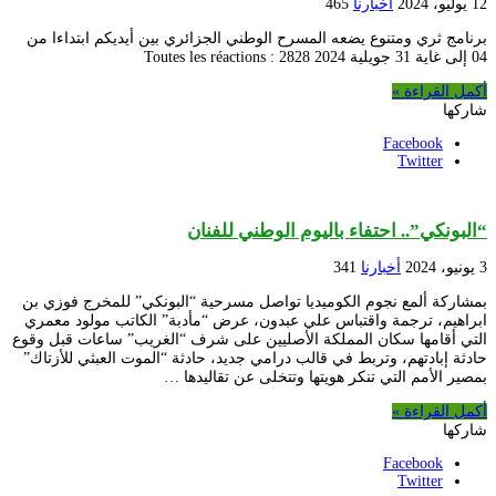
12 يوليو، 2024
أخبارنا
465
برنامج ثري ومتنوع يضعه المسرح الوطني الجزائري بين أيديكم ابتداءا من
04 إلى غاية 31 جويلية 2024 Toutes les réactions : 2828
أكمل القراءة »
شاركها
Facebook
Twitter
“البونكي”.. احتفاء باليوم الوطني للفنان
3 يونيو، 2024
أخبارنا
341
بمشاركة ألمع نجوم الكوميديا تواصل مسرحية “البونكي” للمخرج فوزي بن
ابراهيم، ترجمة واقتباس علي عبدون، عرض “مأدبة” الكاتب مولود معمري
التي أقامها سكان المملكة الأصليين على شرف “الغريب” ساعات قبل وقوع
حادثة إبادتهم، وتربط في قالب درامي جديد، حادثة “الموت العبثي للأزتاك”
بمصير الأمم التي تنكر هويتها وتتخلى عن تقاليدها …
أكمل القراءة »
شاركها
Facebook
Twitter