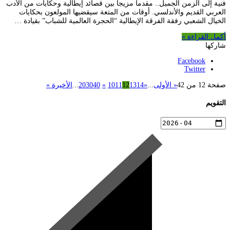
فنية إلى الزمن الجميل.. مقدما مزيجا بين قصائد إيطالية وحكايات من الأدب
العربي القديم والأندلسي. أوقات من المتعة سيقضيها المولعون بحكايات
الخيال الشعبي رفقة الفرقة الإيطالية “الحجرة العالمية للشباب” بقيادة …
أكمل القراءة »
شاركها
Facebook
Twitter
صفحة 12 من 42
« الأولى
...
«
14
13
12
11
10
»
40
30
20
...
الأخيرة »
التقويم