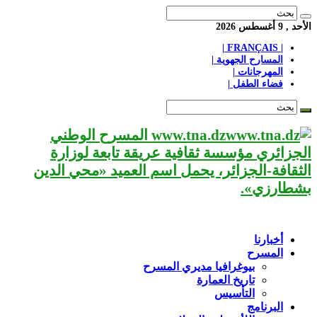
الأحد , 9 أغسطس 2026
| FRANÇAIS |
المسارح الجهوية |
المهرجانات |
فضاء الطفل |
www.tna.dz المسرح الوطني
الجزائري مؤسسة ثقافية عريقة تابعة لوزارة
الثقافة-الجزائر، يحمل اسم العميد «محي الدين
بشطارزي».
أخبارنا
المسرح
بيوغرافيا مديري المسرح
تاريخ العمارة
التأسيس
البرنامج