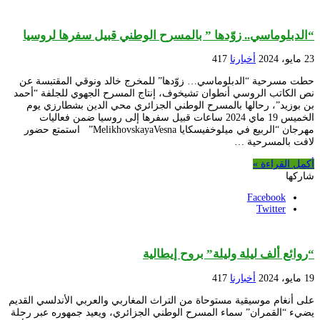
“الدبلوماسي.. زوّدها ” بالمسرح الوطني قبيل سفرها لروسيا
23 مايو، 2024
أخبارنا
417
حطت مسرحية “الدبلوماسي… زوّدها” للمخرج خالد ونوقي المقتبسة عن
نص الكاتب الروسي أنطوان تشيخوف، إنتاج المسرح الجهوي للجلفة “أحمد
بن بوزيد”، رحالها بالمسرح الوطني الجزائري محي الدين بشطارزي يوم
الخميس 19 ماي 2024 ساعات قبيل سفرها إلى روسيا ضمن فعاليات
مهرجان “الربيع في ميلوخفيسكايا MelikhovskayaVesna” استمتع حضور
لافت بالمسرحية …
أكمل القراءة »
شاركها
Facebook
Twitter
“روائع ألف ليلة وليلة” بروح إيطالية
19 مايو، 2024
أخبارنا
417
على أنغام موسيقية مستوحاة من التراث المغاربي والعربي الأندلسي القديم
يضيء “القمران” سماء المسرح الوطني الجزائري، ويعيد جمهوره عبر رحلة