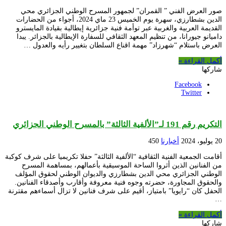
صور العرض الفني ” القمران” لجمهور المسرح الوطني الجزائري محي
الدين بشطارزي، سهرة يوم الخميس 23 ماي 2024، أجواء من الحضارات
القديمة العربية والغربية عبر توأمة فنية جزائرية إيطالية بقيادة المايسترو
داميانو جيورانا، من تنظيم المعهد الثقافي للسفارة الإيطالية بالجزائر. يبدا
العرض باستلام “شهرزاد” مهمة اقناع السلطان بتغيير رأيه والعدول …
أكمل القراءة »
شاركها
Facebook
Twitter
التكريم رقم 191 لـ”الألفية الثالثة” بالمسرح الوطني الجزائري
20 يوليو، 2024
أخبارنا
450
أقامت الجمعية الفنية الثقافية “الألفية الثالثة” حفلا تكريميا على شرف كوكبة
من الفنانين الذين أثروا الساحة الموسيقية بأعمالهم، بمساهمة المسرح
الوطني الجزائري محي الدين بشطارزي والديوان الوطني لحقوق المؤلف
والحقوق المجاورة، حضرته وجوه فنية معروفة وأقارب وأصدقاء الفنانين.
الحفل كان “رايويا” بامتياز، أقيم على شرف فنانين لا تزال أسماءهم مقترنة
…
أكمل القراءة »
شاركها