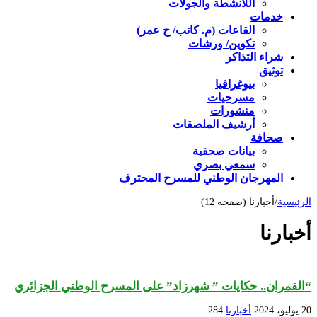
اللأنشطة والجولات
خدمات
القاعات (م. كاتب/ ح عمر)
تكوين/ ورشات
شراء التذاكر
توثيق
بيوغرافيا
مسرحيات
منشورات
أرشيف الملصقات
صحافة
بيانات صحفية
سمعي بصري
المهرجان الوطني للمسرح المحترف
الرئيسية
/
أخبارنا (صفحه 12)
أخبارنا
“القمران.. حكايات ” شهرزاد” على المسرح الوطني الجزائري
20 يوليو، 2024
أخبارنا
284