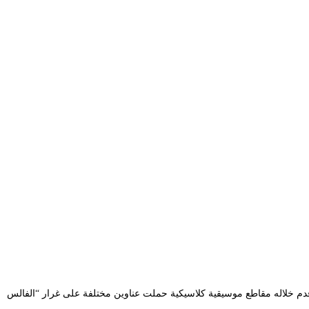
المسرح الوطني الجزائري محي الدين بشطارزي حفلا موسيقيا كلاسيكيا من تأليف وآداء عازف البيانو ينيس طالب سهرة يوم الجمعة 24 ماي 2024، قدم خلاله مقاطع موسيقية كلاسيكية حملت عناوين مختلفة على غرار “الفالس