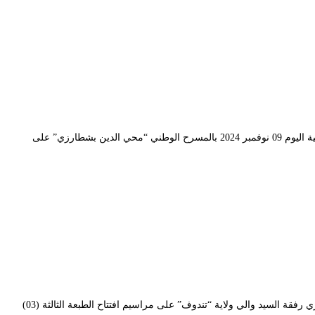
في إطار الاحتفال بالذكرى السبعين (70) لاندلاع الثورة التحريرية المجيدة (1954-2024)، أشرفت السيدة وزيرة الثقافة والفنون الدكتورة “صورية مولوجي” أمسية اليوم 09 نوفمبر 2024 بالمسرح الوطني “محي الدين بشطارزي” على
بتكليف من السيدة وزيرة الثقافة والفنون الدكتورة “صورية مولوجي”، أشرف أمس الأحد 03 نوفمبر 2024 السيد “محمد يحياوي” مدير المسرح الوطني الجزائري رفقة السيد والي ولاية “تندوف” على مراسيم افتتاح الطبعة الثالثة (03)