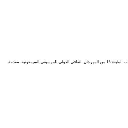
حلت “أوركسترا الغرفة سيمون بوليفار” الفنزويلية ضيفا على المسرح الوطني الجزائري سهرة يوم الجمعة 17 ماي 2024 وذلك ضمن مشاركتها في إحياء فعاليات الطبعة 13 من المهرجان الثقافي الدولي للموسيقى السيمفونية، مقدمة