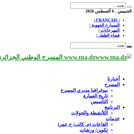
الخميس , 6 أغسطس 2026
| FRANÇAIS |
المسارح الجهوية |
المهرجانات |
فضاء الطفل |
www.tna.dz المسرح الوطني الجزائري مؤسسة ثقافية عريقة تابعة لوزارة الثقافة-الجزائر، يحمل اسم العميد «محي الدين بشطارزي».
أخبارنا
المسرح
بيوغرافيا مديري المسرح
تاريخ العمارة
التأسيس
البرنامج
اللأنشطة والجولات
خدمات
القاعات (م. كاتب/ ح عمر)
تكوين/ ورشات