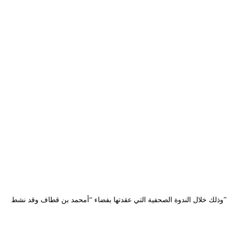
و تحت شعار” سبعون سنة في غرامك”وذلك خلال الندوة الصحفية التي عقدتها بفضاء “أمحمد بن قطاف وقد نشط