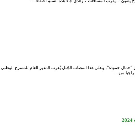
ح يضيئ… يقرب المسافات”، والذي جاء هذه السنةِ احتفاءً …
الفنان “جمال حمودة”، وعلى هذا المصاب الجَلل يُعرب المدير العام للمسرح الوطن
 راجيا من …
2