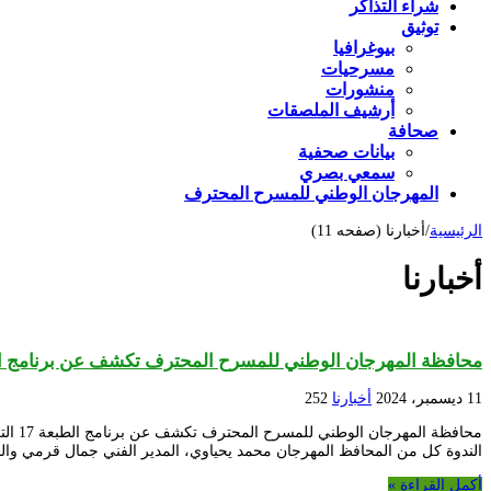
شراء التذاكر
توثيق
بيوغرافيا
مسرحيات
منشورات
أرشيف الملصقات
صحافة
بيانات صحفية
سمعي بصري
المهرجان الوطني للمسرح المحترف
الرئيسية
/
أخبارنا (صفحه 11)
أخبارنا
محافظة المهرجان الوطني للمسرح المحترف تكشف عن برنامج الطبعة 17 التي تحمل إسم
11 ديسمبر، 2024
أخبارنا
252
محاف
الندوة كل من المحافظ المهرجان محمد يحياوي، المدير الفني جمال قرمي وال
أكمل القراءة »