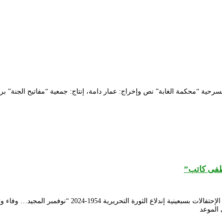
مة الغابة” نص وإخراج: عمار دامة، إنتاج: جمعية “مفاتيح الجنة” برج بوعريريج وذلك
طفى كاتب”
تحت إشراف السيد وزيرة الثقافة والفنون الدكتورة صورية مو