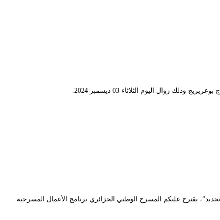
 زوال اليوم الثلاثاء 03 ديسمبر 2024.
لوجي وفي إطار الإحتفالات بسبعينية إندلاع الثورة التحريرية 1954-2024 “نوفمبر المجيد… وفاء وتجديد”، يقترح عليكم المسرح الوطني الجزائري برنامج الأعمال المسرحية