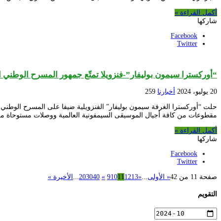
أكمل القراءة »
شاركها
Facebook
Twitter
“أوركسترا سيمون بوليفار”-فنزويلا تمتّع جمهور المسرح الوطني 
20 يوليو، 2024
أخبارنا
259
مقطوعات من كافة أجيال الموسيقى السيمفونية العالمية ووصلات مستوحاة من 
أكمل القراءة »
شاركها
Facebook
Twitter
صفحة 11 من 42
« الأولى
...
«
13
12
11
10
9
»
40
30
20
...
الأخيرة »
التقويم