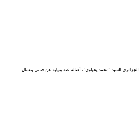
ي الجزائري السيد “محمد يحياوي”، أصالة عنه ونيابة عن فناني وعمال