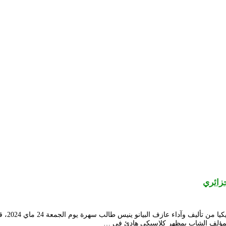
زائري
استضاف 
 المؤلف الشاب بمظهر كلاسيكي هادئ في …