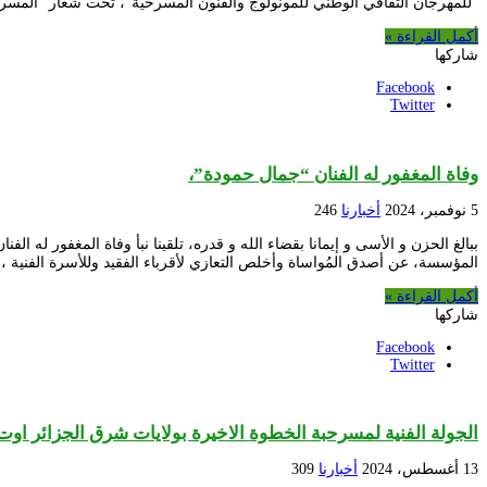
“للمهرجان الثقافي الوطني للمونولوج والفنون المسرحية”، تحت شعار “المسر
أكمل القراءة »
شاركها
Facebook
Twitter
وفاة المغفور له الفنان “جمال حمودة”،
5 نوفمبر، 2024
أخبارنا
246
ببالغ الحزن و الأسى و إيمانا بقضاء الله و قدره، تلقينا نبأ وفاة المغفور له 
المؤسسة، عن أصدق المُواساة وأخلص التعازي لأقرباء الفقيد وللأسرة الفنية ،
أكمل القراءة »
شاركها
Facebook
Twitter
الجولة الفنية لمسرحبة الخطوة الاخيرة بولايات شرق الجزائر اوت 024
13 أغسطس، 2024
أخبارنا
309