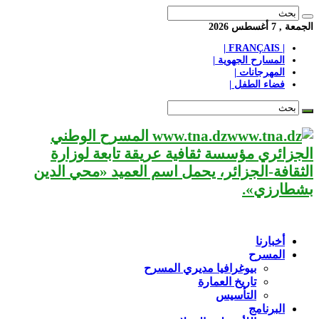
الجمعة , 7 أغسطس 2026
| FRANÇAIS |
المسارح الجهوية |
المهرجانات |
فضاء الطفل |
www.tna.dz المسرح الوطني
الجزائري مؤسسة ثقافية عريقة تابعة لوزارة
الثقافة-الجزائر، يحمل اسم العميد «محي الدين
بشطارزي».
أخبارنا
المسرح
بيوغرافيا مديري المسرح
تاريخ العمارة
التأسيس
البرنامج