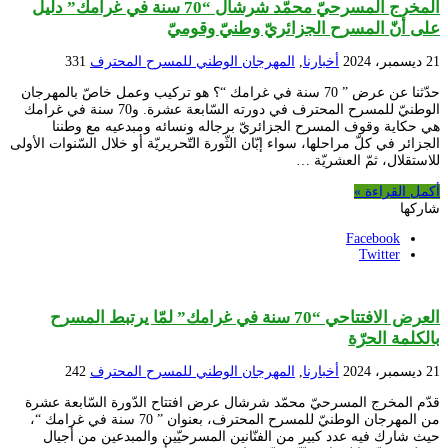
المخرج المسرحيّ محمّد شرشال “70 سنة في غرامك” دليل
على أنّ المسرح الجزائريّ وطنيّ وقوميّ
21 ديسمبر، 2024
أخبارنا
,
المهرجان الوطني للمسرح المحترف
331
حدّثنا عن عرض ” 70 سنة في غرامك “؟ هو تركيب وعمل خاصّ بالمهرجان
الوطنيّ للمسرح المحترف في دورته السّابعة عشرة. و70 سنة في غرامك
هي حكاية وقوف المسرح الجزائريّ برجاله ونسائه ومبدعيه مع وطننا
الجزائر في كلّ مراحلها، سواء إبّان الثّورة التّحريريّة أو خلال السّنوات الأولى
للاستقلال، ثمّ العشريّة …
أكمل القراءة »
شاركها
Facebook
Twitter
العرض الافتتاحي “70 سنة في غرامك” لمّا يرتبط المسرح
بالكلمة الحرّة
21 ديسمبر، 2024
أخبارنا
,
المهرجان الوطني للمسرح المحترف
242
قدّم المخرج المسرحيّ محمّد شرشال عرض افتتاح الدّورة السّابعة عشرة
من المهرجان الوطنيّ للمسرح المحترف، بعنوان ” 70 سنة في غرامك “،
حيث شارك فيه عدد كبير من الفنّانين المسرحيّين والمبدعين من أجيال