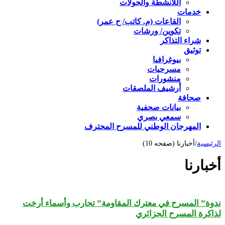
اللأنشطة والجولات
خدمات
القاعات (م. كاتب/ ح عمر)
تكوين/ ورشات
شراء التذاكر
توثيق
بيوغرافيا
مسرحيات
منشورات
أرشيف الملصقات
صحافة
بيانات صحفية
سمعي بصري
المهرجان الوطني للمسرح المحترف
الرئيسية
/
أخبارنا (صفحه 10)
أخبارنا
ندوة” المسرح في معترك المقاومة” تجارب وأسماء أرخت
لذاكرة المسرح الجزائري