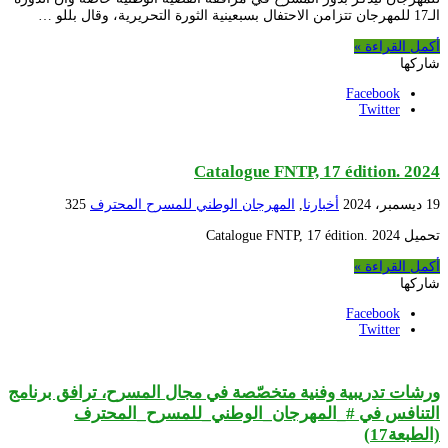
الـ17 للمهرجان تتزامن الاحتفال بسبعينية الثورة التحريرية، وقال بللو …
أكمل القراءة »
شاركها
Facebook
Twitter
Catalogue FNTP, 17 édition. 2024
19 ديسمبر، 2024
أخبارنا
,
المهرجان الوطني للمسرح المحترف
325
تحميل Catalogue FNTP, 17 édition. 2024
أكمل القراءة »
شاركها
Facebook
Twitter
ورشات تدريبية وفنية متخصّصة في مجال المسرح، ترافق برنامج
التنافس في #_المهرجان_الوطني_للمسرح_المحترف
(الطبعة17)