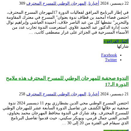
22 ديسمبر، 2024
أخبارنا
,
المهرجان الوطني للمسرح المحترف
309
في إطار البرنامج المرافق لفعاليات الدورة 17لمهرجان المسرح المحترف،
احتضن فضاء أمحمد بن قطاف ندوة بعنوان” المسرح في معترك المقاومة
والتحرير” نشطها كل من عبد الناصر خلاف، أحميدة العياشي وإبراهيم نوال
تحت إدارة الدكتور عبد الحميد علاوي. استعرضت الندوة تجارب عدد من
الأسماء المسرحية في الجزائر على غرار مصطفى كاتب، …
أكمل القراءة »
شاركها
Facebook
Twitter
الندوة صحفية للمهرجان الوطني للمسرح المحترف هذه ملامح
الدورة الـ17
21 ديسمبر، 2024
أخبارنا
,
المهرجان الوطني للمسرح المحترف
258
احتضن المسرح الوطني محي الدين بشطارزي يوم 11 ديسمبر 2024 ندوة
صحفية تم خلالها الكشف عن تفاصيل الدورة السابعة عشر للمهرجان الوطني
للمسرح المحترف. وقد شارك في الندوة محافظ المهرجان محمد يحياوي،
المدير الفني جمال قرمي، وبوبكر سكيني، حيث قدموا تفاصيل البرنامج
الذي سيقام في الفترة من 20 إلى 30 …