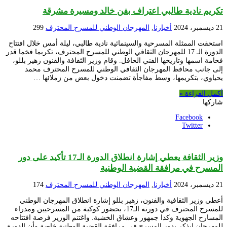
تكريم نادية طالبي اعتراف بفن خالد ومسيرة مشرقة
21 ديسمبر، 2024
أخبارنا
,
المهرجان الوطني للمسرح المحترف
299
استحقت الممثلة المسرحية والسينمائية نادية طالبي، ليلة أمس خلال افتتاح
الدورة الـ 17 للمهرجان الثقافي الوطني للمسرح المحترف، تكريما فخما قدر
فخامة اسمها وتاريخها الفني الحافل. وقام وزير الثقافة والفنون زهير بللو،
إلى جانب محافظ المهرجان الثقافي الوطني للمسرح المحترف محمد
يحياوي، بتكريمها، وسط مفاجأة تضمنت دخول بعض من زملائها …
أكمل القراءة »
شاركها
Facebook
Twitter
وزير الثقافة يعطي إشارة انطلاق الدورة الـ17 تأكيد على دور
المسرح في مرافقة القضية الوطنية
21 ديسمبر، 2024
أخبارنا
,
المهرجان الوطني للمسرح المحترف
174
أعطى وزير الثقافية والفنون، زهير بللو إشارة انطلاق المهرجان الوطني
للمسرح المحترف في دورته الـ17، بحضور كوكبة من المسرحيين ومدراء
المسارح الجهوية وكذا جمهور وعشاق الخشبة. واغتنم الوزير فرصة افتتاحه
للمهرجان ليذكر بدور المسرح في مرافقة القضية الوطنية خاصة وأن الدورة