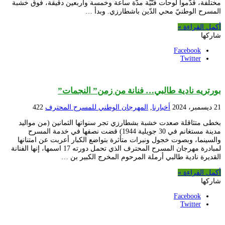
مختلفة، قدّموا لوحات فنّيّة مدّة ساعة وخمسة وأربعين دقيقة، فوق خشبة
المسرح الوطنيّ محي الدّين باشطارزي. وبدأ …
أكمل القراءة »
شاركها
Facebook
Twitter
بورتريه نادية طالبي… فنانة من زمن” النجمات”
21 ديسمبر، 2024
أخبارنا
,
المهرجان الوطني للمسرح المحترف
422
بخطى متثاقلة صعدت خشبة بشطارزي تجر سنواتها الثمانين (من مواليد
مدينة مستغانم في 30 جويلية 1944) قضت نصفها في خدمة المسرح
والسينما، وبصوت خجول ونبرات متأثرة بتواضع الكبار أعربت عن امتنانها
لمبادرة مهرجان المسرح المحترف الذي تحمل دورته 17 اسمها، إنها الفنانة
القديرة نادية طالبي أرملة المرحوم المخرج الكبير بن …
أكمل القراءة »
شاركها
Facebook
Twitter