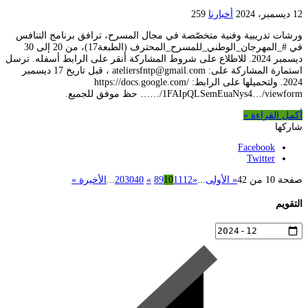
12 ديسمبر، 2024
أخبارنا
259
ورشات تدريبية وفنية متخصّصة في مجال المسرح، ترافق برنامج التنافس
في #_المهرجان_الوطني_للمسرح_المحترف (الطبعة17)، من 20 إلى 30
ديسمبر 2024. للاطلاع على شروط المشاركة أنقر على الرابط أسفله. ترسل
استمارة المشاركة على: ateliersfntp@gmail.com ، قبل تاريخ 17 ديسمبر
2024. ولتحميلها على الرابط: https://docs.google.com/
…/1FAIpQLSemEuaNys4…/viewform… حظ موفق للجميع.
أكمل القراءة »
شاركها
Facebook
Twitter
صفحة 10 من 42
« الأولى
...
«
12
11
10
9
8
»
40
30
20
...
الأخيرة »
التقويم