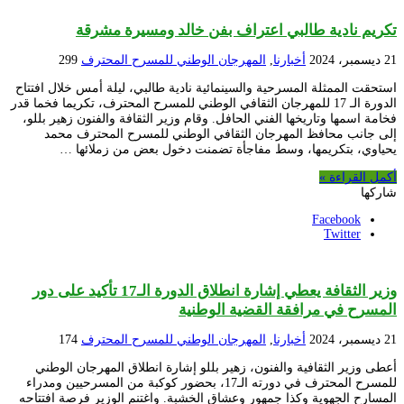
تكريم نادية طالبي اعتراف بفن خالد ومسيرة مشرقة
21 ديسمبر، 2024
أخبارنا
,
المهرجان الوطني للمسرح المحترف
299
استحقت الممثلة المسرحية والسينمائية نادية طالبي، ليلة أمس خلال افتتاح
الدورة الـ 17 للمهرجان الثقافي الوطني للمسرح المحترف، تكريما فخما قدر
فخامة اسمها وتاريخها الفني الحافل. وقام وزير الثقافة والفنون زهير بللو،
إلى جانب محافظ المهرجان الثقافي الوطني للمسرح المحترف محمد
يحياوي، بتكريمها، وسط مفاجأة تضمنت دخول بعض من زملائها …
أكمل القراءة »
شاركها
Facebook
Twitter
وزير الثقافة يعطي إشارة انطلاق الدورة الـ17 تأكيد على دور
المسرح في مرافقة القضية الوطنية
21 ديسمبر، 2024
أخبارنا
,
المهرجان الوطني للمسرح المحترف
174
أعطى وزير الثقافية والفنون، زهير بللو إشارة انطلاق المهرجان الوطني
للمسرح المحترف في دورته الـ17، بحضور كوكبة من المسرحيين ومدراء
المسارح الجهوية وكذا جمهور وعشاق الخشبة. واغتنم الوزير فرصة افتتاحه