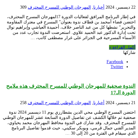
22 ديسمبر، 2024
أخبارنا
,
المهرجان الوطني للمسرح المحترف
309
في إطار البرنامج المرافق لفعاليات الدورة 17لمهرجان المسرح المحترف،
احتضن فضاء أمحمد بن قطاف ندوة بعنوان” المسرح في معترك المقاومة
والتحرير” نشطها كل من عبد الناصر خلاف، أحميدة العياشي وإبراهيم نوال
تحت إدارة الدكتور عبد الحميد علاوي. استعرضت الندوة تجارب عدد من
الأسماء المسرحية في الجزائر على غرار مصطفى كاتب، …
أكمل القراءة »
شاركها
Facebook
Twitter
الندوة صحفية للمهرجان الوطني للمسرح المحترف هذه ملامح
الدورة الـ17
21 ديسمبر، 2024
أخبارنا
,
المهرجان الوطني للمسرح المحترف
258
احتضن المسرح الوطني محي الدين بشطارزي يوم 11 ديسمبر 2024 ندوة
صحفية تم خلالها الكشف عن تفاصيل الدورة السابعة عشر للمهرجان الوطني
للمسرح المحترف. وقد شارك في الندوة محافظ المهرجان محمد يحياوي،
المدير الفني جمال قرمي، وبوبكر سكيني، حيث قدموا تفاصيل البرنامج
الذي سيقام في الفترة من 20 إلى 30 …