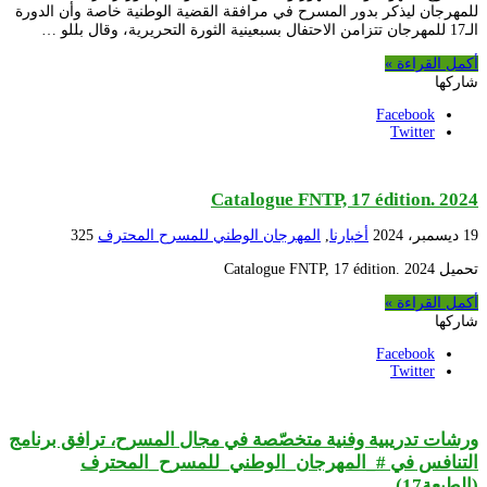
للمهرجان ليذكر بدور المسرح في مرافقة القضية الوطنية خاصة وأن الدورة
الـ17 للمهرجان تتزامن الاحتفال بسبعينية الثورة التحريرية، وقال بللو …
أكمل القراءة »
شاركها
Facebook
Twitter
Catalogue FNTP, 17 édition. 2024
19 ديسمبر، 2024
أخبارنا
,
المهرجان الوطني للمسرح المحترف
325
تحميل Catalogue FNTP, 17 édition. 2024
أكمل القراءة »
شاركها
Facebook
Twitter
ورشات تدريبية وفنية متخصّصة في مجال المسرح، ترافق برنامج
التنافس في #_المهرجان_الوطني_للمسرح_المحترف
(الطبعة17)