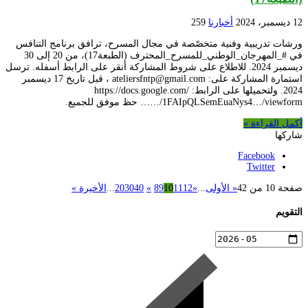
12 ديسمبر، 2024
أخبارنا
259
ورشات تدريبية وفنية متخصّصة في مجال المسرح، ترافق برنامج التنافس
في #_المهرجان_الوطني_للمسرح_المحترف (الطبعة17)، من 20 إلى 30
ديسمبر 2024. للاطلاع على شروط المشاركة أنقر على الرابط أسفله. ترسل
استمارة المشاركة على: ateliersfntp@gmail.com ، قبل تاريخ 17 ديسمبر
2024. ولتحميلها على الرابط: https://docs.google.com/
…/1FAIpQLSemEuaNys4…/viewform… حظ موفق للجميع.
أكمل القراءة »
شاركها
Facebook
Twitter
صفحة 10 من 42
« الأولى
...
«
12
11
10
9
8
»
40
30
20
...
الأخيرة »
التقويم