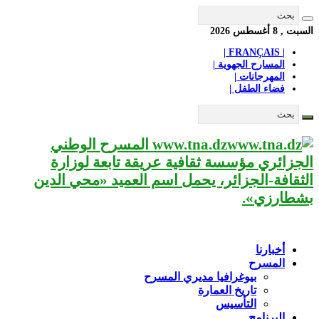
السبت , 8 أغسطس 2026
| FRANÇAIS |
المسارح الجهوية |
المهرجانات |
فضاء الطفل |
www.tna.dz المسرح الوطني
الجزائري مؤسسة ثقافية عريقة تابعة لوزارة
الثقافة-الجزائر، يحمل اسم العميد «محي الدين
بشطارزي».
أخبارنا
المسرح
بيوغرافيا مديري المسرح
تاريخ العمارة
التأسيس
البرنامج