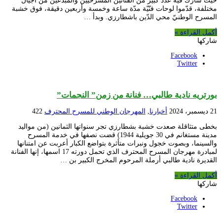
حيث شارك فيه عدد كبير من الفنّانين المسرحيّين والمبدعين من أجيال
مختلفة، قدّموا لوحات فنّيّة مدّة ساعة وخمسة وأربعين دقيقة، فوق خشبة
المسرح الوطنيّ محي الدّين باشطارزي. وبدأ …
أكمل القراءة »
شاركها
Facebook
Twitter
بورتريه نادية طالبي… فنانة من زمن” النجمات”
21 ديسمبر، 2024
أخبارنا
,
المهرجان الوطني للمسرح المحترف
422
بخطى متثاقلة صعدت خشبة بشطارزي تجر سنواتها الثمانين (من مواليد
مدينة مستغانم في 30 جويلية 1944) قضت نصفها في خدمة المسرح
والسينما، وبصوت خجول ونبرات متأثرة بتواضع الكبار أعربت عن امتنانها
لمبادرة مهرجان المسرح المحترف الذي تحمل دورته 17 اسمها، إنها الفنانة
القديرة نادية طالبي أرملة المرحوم المخرج الكبير بن …
أكمل القراءة »
شاركها
Facebook
Twitter