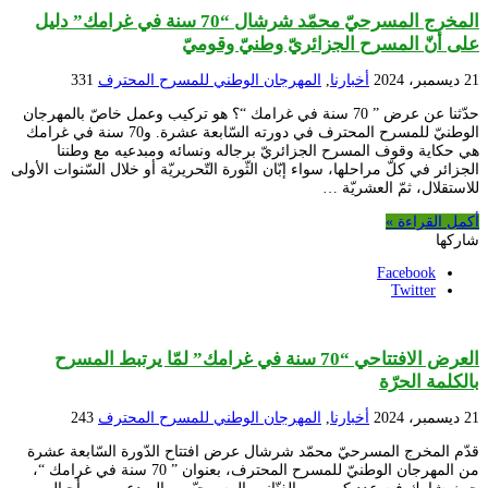
المخرج المسرحيّ محمّد شرشال “70 سنة في غرامك” دليل
على أنّ المسرح الجزائريّ وطنيّ وقوميّ
21 ديسمبر، 2024
أخبارنا
,
المهرجان الوطني للمسرح المحترف
331
حدّثنا عن عرض ” 70 سنة في غرامك “؟ هو تركيب وعمل خاصّ بالمهرجان
الوطنيّ للمسرح المحترف في دورته السّابعة عشرة. و70 سنة في غرامك
هي حكاية وقوف المسرح الجزائريّ برجاله ونسائه ومبدعيه مع وطننا
الجزائر في كلّ مراحلها، سواء إبّان الثّورة التّحريريّة أو خلال السّنوات الأولى
للاستقلال، ثمّ العشريّة …
أكمل القراءة »
شاركها
Facebook
Twitter
العرض الافتتاحي “70 سنة في غرامك” لمّا يرتبط المسرح
بالكلمة الحرّة
21 ديسمبر، 2024
أخبارنا
,
المهرجان الوطني للمسرح المحترف
243
قدّم المخرج المسرحيّ محمّد شرشال عرض افتتاح الدّورة السّابعة عشرة
من المهرجان الوطنيّ للمسرح المحترف، بعنوان ” 70 سنة في غرامك “،