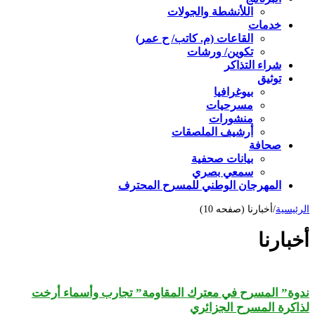
اللأنشطة والجولات
خدمات
القاعات (م. كاتب/ ح عمر)
تكوين/ ورشات
شراء التذاكر
توثيق
بيوغرافيا
مسرحيات
منشورات
أرشيف الملصقات
صحافة
بيانات صحفية
سمعي بصري
المهرجان الوطني للمسرح المحترف
الرئيسية
/
أخبارنا (صفحه 10)
أخبارنا
ندوة” المسرح في معترك المقاومة” تجارب وأسماء أرخت
لذاكرة المسرح الجزائري