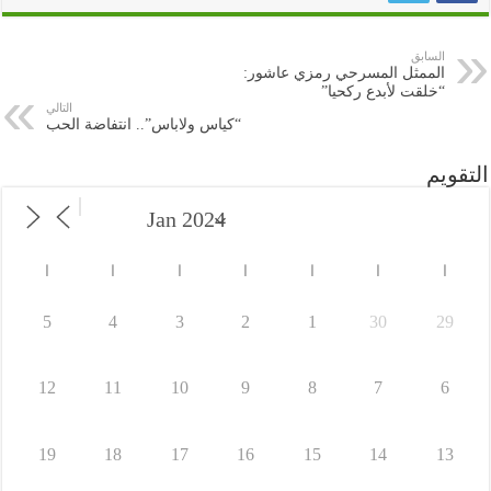
السابق
الممثل المسرحي رمزي عاشور:
“خلقت لأبدع ركحيا”
التالي
“كياس ولاباس”.. انتفاضة الحب
التقويم
ا
ا
ا
ا
ا
ا
ا
5
4
3
2
1
30
29
12
11
10
9
8
7
6
19
18
17
16
15
14
13