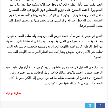
الحد الكبير تميز بأداء بطيء الحركة ودخل في الكلاسيكية فهل هذا ما يريده
الجمهور؟، اعتمد المخرج على توزيع الممثلين فوق الركح في قالب المسرح
داخل المسرح، كما وزع الديكور على الركح أيضا بطريقة وكأنه شخصية فوق
الخشبة، باب الدخول، طاولة، وكراسي، هناك بعض منها لم يوظف ليصل إلى
معنى السينوغرفيا.
النص لم يفهم إلا حين بدأت قصة حوش الفنانين ومحاولة سلب المكان منهم،
وهنا قد يقصد السماسرة في الفن، وقد يذهب بعيدا في الإسقاط إلى التضحية
من أجل الوطن. كانت لغته باللهجة الجزائرية ومشهد شخصية خالتي باية التي
تخلت هي الأخرى عن الحوش وشاركت بيعه لتجار الفن كانت اللهجة القبائلية
حاضرة.
وشارك في التمثيل كل من رمزي عاشور، يازيد كروي، دليلة أزارويل، نابت عبد
الرحمن صوريا، أحمد ماكوف، مالك فلاق، عادل أوحاب، يونس حموم، وقرر
المخرج أن لا تخرج أي شخصية طيلة ساعة من الزمن إلى الكواليس بل كان
الفضاء الثاني من نفس الخشبة هي الكواليس.
صارة بوعياد