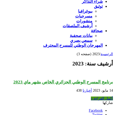
شراء التذاكر
توثيق
بيوغرافيا
مسرحيات
منشورات
أرشيف الملصقات
صحافة
بيانات صحفية
سمعي بصري
المهرجان الوطني للمسرح المحترف
الرئيسية
/
2023 (صفحه 3)
أرشيف سنة:
2023
برنامج المسرح الوطني الجزائري الخاص بشهر ماي 2023
14 مايو، 2023
أخبارنا
438
أكمل القراءة »
شاركها
Facebook
Twitter