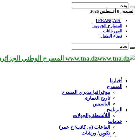
السبت , 8 أغسطس 2026
| FRANÇAIS |
المسارح الجهوية |
المهرجانات |
فضاء الطفل |
www.tna.dz المسرح الوطني الجزائري مؤسسة ثقافية عريقة تابعة لوزارة الثقافة-الجزائر، يحمل اسم العميد «محي الدين بشطارزي».
أخبارنا
المسرح
بيوغرافيا مديري المسرح
تاريخ العمارة
التأسيس
البرنامج
اللأنشطة والجولات
خدمات
القاعات (م. كاتب/ ح عمر)
تكوين/ ورشات