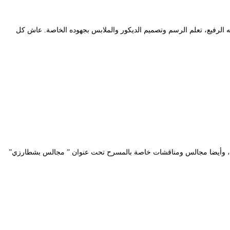
ي العالمي المعروف بذكائه الحاد وذوقه الرفيع، تعلم الرسم وتصميم الديكور والملابس بجهوده الخاصة. عاش كل
ة، وأيضا مجالس ومناقشات خاصة بالمسرح تحت عنوان ” مجالس بشطارزي”