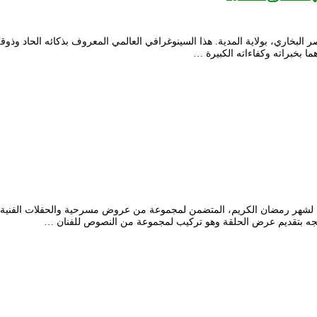
 عبد القادر فراح من المحلية إلى العالمية، ولد يوم 26 ديسمبر 1926 بقصر البخاري، بولاية المدية. هذا السينوغراف
 بخبراته وكفاءاته الكبيرة …
ا لشهر رمضان الكريم، المتضمن لمجموعة من عروض مسرحية والحفلات الفني
امجه بتقديم عرض الحلقة وهو تركيب لمجموعة من النصوص للفنان …