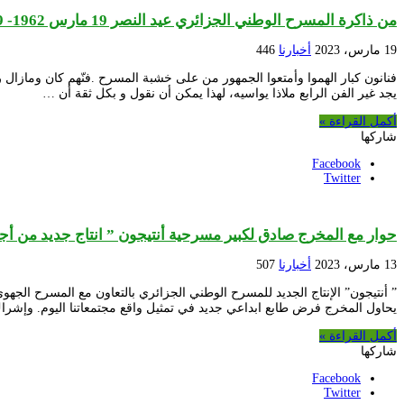
من ذاكرة المسرح الوطني الجزائري عيد النصر 19 مارس 1962- 19 مارس 2023
19 مارس، 2023
أخبارنا
446
فنانون كبار الهموا وأمتعوا الجمهور من على خشبة المسرح .فنّهم كان ومازال ر
يجد غير الفن الرابع ملاذا يواسيه، لهذا يمكن أن نقول و بكل ثقة أن …
أكمل القراءة »
شاركها
Facebook
Twitter
حوار مع المخرج صادق لكبير مسرحية أنتيجون ” انتاج جديد من 
13 مارس، 2023
أخبارنا
507
” أنتيجون” الإنتاج الجديد للمسرح الوطني الجزائري بالتعاون مع المسرح الجهو
يحاول المخرج فرض طابع ابداعي جديد في تمثيل واقع مجتمعاتنا اليوم. وإشر
أكمل القراءة »
شاركها
Facebook
Twitter