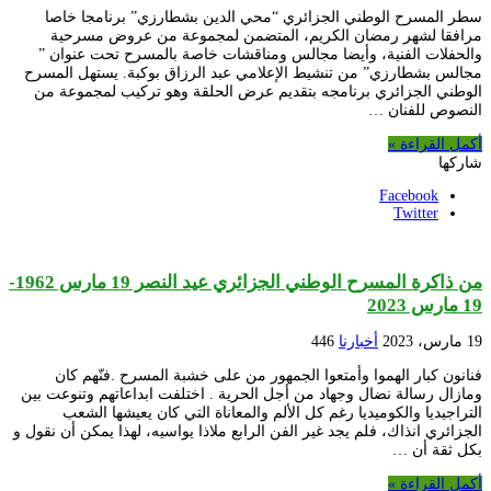
سطر المسرح الوطني الجزائري “محي الدين بشطارزي” برنامجا خاصا
مرافقا لشهر رمضان الكريم، المتضمن لمجموعة من عروض مسرحية
والحفلات الفنية، وأيضا مجالس ومناقشات خاصة بالمسرح تحت عنوان ”
مجالس بشطارزي” من تنشيط الإعلامي عبد الرزاق بوكبة. يستهل المسرح
الوطني الجزائري برنامجه بتقديم عرض الحلقة وهو تركيب لمجموعة من
النصوص للفنان …
أكمل القراءة »
شاركها
Facebook
Twitter
من ذاكرة المسرح الوطني الجزائري عيد النصر 19 مارس 1962-
19 مارس 2023
19 مارس، 2023
أخبارنا
446
فنانون كبار الهموا وأمتعوا الجمهور من على خشبة المسرح .فنّهم كان
ومازال رسالة نضال وجهاد من أجل الحرية . اختلفت ابداعاتهم وتنوعت بين
التراجيديا والكوميديا رغم كل الألم والمعاناة التي كان يعيشها الشعب
الجزائري انذاك، فلم يجد غير الفن الرابع ملاذا يواسيه، لهذا يمكن أن نقول و
بكل ثقة أن …
أكمل القراءة »