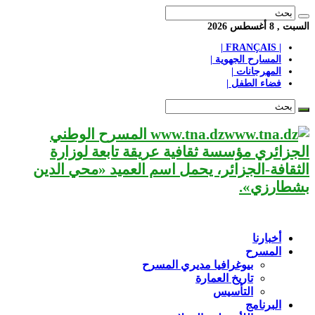
السبت , 8 أغسطس 2026
| FRANÇAIS |
المسارح الجهوية |
المهرجانات |
فضاء الطفل |
www.tna.dz المسرح الوطني
الجزائري مؤسسة ثقافية عريقة تابعة لوزارة
الثقافة-الجزائر، يحمل اسم العميد «محي الدين
بشطارزي».
أخبارنا
المسرح
بيوغرافيا مديري المسرح
تاريخ العمارة
التأسيس
البرنامج