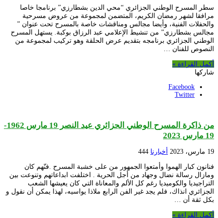
سطر المسرح الوطني الجزائري “محي الدين بشطارزي” برنامجا خاصا
مرافقا لشهر رمضان الكريم، المتضمن لمجموعة من عروض مسرحية
والحفلات الفنية، وأيضا مجالس ومناقشات خاصة بالمسرح تحت عنوان ”
مجالس بشطارزي” من تنشيط الإعلامي عبد الرزاق بوكبة. يستهل المسرح
الوطني الجزائري برنامجه بتقديم عرض الحلقة وهو تركيب لمجموعة من
النصوص للفنان …
أكمل القراءة »
شاركها
Facebook
Twitter
من ذاكرة المسرح الوطني الجزائري عيد النصر 19 مارس 1962-
19 مارس 2023
19 مارس، 2023
أخبارنا
444
فنانون كبار الهموا وأمتعوا الجمهور من على خشبة المسرح .فنّهم كان
ومازال رسالة نضال وجهاد من أجل الحرية . اختلفت ابداعاتهم وتنوعت بين
التراجيديا والكوميديا رغم كل الألم والمعاناة التي كان يعيشها الشعب
الجزائري انذاك، فلم يجد غير الفن الرابع ملاذا يواسيه، لهذا يمكن أن نقول و
بكل ثقة أن …
أكمل القراءة »