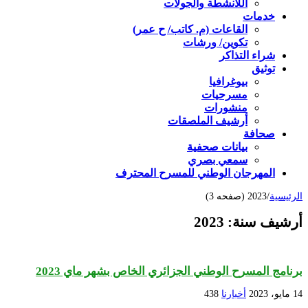
اللأنشطة والجولات
خدمات
القاعات (م. كاتب/ ح عمر)
تكوين/ ورشات
شراء التذاكر
توثيق
بيوغرافيا
مسرحيات
منشورات
أرشيف الملصقات
صحافة
بيانات صحفية
سمعي بصري
المهرجان الوطني للمسرح المحترف
الرئيسية
/
2023 (صفحه 3)
أرشيف سنة:
2023
برنامج المسرح الوطني الجزائري الخاص بشهر ماي 2023
14 مايو، 2023
أخبارنا
438