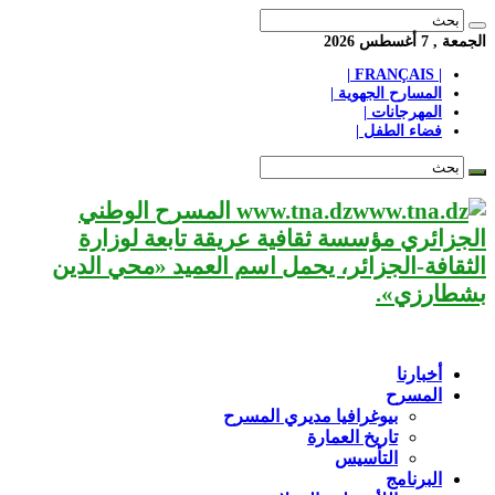
الجمعة , 7 أغسطس 2026
| FRANÇAIS |
المسارح الجهوية |
المهرجانات |
فضاء الطفل |
www.tna.dz المسرح الوطني
الجزائري مؤسسة ثقافية عريقة تابعة لوزارة
الثقافة-الجزائر، يحمل اسم العميد «محي الدين
بشطارزي».
أخبارنا
المسرح
بيوغرافيا مديري المسرح
تاريخ العمارة
التأسيس
البرنامج