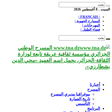
السبت , 8 أغسطس 2026
| FRANÇAIS |
المسارح الجهوية |
المهرجانات |
فضاء الطفل |
www.tna.dz المسرح الوطني
الجزائري مؤسسة ثقافية عريقة تابعة لوزارة
الثقافة-الجزائر، يحمل اسم العميد «محي الدين
بشطارزي».
أخبارنا
المسرح
بيوغرافيا مديري المسرح
تاريخ العمارة
التأسيس
البرنامج