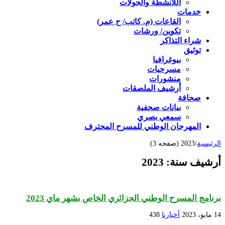
اللأنشطة والجولات
خدمات
القاعات (م. كاتب/ ح عمر)
تكوين/ ورشات
شراء التذاكر
توثيق
بيوغرافيا
مسرحيات
منشورات
أرشيف الملصقات
صحافة
بيانات صحفية
سمعي بصري
المهرجان الوطني للمسرح المحترف
الرئيسية
/
2023 (صفحه 3)
أرشيف سنة:
2023
برنامج المسرح الوطني الجزائري الخاص بشهر ماي 2023
14 مايو، 2023
أخبارنا
438