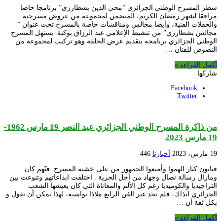
سطر المسرح الوطني الجزائري “محي الدين بشطارزي” برنامجا خاصا
مرافقا لشهر رمضان الكريم، المتضمن لمجموعة من عروض مسرحية
والحفلات الفنية، وأيضا مجالس ومناقشات خاصة بالمسرح تحت عنوان ”
مجالس بشطارزي” من تنشيط الإعلامي عبد الرزاق بوكبة. يستهل المسرح
الوطني الجزائري برنامجه بتقديم عرض الحلقة وهو تركيب لمجموعة من
النصوص للفنان …
أكمل القراءة »
شاركها
Facebook
Twitter
من ذاكرة المسرح الوطني الجزائري عيد النصر 19 مارس 1962-
19 مارس 2023
19 مارس، 2023
أخبارنا
446
فنانون كبار الهموا وأمتعوا الجمهور من على خشبة المسرح .فنّهم كان
ومازال رسالة نضال وجهاد من أجل الحرية . اختلفت ابداعاتهم وتنوعت بين
التراجيديا والكوميديا رغم كل الألم والمعاناة التي كان يعيشها الشعب
الجزائري انذاك، فلم يجد غير الفن الرابع ملاذا يواسيه، لهذا يمكن أن نقول و
بكل ثقة أن …
أكمل القراءة »