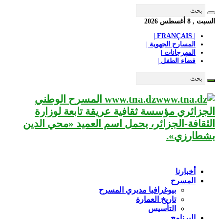
السبت , 8 أغسطس 2026
| FRANÇAIS |
المسارح الجهوية |
المهرجانات |
فضاء الطفل |
www.tna.dz المسرح الوطني
الجزائري مؤسسة ثقافية عريقة تابعة لوزارة
الثقافة-الجزائر، يحمل اسم العميد «محي الدين
بشطارزي».
أخبارنا
المسرح
بيوغرافيا مديري المسرح
تاريخ العمارة
التأسيس
البرنامج