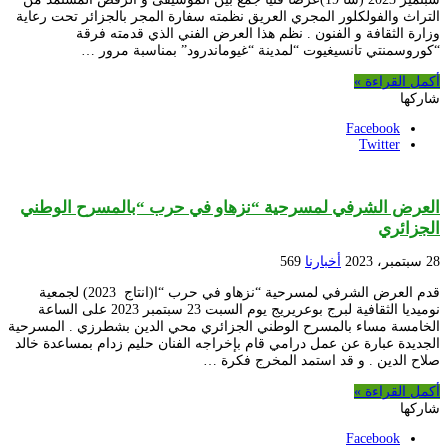
التراث والفولكلور المجري العريق نظمته سفارة المجر بالجزائر تحت رعاية
وزارة الثقافة و الفنون . نظم هذا العرض الفني الذي قدمته فرقة
“كوروسمنتي تانسيغيوت “لمدينة “غيوماندرود” بمناسبة مرور …
أكمل القراءة »
شاركها
Facebook
Twitter
العرض الشرفي لمسرحية “نزهاو في حرب “بالمسرح الوطني
الجزائري
28 سبتمبر، 2023
أخبارنا
569
قدم العرض الشرفي لمسرحية “نزهاو في حرب “ا(انتاج 2023) لجمعية
نوميديا الثقافية لبرج بوعريريج يوم السبت 23 سبتمبر 2023 على الساعة
الخامسة مساء بالمسرح الوطني الجزائري محي الدين بشطرزي . المسرحية
الجديدة عبارة عن عمل درامي قام بإخراجه الفنان حليم زدام بمساعدة خالد
صلاح الدين . و قد استمد المخرج فكرة …
أكمل القراءة »
شاركها
Facebook