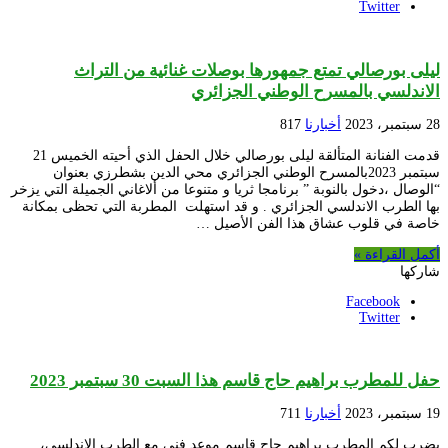
Twitter
ليلى بورصالي تمتع جمهورها بوصلات غنائية من التراث
الاندلسي بالمسرح الوطني الجزائري
28 سبتمبر، 2023
أخبارنا
817
قدمت الفنانة المتألقة ليلى بورصالي خلال الحفل الذي أحيته الخميس 21
سبتمبر 2023بالمسرح الوطني الجزائري محي الدين بشطرزي بعنوان
“الوصال ،دخول بالنوبة ” برنامجا ثريا و متنوعا من ألاغاني الجميلة التي يزخر
بها الطرب الاندلسي الجزائري . و قد استهلت المطربة التي تحظى بمكانة
خاصة في قلوب عشاق هذا الفن الأصيل …
أكمل القراءة »
شاركها
Facebook
Twitter
حفل للمطرب براهيم حاج قاسم هذا السبت 30 سبتمبر 2023
19 سبتمبر، 2023
أخبارنا
711
يضرب لكم المطرب براهيم حاج قاسم موعد فني مع الطرب الاندلسي،