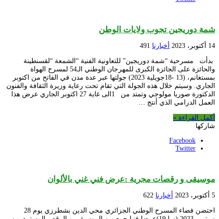
شمة دوريجين تجوب ولايات الوطن
14 أكتوبر، 2023
أخبارنا
491
بدأت مسرحية “شمة دوريجين” للتعاونية الفنية “الشمعة “لقسنطينة
والحائزة على الجائزة الكبرى للمهرجان الوطني الـ54 لمسرح الهواة
بمستغانم، (13 -18جويلية 2023) جولتها عبر عدة مدن في الفاتح من اكتوبر
الجاري. وسيتم خلال هذه الجولة التي تقام تحت رعاية وزيرة الثقافة والفنون
الدكتورة صوريا مولوجي وتمتد من 1الى غاية 27 اكتوبر الجاري عرض هذا
العمل الدرامي الذي أنتج …
أكمل القراءة »
شاركها
Facebook
Twitter
موسيقى و رقصات مجرية :عرض فني غني بالألوان
5 أكتوبر، 2023
أخبارنا
622
احتضن فضاء المسرح الوطني الجزائري محي الدين بشطرزي يوم 28
سبتمير 2023 (سا 19)عرضا فنيا جمع بين الموسيقى و الرقص المستمد من