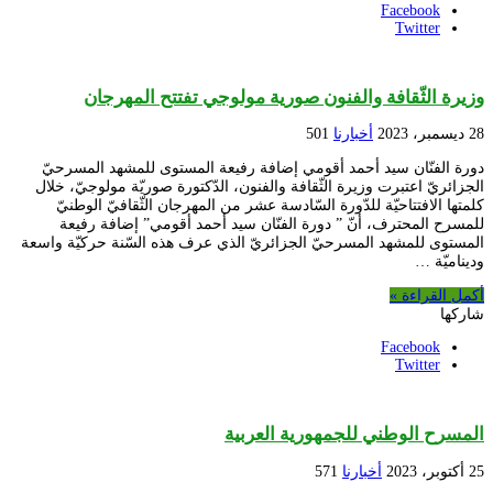
Facebook
Twitter
وزيرة الثّقافة والفنون صورية مولوجي تفتتح المهرجان
28 ديسمبر، 2023
أخبارنا
501
دورة الفنّان سيد أحمد أقومي إضافة رفيعة المستوى للمشهد المسرحيّ
الجزائريّ اعتبرت وزيرة الثّقافة والفنون، الدّكتورة صوريّة مولوجيّ، خلال
كلمتها الافتتاحيّة للدّورة السّادسة عشر من المهرجان الثّقافيّ الوطنيّ
للمسرح المحترف، أنّ ” دورة الفنّان سيد أحمد أقومي” إضافة رفيعة
المستوى للمشهد المسرحيّ الجزائريّ الذي عرف هذه السّنة حركيّة واسعة
وديناميّة …
أكمل القراءة »
شاركها
Facebook
Twitter
المسرح الوطني للجمهورية العربية
25 أكتوبر، 2023
أخبارنا
571