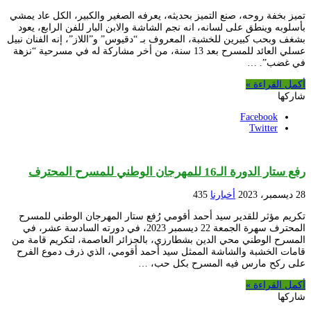
تميز بخفة روحه، صنع التميز بحديثه، يعرفه الصغير والكبير، الكل عاد يمشي
بأسلوبه وينطق على لسانه، انه نجم الشاشة والابن البار للفن الرابع، يعود
بشغف وبحب كبيرين للخشبة، المعروف بـ “دقيوس” و”اللاز”، إنه الفنان نبيل
عسلي العائد للمسرح بعد 13 سنة، من أخر مشاركة له في مسرحية “نزهة
في غضب”. …
أكمل القراءة »
شاركها
Facebook
Twitter
رفع ستار الدورة الـ16 للمهرجان الوطني للمسرح المحترف
28 ديسمبر، 2023
أخبارنا
435
تكريم مؤثر للقدير سيد أحمد أقومي رُفع ستار المهرجان الوطني للمسرح
المحترف سهرة الجمعة 22 ديسمبر 2023، في دورته السادسة عشر، في
المسرح الوطني محي الدين بشطارزي، بالجزائر العاصمة، لتكريم قامة من
قامات الخشبة والشاشة الممثل سيد أحمد أقومي، الذي ذرف دموع الفرح
على ركح مارس فيه المسرح بكل حب، …
أكمل القراءة »
شاركها