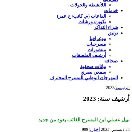
اللأنشطة والجولات
خدمات
القاعات (م. كاتب/ ح عمر)
تكوين/ ورشات
شراء التذاكر
توثيق
بيوغرافيا
مسرحيات
منشورات
أرشيف الملصقات
صحافة
بيانات صحفية
سمعي بصري
المهرجان الوطني للمسرح المحترف
الرئيسية
/
2023
أرشيف سنة:
2023
نبيل عسلي ابن المسرح الغائب يعود من جديد
28 ديسمبر، 2023
أخبارنا
909