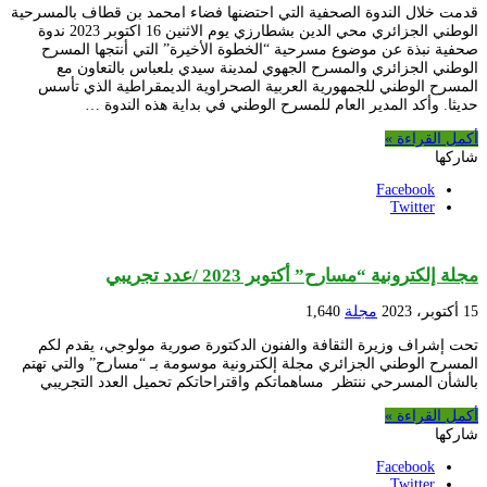
قدمت خلال الندوة الصحفية التي احتضنها فضاء امحمد بن قطاف بالمسرحية
الوطني الجزائري محي الدين بشطارزي يوم الاثنين 16 اكتوبر 2023 ندوة
صحفية نبذة عن موضوع مسرحية “الخطوة الأخيرة” التي أنتجها المسرح
الوطني الجزائري والمسرح الجهوي لمدينة سيدي بلعباس بالتعاون مع
المسرح الوطني للجمهورية العربية الصحراوية الديمقراطية الذي تأسس
حديثا. وأكد المدير العام للمسرح الوطني في بداية هذه الندوة …
أكمل القراءة »
شاركها
Facebook
Twitter
مجلة إلكترونية “مسارح” أكتوبر 2023 /عدد تجريبي
15 أكتوبر، 2023
مجلة
1,640
تحت إشراف وزيرة الثقافة والفنون الدكتورة صورية مولوجي، يقدم لكم
المسرح الوطني الجزائري مجلة إلكترونية موسومة بـ “مسارح” والتي تهتم
بالشأن المسرحي ننتظر مساهماتكم واقتراحاتكم تحميل العدد التجريبي
أكمل القراءة »
شاركها
Facebook
Twitter