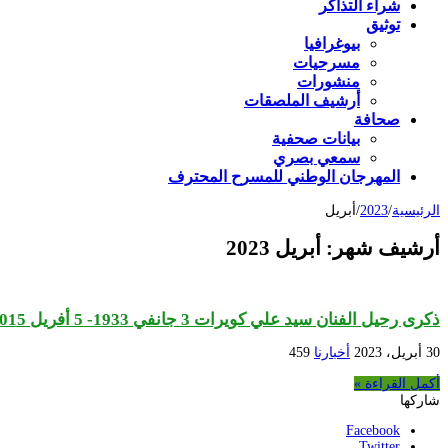
شراء التذاكر
توثيق
بيوغرافيا
مسرحيات
منشورات
أرشيف الملصقات
صحافة
بيانات صحفية
سمعي بصري
المهرجان الوطني للمسرح المحترف
الرئيسية
/
2023
/
أبريل
أرشيف شهر:
أبريل 2023
ذكرى رحيل الفنان سيد علي كويرات 3 جانفي 1933- 5 أفريل 2015
30 أبريل، 2023
أخبارنا
459
أكمل القراءة »
شاركها
Facebook
Twitter