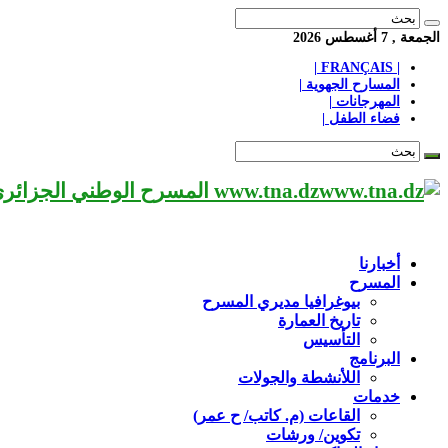
الجمعة , 7 أغسطس 2026
| FRANÇAIS |
المسارح الجهوية |
المهرجانات |
فضاء الطفل |
www.tna.dz المسرح الوطني الجزائري مؤسسة ثقافية عريقة تابعة لوزارة الثقافة-الجزائر، يحمل اسم العميد «محي الدين بشطارزي».
أخبارنا
المسرح
بيوغرافيا مديري المسرح
تاريخ العمارة
التأسيس
البرنامج
اللأنشطة والجولات
خدمات
القاعات (م. كاتب/ ح عمر)
تكوين/ ورشات