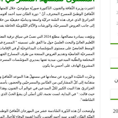
اعتبرت وزيرة الثّقافة والفنون، الدّكتورة صوريّة مولوجيّ، خلال كلمتها
الثّقافيّ الوطنيّ للمسرح المحترف، أنّ ” دورة الفنّان سيد أحمد أ
الجزائريّ الذي عرف هذه السّنة حركيّة واسعة وديناميّة حقيقيّة من خلال
إلى جانب العروض المسرحيّة، والورشات والأيّام التّكوينيّة الخاصّة 
ونوّهت بمبادرة مصالحها، مطلع 2024 التي تصبّ 
التّعليم العاليّ والبحث العلميّ حول ما اتّفق على تسميته ” المسرح 
الوسط الجامعيّ على مستوى المؤسّسات البيداغوجيّة أو في الإقامات
المسرحيّة الجامعيّة وتقديم العروض المنتجة من طرف المسارح الجهوي
المختلفة والطّلبة المبدعين، مبدية ثقتها بمديري المؤسّسات المسرح
المشروع الهادف على أحسن ما يكون.
وعبّرت السّيّدة الوزيرة عن سعادتها في مستهلّ هذا الموعد الثّقافيّ والف
رجان
متقدّمة إلى كلّ المشاركين من الفنّانين والمسرحيّين والحضور، بأس
الجزائريّ، هذا البيت الكبير لكلّ المبدعين في عوالم أب الفنون، وهذا الف
حيث قالت: ” في البداية، لست نجمة، لكن أتمنّى أن يشعّ الحبّ الذي أكنّ
السّاطعة”.
ارح” أكتوبر 2023
وأوضحت أنّ هذه الدّورة السّادسة عشر من المهرجان الثّقافيّ الوطن
الفنّيّة الفنّان القدير سيد أحمد أقومي، تأكيدا لقيمة الوفاء للأجيال ا