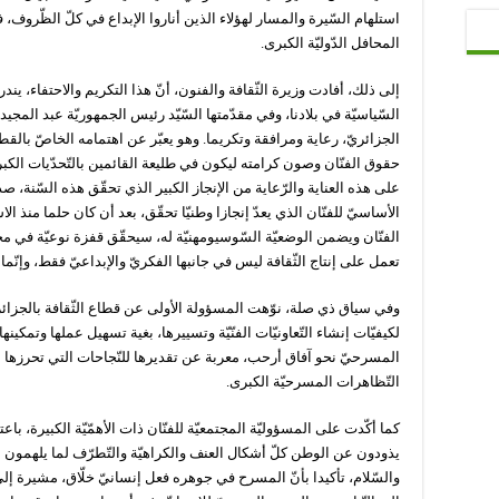
استلهام السّيرة والمسار لهؤلاء الذين أناروا الإبداع في كلّ الظّروف، ف
المحافل الدّوليّة الكبرى.
إلى ذلك، أفادت وزيرة الثّقافة والفنون، أنّ هذا التكريم والاحتفاء، يندر
السّياسيّة في بلادنا، وفي مقدّمتها السّيّد رئيس الجمهوريّة عبد المجيد ت
الجزائريّ، رعاية ومرافقة وتكريما. وهو يعبّر عن اهتمامه الخاصّ بالقط
حقوق الفنّان وصون كرامته ليكون في طليعة القائمين بالتّحدّيات الكبر
على هذه العناية والرّعاية من الإنجاز الكبير الذي تحقّق هذه السّنة، 
الأساسيّ للفنّان الذي يعدّ إنجازا وطنيّا تحقّق، بعد أن كان حلما منذ ال
الفنّان ويضمن الوضعيّة السّوسيومهنيّة له، سيحقّق قفزة نوعيّة في مجال
تعمل على إنتاج الثّقافة ليس في جانبها الفكريّ والإبداعيّ فقط، وإنّما 
وفي سياق ذي صلة، نوّهت المسؤولة الأولى عن قطاع الثّقافة بالجزائر،
لكيفيّات إنشاء التّعاونيّات الفنّيّة وتسييرها، بغية تسهيل عملها وتمكين
المسرحيّ نحو آفاق أرحب، معربة عن تقديرها للنّجاحات التي تحرزها ال
التّظاهرات المسرحيّة الكبرى.
كما أكّدت على المسؤوليّة المجتمعيّة للفنّان ذات الأهمّيّة الكبيرة، باع
يذودون عن الوطن كلّ أشكال العنف والكراهيّة والتّطرّف لما يلهمون ال
والسّلام، تأكيدا بأنّ المسرح في جوهره فعل إنسانيّ خلّاق، مشيرة إلى 