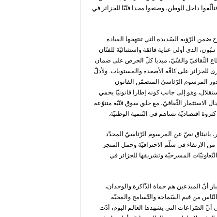
تألّقوا داخل الوطن، وصنعوا مجدا فنّيّا للجزائر في
ج ضمن الرّؤية السّديدة التي تنتهجها القيادة
ـبّون، الذي أولى عناية فائقة واستثنائيّة للفنّان
اع الثّقافيّ والفنّيّ، مبديا كلّ الحرص على ضمان
ى للجزائر على كافّة الأصعدة والمستويات. ولأدلّ
صدور المرسوم الرّئاسيّ المتضمّن القانون
استقلال، وهو إلى جانب كونه إطارا قانونيّا يحمي
 الاستثمار الثّقافيّ، مع خلق سوق فنّيّة متنوّعة
كثروة اقتصاديّة تساهم في التّنمية الوطنيّة.
 بانبثاق نصّ عن المرسوم الرّئاسيّ المحدّد
ها من الارتقاء في سلّم الاحترافيّة وحمل المنجز
تّعاونيّات المسرحيّة وتشريفها للجزائر في
تبار أنّ المبدعين هم حماة الذّاكرة والوجدان،
نّاس من قيم السّماحة والتّسامح والمحبّة
أنّ الصّراعات التي يشهدها العالم اليوم، أدّت