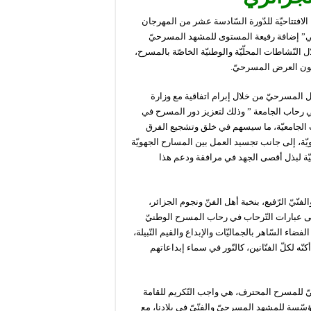
 الافتتاحيّة للدّورة السّادسة عشر من المهرجان
قومي” إضافة رفيعة المستوى للمشهد المسرحيّ
 النّشاطات المحلّيّة والوطنيّة الخاصّة بالمسرح،
بفنون العرض المسرحيّ.
في سياق ترقية الفعل المسرحيّ من خلال إبرام اتفاقية مع وزارة
في رحاب الجامعة ” وذلك لتعزيز دور المسرح في
 الجامعيّة، ما سيسهم في خلق وتشجيع الفرق
ّة، إلى جانب تجسيد العمل بين المسارح الجهويّة
يّة لبذل أقصى الجهد في مرافقة ودعم هذا
نّيّ الرّفيع، بنخبة أهل الفنّ ونجوم الجزائر،
مى عبارات التّرحاب في رحاب المسرح الوطنيّ
ضاء السّاهر بالجماليّات والإبداع والقيم النّبيلة،
ه لكلّ الفنّانين، كالنّور في سماء إبداعاتهم
يّ للمسرح المحترف، هي واجب التّكريم للقامة
لمؤسّسة للمشهد المسرحيّ والفنّيّ في بلادنا، مع