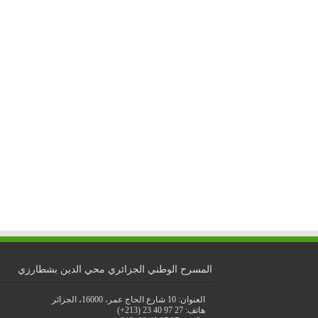
المسرح الوطني الجزائري محي الدين بشطارزي
العنوان: 10 شارع الحاج عمر، 16000، الجزائر
هاتف: 27 97 40 23 (213+)