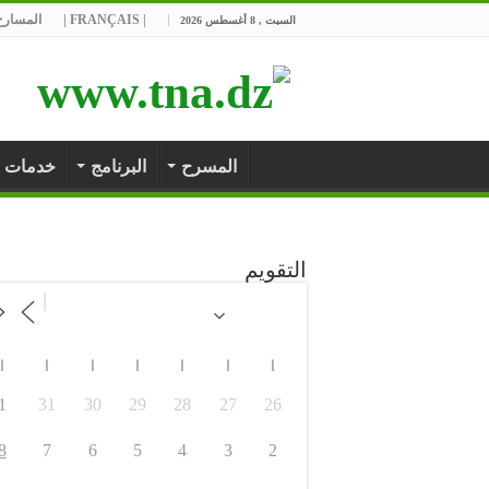
| FRANÇAIS |
المسارح 
السبت , 8 أغسطس 2026
المسرح
البرنامج
خدمات
التقويم
ا
ا
ا
ا
ا
ا
ا
1
31
30
29
28
27
26
8
7
6
5
4
3
2