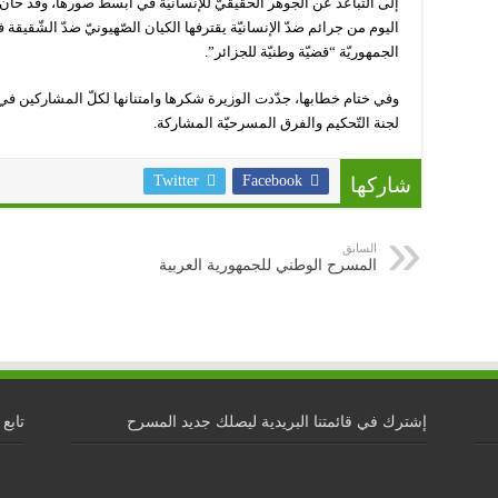
إلى التّباعد عن الجوهر الحقيقيّ للإنسانيّة في أبسط صورها، وقد حان
اليوم من جرائم ضدّ الإنسانيّة يقترفها الكيان الصّهيونيّ ضدّ الشّقيق
الجمهوريّة “قضيّة وطنيّة للجزائر”.
وفي ختام خطابها، جدّدت الوزيرة شكرها وامتنانها لكلّ المشاركين ف
لجنة التّحكيم والفرق المسرحيّة المشاركة.
Twitter
Facebook
شاركها
السابق
المسرح الوطني للجمهورية العربية
إشترك في قائمتنا البريدية ليصلك جديد المسرح
تابع 