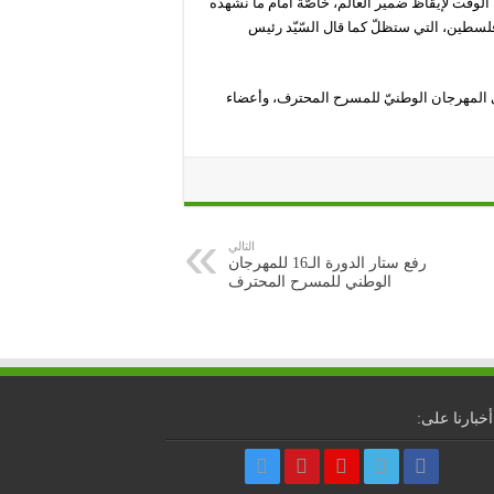
 الوقت لإيقاظ ضمير العالم، خاصّة أمام ما نشهده
ة فلسطين، التي ستظلّ كما قال السّيّد رئيس
ي المهرجان الوطنيّ للمسرح المحترف، وأعضاء
التالي
رفع ستار الدورة الـ16 للمهرجان
الوطني للمسرح المحترف
أخبارنا على: