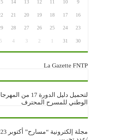
15
14
13
12
11
10
9
22
21
20
19
18
17
16
29
28
27
26
25
24
23
5
4
3
2
1
31
30
La Gazette FNTP
لتحميل دليل الدورة 17 من المه
الوطني للمسرح المحترف
مجلة إلكترونية “مس
/عدد تجريبي