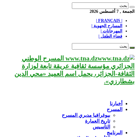
الجمعة , 7 أغسطس 2026
| FRANÇAIS |
المسارح الجهوية |
المهرجانات |
فضاء الطفل |
www.tna.dz المسرح الوطني
الجزائري مؤسسة ثقافية عريقة تابعة لوزارة
الثقافة-الجزائر، يحمل اسم العميد «محي الدين
بشطارزي».
أخبارنا
المسرح
بيوغرافيا مديري المسرح
تاريخ العمارة
التأسيس
البرنامج