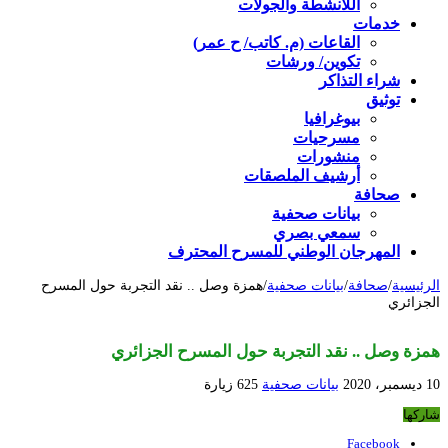
اللأنشطة والجولات
خدمات
القاعات (م. كاتب/ ح عمر)
تكوين/ ورشات
شراء التذاكر
توثيق
بيوغرافيا
مسرحيات
منشورات
أرشيف الملصقات
صحافة
بيانات صحفية
سمعي بصري
المهرجان الوطني للمسرح المحترف
الرئيسية
/
صحافة
/
بيانات صحفية
/
همزة وصل .. نقد التجربة حول المسرح
الجزائري
همزة وصل .. نقد التجربة حول المسرح الجزائري
10 ديسمبر، 2020
بيانات صحفية
625 زيارة
شاركها
Facebook