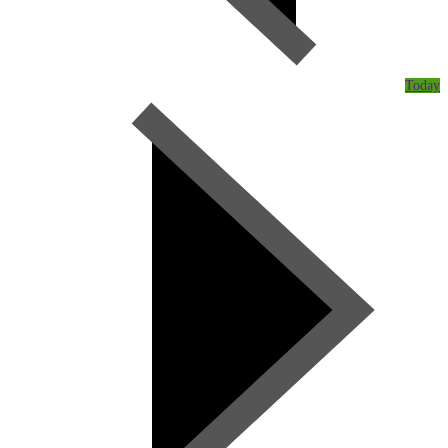
Today