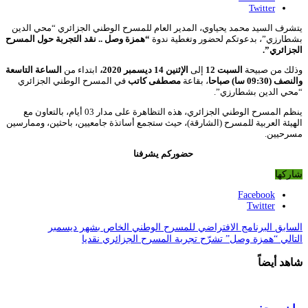
Twitter
يتشرف السيد محمد يحياوي، المدير العام للمسرح الوطني الجزائري “محي الدين
بشطارزي”، بدعوتكم لحضور وتغطية ندوة
“همزة وصل .. نقد التجربة
حول المسرح
الجزائري”.
وذلك من صبيحة
السبت 12
إلى
الإثنين 14 ديسمبر 2020،
ابتداء من
الساعة التاسعة
والنصف (09:30 سا) صباحا
، بقاعة
مصطفى كاتب
في المسرح الوطني الجزائري
“محي الدين بشطارزي”.
ينظم المسرح الوطني الجزائري، هذه التظاهرة على مدار 03 أيام، بالتعاون مع
الهيئة العربية للمسرح (الشارقة)، حيث ستجمع أساتذة جامعيين، باحثين، وممارسين
مسرحيين.
حضوركم يشرفنا
شاركها
Facebook
Twitter
السابق
البرنامج الافتراضي للمسرح الوطني الخاص بشهر ديسمبر
التالي
“همزة وصل” تشرّح تجربة المسرح الجزائري نقديا
شاهد أيضاً