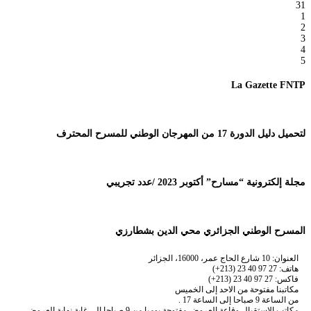
31
1
2
3
4
5
La Gazette FNTP
لتحميل دليل الدورة 17 من المهرجان الوطني للمسرح المحترف
مجلة إلكترونية “مسارح” أكتوبر 2023 /عدد تجريبي
المسرح الوطني الجزائري محي الدين بشطارزي
العنوان: 10 شارع الحاج عمر، 16000، الجزائر
هاتف: 27 97 40 23 (213+)
فاكس: 27 97 40 23 (213+)
مكاتبنا مفتوحة من الاحد إلى الخميس
من الساعة 9 صباحا إلى الساعة 17 .
مكاتب الاستقبال وقاعة العروض مفتوحة يوميا من 9 صباحا إلى غاية نهاية العروض.