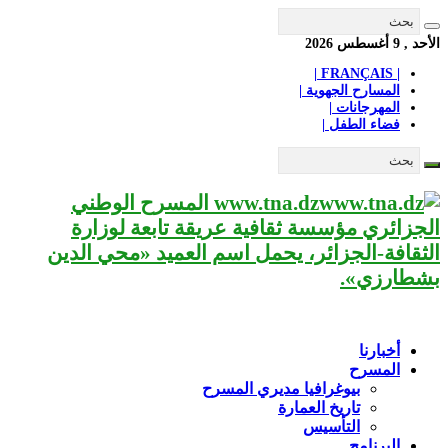
الأحد , 9 أغسطس 2026
| FRANÇAIS |
المسارح الجهوية |
المهرجانات |
فضاء الطفل |
www.tna.dz المسرح الوطني
الجزائري مؤسسة ثقافية عريقة تابعة لوزارة
الثقافة-الجزائر، يحمل اسم العميد «محي الدين
بشطارزي».
أخبارنا
المسرح
بيوغرافيا مديري المسرح
تاريخ العمارة
التأسيس
البرنامج