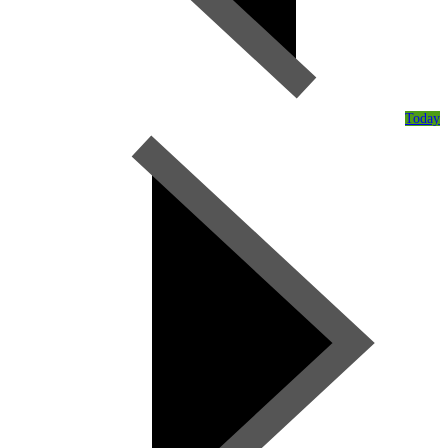
Today