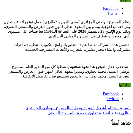
Facebook
Twitter
ينظم المسرح الوطني الجزائري “محي الدين بشطارزي” حفل توقيع اتفاقية تعاون
ومرافقة بيداغوجية بينه و بين المعهد العالي لمهن فنون العرض والسمعي البصري،
وذلك يوم ا
لإثنين 28 ديسمبر 2020 على الساعة الـ11:00 سا صباحا
على مستوى
نادي امحمد بن قطاف
في المسرح الوطني الجزائري.
تشمل هذه الشراكة نقاطا عديدة تتعلق بالبرامج التكوينية، تنظيم تظاهرات
مشتركة، وانشاء مخبر مشترك للتجارب والأبحاث المسرحية الجديدة.
ستعقب حفل التوقيع هذا
ندوة صحفية
ينشطها كل من المدير العام للمسرح
الوطني السيد/ محمد يحياوي، ومديرالمعهد العالي لمهن فنون العرض والسمعي
البصري السيد/ محمد بوكراس، واللذين سيستعرضان تفاصيل الاتفاقية.
شاركها
Facebook
Twitter
السابق
اختتام أشغال “همزة وصل” بالمسرح الوطني الجزائري
التالي
توقيع اتفاقية تعاون جديدة بالمسرح الوطني
شاهد أيضاً