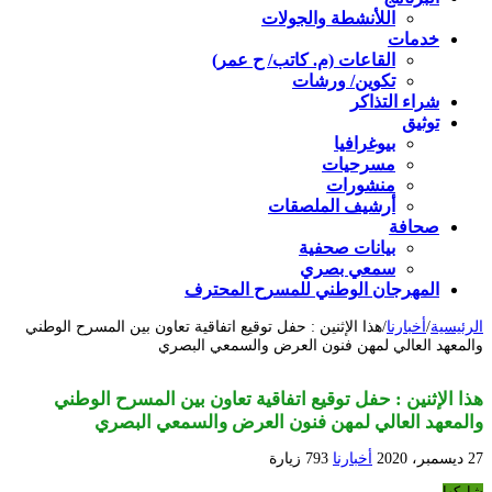
اللأنشطة والجولات
خدمات
القاعات (م. كاتب/ ح عمر)
تكوين/ ورشات
شراء التذاكر
توثيق
بيوغرافيا
مسرحيات
منشورات
أرشيف الملصقات
صحافة
بيانات صحفية
سمعي بصري
المهرجان الوطني للمسرح المحترف
الرئيسية
/
أخبارنا
/
هذا الإثنين : حفل توقيع اتفاقية تعاون بين المسرح الوطني
والمعهد العالي لمهن فنون العرض والسمعي البصري
هذا الإثنين : حفل توقيع اتفاقية تعاون بين المسرح الوطني
والمعهد العالي لمهن فنون العرض والسمعي البصري
27 ديسمبر، 2020
أخبارنا
793 زيارة
شاركها