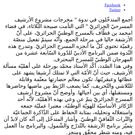
Facebook
Twitter
أجمع المتدخّلون في ندوة ” مخرجات مشروع الأرشيف
المسرحيّ الجزائريّ ” التي التأمت صبيحة الثّلاثاء، في فضاء
امحمد بن قطّاف بالمسرح الوطنيّ الجزائريّ، على أنّ
الأرشفة حاليا في مرحلة الجمع، وأنّه سيتمّ تفعيل منصّة
رقميّة تحتوي كلّ ما أنجزه المسرح الجزائريّ. وتندرج هذه
النّدوة ضمن البرنامج الأدبيّ للدّورة السّابعة عشرة من
المهرجان الوطنيّ للمسرح المحترف.
وفي هذا الصّدد، أكّد الأستاذ محمّد بورحلة على أهمّيّة مسألة
الأرشيف، حيث أنّ الأمّة التي لا تمتلك أرشيفا يشهد على
عطائها وعبقريّتها، تكون معالم حضارتها معتّمة وقابلة
للتّلاشي والتّحريف، كما يصعب الرّبط بين ماضيها وحاضرها
ومستقبلها، أي بين أجيالها. وأوضح أنّ مشروع أرشيف
المسرح الجزائريّ ينمّ عن وعي بهذه الأهمّيّة، لأنّه أحد
الرّكائز الأساسيّة للهويّة الوطنيّة، معتبرا عمليّة جمعه
واستغلاله وتحليله، بمثابة الحفاظ على الذّاكرة الجماعيّة
والتّراث الثّقافيّ الوطنيّ. وأشار المتدخّل إلى أنّه كان لابدّ أن
يتميّز برنامج الأرشفة بالتّدرّج والشّمول، والبرنامج بدأ العمل
فيه، ومنه شطر محقّق ومنجز.