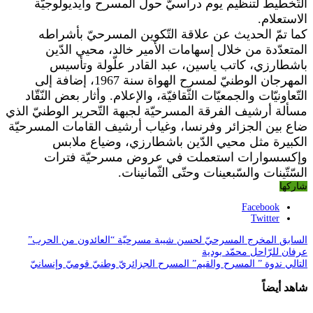
التّخطيط لتنظيم يوم دراسيّ حول المسرح وأيديولوجيّة
الاستعلام.
كما تمّ الحديث عن علاقة التّكوين المسرحيّ بأشراطه
المتعدّدة من خلال إسهامات الأمير خالد، محيي الدّين
باشطارزي، كاتب ياسين، عبد القادر علّولة وتأسيس
المهرجان الوطنيّ لمسرح الهواة سنة 1967، إضافة إلى
التّعاونيّات والجمعيّات الثّقافيّة، والإعلام. وأثار بعض النّقّاد
مسألة أرشيف الفرقة المسرحيّة لجبهة التّحرير الوطنيّ الذي
ضاع بين الجزائر وفرنسا، وغياب أرشيف القامات المسرحيّة
الكبيرة مثل محيي الدّين باشطارزي، وضياع ملابس
وإكسسوارات استعملت في عروض مسرحيّة فترات
السّتّينات والسّبعينات وحتّى الثّمانينات.
شاركها
Facebook
Twitter
السابق
المخرج المسرحيّ لحسن شيبة مسرحيّة “العائدون من الحرب”
عرفان للرّاحل محمّد بودية
التالي
ندوة ” المسرح والقيم” المسرح الجزائريّ وطنيّ قوميّ وإنسانيّ
شاهد أيضاً