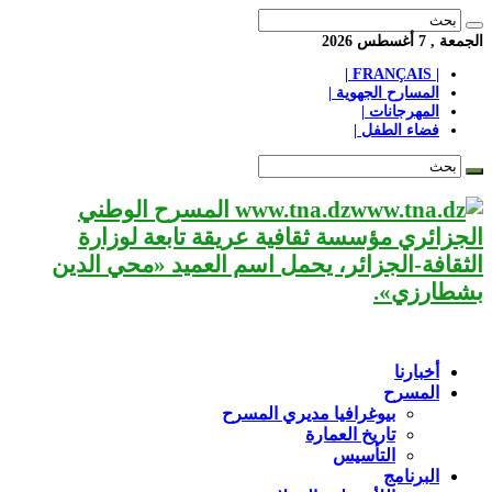
الجمعة , 7 أغسطس 2026
| FRANÇAIS |
المسارح الجهوية |
المهرجانات |
فضاء الطفل |
www.tna.dz المسرح الوطني
الجزائري مؤسسة ثقافية عريقة تابعة لوزارة
الثقافة-الجزائر، يحمل اسم العميد «محي الدين
بشطارزي».
أخبارنا
المسرح
بيوغرافيا مديري المسرح
تاريخ العمارة
التأسيس
البرنامج