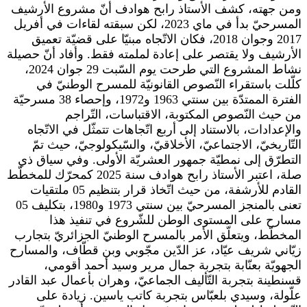
ومن جهته، كشف الأستاذ رابح هوادف أنّ مشروع الأرشيف
المسرحيّ بدأ في ماي 2023، لكن سبقته لقاءات في أفريل
2017 وجوان 2018، فكان الاتّجاه مبنيّا على قضيّة تعميق
الأرشيف ولا يقتصر على إعادة لملمته فقط. وأفاد أنّ حصيلة
نشاط المشروع التي طرحت يوم السّبت 29 جوان 2024،
كلّلت باستقراء النّصوص القانونيّة للمسرح الوطنيّ في
الفترة الممتدّة بين سنتي 1963 و1972، وإحصاء 38 مسرحيّة
من حيث النّصوص المكتوبة، الاقتباسات، التّراجم
والإعدادات، بالاستناد إلى أربع اتّجاهات تتمثّل في الاتّجاه
التّاريخيّ، الاجتماعيّ، الأخلاقيّ، والسّيكولوجيّ، حيث تمّ
التطرّق إلى نمطيّة جمهور العشريّة الأولى. وفي سياق ذي
صلة، اعتبر الأستاذ رابح هوادف سنة 2025 كمحرّك للمخطّط
القادم للأرشفة، من حيث اتّخاذ قرار بتنظيم 05 ملتقيات
تعنى بالمنجز المسرحيّ بين سنتي 1973 و1980، بتكليف 05
مسارح على المستوى الوطن للشّروع في تنفيذ هذا
المخطّط، ويتعلّق الأمر بالمسرح الوطنيّ الجزائريّ بتجارب
زيّاني شريف عيّاد، عز الدّين مجّوبي وبن قطّاف، والمسارح
الجهويّة بعنّابة بتجربة جمال مرير وسيد أحمد أقومي،
قسنطينة بتجربة التّأليف الجماعيّ، وهران بأعمال عبد القادر
علّولة، وسيدي بلعبّاس بتجربة كاتب ياسين. زيادة على