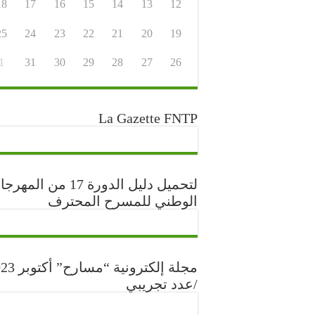
18
17
16
15
14
13
12
25
24
23
22
21
20
19
1
31
30
29
28
27
26
La Gazette FNTP
لتحميل دليل الدورة 17 من المه
الوطني للمسرح المحترف
مجلة إلكترونية “مس
/عدد تجريبي