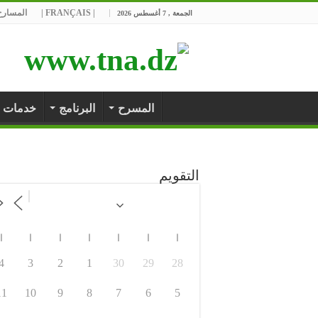
| FRANÇAIS |
المسارح 
الجمعة , 7 أغسطس 2026
المسرح
البرنامج
خدمات
التقويم
ا
ا
ا
ا
ا
ا
ا
4
3
2
1
30
29
28
11
10
9
8
7
6
5