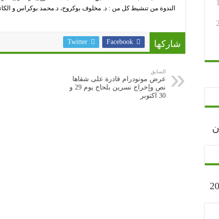
الندوة من تنشيط كل من : د. مخلوف بوكروح، د.محمد بوكراس و الكات
Twitter
Facebook
شاركها
السابق
عرض مونودرام قادرة على شقاها
نص وإخراج نسرين بلحاج يوم 29 و
30 اكتوبر
رجان
ارح” أكتوبر 2023