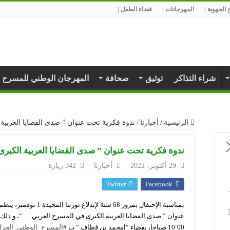
الجهوية |
المهرجانات |
فضاء الطفل |
شراء التذاكر
توثيق
صحافة
المهرجان الوطني للمسرح 
الرئيسية
/
أخبارنا
/
ندوة فكرية تحت عنوان ” صدى القضايا العربي
ندوة فكرية تحت عنوان ” صدى القضايا العربية الكبر
29 أكتوبر، 2022
أخبارنا
342 زيارة
Twitter
Facebook
بمناسبة الإحتفال بمرور 68 سنة لإندلاع ثورتنا المجيدة 1 نوفمبر، ينظم
10:00 صباحا، بفضاء “امحمد بن قطاف ” ب
#المسرح_الوطني_الحزا