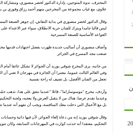
المحترف، ندوة المتوجين، بإدارة الدكتور لخضر منصوري، ومشاركة ا
علاوي، مع غياب مجموعة من المخرجين منهم أحمد رزاق وفوزي بن ب
وقال الدكتور لخضر منصوري في بداية النقاش، إن جوهر الصنعة المسرح
ليس قالبا جامدا ويترك للفنان حرية الانطلاق، سواء عبر الاعتداء عل
القواعد الأساسية للصنعة المسرحية.
وأضاف منصوري أن أساليب جديدة ظهرت بفضل اجتهادات قدمها مخرجي
صنعت مجد المسرح في الجزائر.
من جانبه، يرى المخرج شوقي بوزيد أن الجوائز لا تشكل عائقا أمام ا
وفي العالم الثالث عموما، معتبرا أن الجائزة في مهرجان لا تعني أن الف
تجعل من الفنان الأفضل، بل تضيف له راحة نفسية.
رجان
وأردف، مخرج “موسوساراما”، قائلا “عندما نتفق على هذا، تذهب حمّى 
وعندما نقدم عرضا، هناك من لا يتقبل العرض ولا يعجبه، ولجنة التحكي
بل مع الأعمال التي دخلت معك المنافسة، ويجب أن نفهم أنه عندما تتوج
وقال شوقي بوزيد إنه من دعاة إلغاء الجوائز، لأن فيها ذاتية وحسابا
ارح” أكتوبر 2023
التحكيم، معتقدا أنه حدثت كوارث في المهرجانات السابقة، وكان تتويج