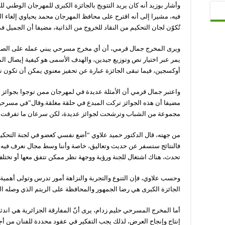
وأشار بوزيد أنه كان يريد التتويج بالجائزة الكبرى للمهرجان الوطن
فيه، مشيرا إلى أنه اقترح على محافظ المهرجان محمد يحياوي إلغاء ال
تٌكوّن لجان التحكيم من النقاد للخروج من الذاتية، مضيفا أن الجميل ف
ويرى المخرج جمال قرمي، أن أي مخرج مسرحي يبني عمله على الصدق
يمر عبر اختيار نص وتوزيع جيدين، والهدف الأسمى هو كيفية إيصال الم
أوكسجين، فيما تبقى الجائزة عبارة عن تحفيز معنوي يمكن أن تكون نع
واعتبر جمال قرمي أن الأمثلة عديدة في لمهرجان ممن توجوا بجوائز
مضيفا أن هذه الجوائز تركت المبدع في حلقة مغلقة.وقال”في مسرحي
مجموعة من الشباب وترشحت لجوائز عديدة، لكن سرعان ما تفرقت ا
من جهته، قال الدكتور حميد علاوي “أضع نفسي كعضو في لجنة التحكي
فالنتائج ستسفر عن حديث وتعاليق، خاصة وأننا وسط مجال نعرف فيه
تحدث، هناك اشتغال للجنة ورؤية ووجهة نظر ممكن تتفق معها أو تختلف
وحسب علاوي، فإن التنوع والتجربة والنزاهة أمور تدرس وتولى أهمية ك
الجائزة الكبرى هي رضا الجمهور والمحافظة على الريتم الذي وصله ال
أما المخرج المسرحي حليم زدام، يرى أنّ المفارقة الجزائرية هي اندثا
إنتاج وإنجاح العرض، لذلك يجب التفكير في عقود محددة للفنان من أج