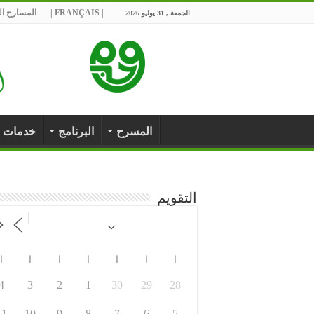
| FRANÇAIS |
المسارح الج
الجمعة , 31 يوليو 2026
المسرح
البرنامج
خدمات
التقويم
ا
ا
ا
ا
ا
ا
ا
4
3
2
1
30
29
28
11
10
9
8
7
6
5