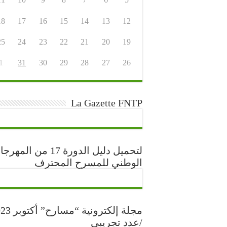
18
17
16
15
14
13
12
25
24
23
22
21
20
19
1
31
30
29
28
27
26
La Gazette FNTP
لتحميل دليل الدورة 17 من المه
الوطني للمسرح المحترف
مجلة إلكترونية “مس
/عدد تجريبي