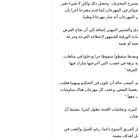
ي للمسرح المحترف، وحصل ذلك ولكن لا شيء تغير
جوائز في المهرجان،كما قدم مقترحا آخرا بأن
ي المهرجان أنه صار مهرجانا وطنيا.
 والضمير المهني إضافة إلى أن نجاح العرض
ادة الورقية للجمهور لإعطاءه الفرجة وجرعة
مة أو نقمة.
 وبعدها سقطوا سقوطا حرا ودخلوا في متاهات،
ة نزهة في غضب، التي أخرجتها شارك فيها
لفرقة”.
م، أصعب حالة أن تكون في التحكيم ومهما فعلت،
 بعضنا البعض، وعقب كل مهرجان هناك مناوشات
 معها.”
بيرة، ونقاشات اللجنة تطول كثيرا، مضيفا أنّ
فنان.
ر الفريق المتوج دائما، رغم العمل والتعب في
ل أهداف معينة.