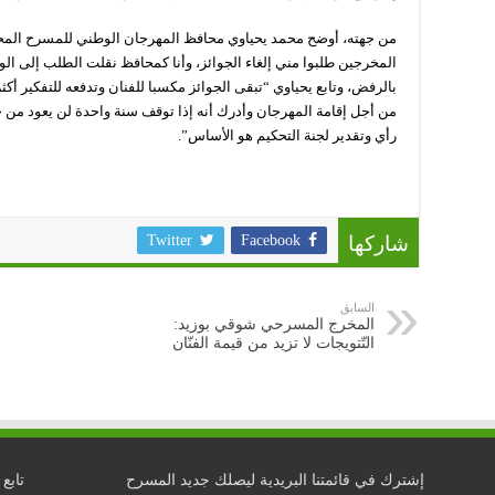
من جهته، أوضح محمد يحياوي محافظ المهرجان الوطني للمسرح المحت
المخرجين طلبوا مني إلغاء الجوائز، وأنا كمحافظ نقلت الطلب إلى الوز
بالرفض، وتابع يحياوي “تبقى الجوائز مكسبا للفنان وتدفعه للتفكير أ
من أجل إقامة المهرجان وأدرك أنه إذا توقف سنة واحدة لن يعود من جدي
رأي وتقدير لجنة التحكيم هو الأساس”.
شاركها
Facebook
Twitter
السابق
المخرج المسرحي شوقي بوزيد:
التّتويجات لا تزيد من قيمة الفنّان
إشترك في قائمتنا البريدية ليصلك جديد المسرح
تابع 