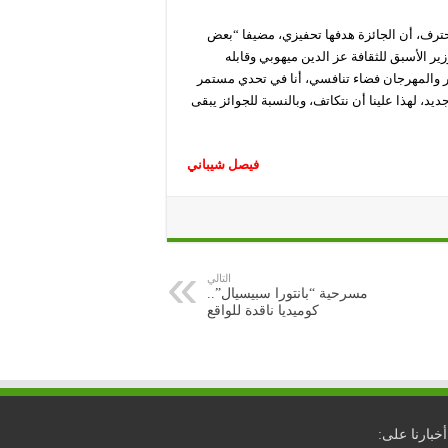
رف، أن الجائزة هدفها تحفيزي، مضيفا “بعض
ير الأسبق للثقافة عز الدين ميهوبي وقابله
كثر والمهرجان فضاء تنافسي، أنا في تحدي مستمر
د، لهذا علينا أن نتكاتف، وبالنسبة للجوائز يبقى
فيصل شيباني
التالي
مسرحية “بانتورا سبيسيال”..
كوميديا ناقدة للواقع
أخبارنا على: