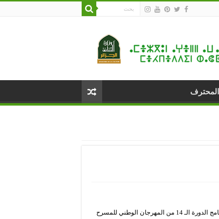
المحترف
احتضن فضاء امحمد بن قطاف، يوم الثلاثاء 16 مارس 2021، ضمن برنامج الدورة الـ 14 من المهرجان الوطني للمسرح