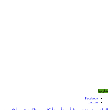
شاركها
Facebook
Twitter
السابق
بريد الجزائر إصداراً طابعياً مميزاً يُكرِّم من خلاله ستة من أعلام المس