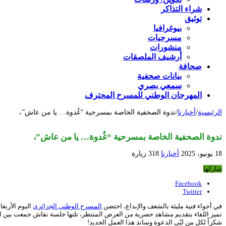
شراء التذاكر
توثيق
بيوغرافيا
مسرحيات
منشورات
أرشيف الملصقات
صحافة
بيانات صحفية
سمعي بصري
المهرجان الوطني للمسرح المحترف
الرئيسية
/
أخبارنا
/
ندوة الصحفية الخاصة بمسرحية “غُدوة… يا من عاش”،
ندوة الصحفية الخاصة بمسرحية “غُدوة… يا من عاش”،
18 يونيو، 2025
أخبارنا
318 زيارة
شاركها
Facebook
Twitter
في أجواء فنية مليئة بالشغف والإبداع، احتضن
المسرح الوطني الجزائري
اليوم الأربعاء 18 جوان 2025 ندوت الصحفية الخاصة بمسرحية “غُدوة… يا من عاش”، إخراج براهيم بركاتي، مخرج مساعد
تميز اللقاء بتقديم مشاهد حصرية من العرض المنتظر، تلتها جلسة نقاش جمعت بين الص
شكراً لكل من لبّى الدعوة وساند هذا العمل الجديد!