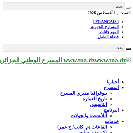
السبت , 1 أغسطس 2026
| FRANÇAIS |
المسارح الجهوية |
المهرجانات |
فضاء الطفل |
www.tna.dz المسرح الوطني الجزائري مؤسسة ثقافية عريقة تابعة لوزارة الثقافة-الجزائر، يحمل اسم العميد «محي الدين بشطارزي».
أخبارنا
المسرح
بيوغرافيا مديري المسرح
تاريخ العمارة
التأسيس
البرنامج
اللأنشطة والجولات
خدمات
القاعات (م. كاتب/ ح عمر)
تكوين/ ورشات