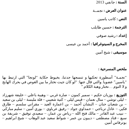
السنة :
جانفي 2013
عنوان العرض :
نجمــة
النص :
كاتب ياسين
الترجمة :
حسين طايلب
إعداد :
رشيد صوفي
المخرج و السينوغرافيا :
أحمد بن عيسى
موسيقى :
شيخ أمين
ملخص المسرحية
:
“نجمـة” أسطورة تحكيها و تنسجها جدتنا، بخيوط حكاية “لونجا” التي ارتبط بها
“ياسين” عضويا. والتي قال عنها: “لو كان جيت نختار ما بين الغوص في بحرك الهايج
و لا النوم …نختار وهبة الكلام.”
التوزيع :
بوزيان حكيم – سمير كمون – صارة غربي – وهيبة باعلي – خليفة شهرزاد
– ليلى توشي – منال نعمان – قيس ليلى – كتية شعيبي – فلة مليسة – ليلى بن سعيد
– بن شعبان حنان – البشان أحمد – بن اعمارة العيد – مقراني سلسم – طارق
فكير، – عادل ترباجي – حمداوي جواد – رفيق عرباوي – بوري أمين – سليم مباركي
– نبيب عبد القادر – مالك فتح الله – رياض بن عمار، – سعيدي توفيق – شريفة بن
سبع – قناد مصطفى – ديبون بن عمر – شواط سعيد عبد الوهاب – شيخ ابراهيم –
بوترفاس أمين.