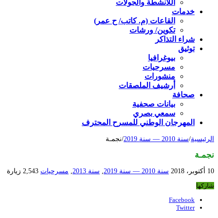
اللأنشطة والجولات
خدمات
القاعات (م. كاتب/ ح عمر)
تكوين/ ورشات
شراء التذاكر
توثيق
بيوغرافيا
مسرحيات
منشورات
أرشيف الملصقات
صحافة
بيانات صحفية
سمعي بصري
المهرجان الوطني للمسرح المحترف
الرئيسية
/
سنة 2010 — سنة 2019
/
نجمـة
نجمـة
10 أكتوبر، 2018
سنة 2010 — سنة 2019
,
سنة 2013
,
مسرحيات
2,543 زيارة
شاركها
Facebook
Twitter