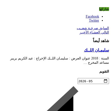
شاركها
Facebook
Twitter
السابق
صرخـة شعــب
التالي
العشـاء الأخيـر
شاهد أيضاً
سليمـان اللــك
السنة : 2018 عنوان العرض : سليمـان اللــك الإخراج : عبد الكريم بريبر
مساعد المخرج …
التقويم