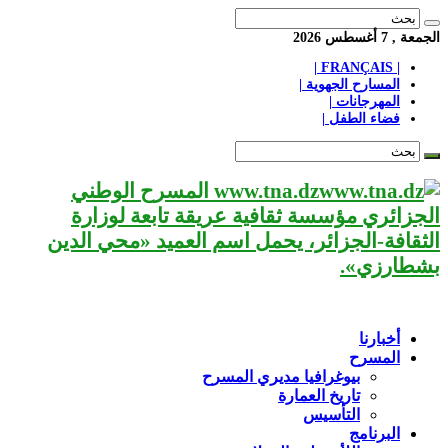
الجمعة , 7 أغسطس 2026
| FRANÇAIS |
المسارح الجهوية |
المهرجانات |
فضاء الطفل |
www.tna.dz المسرح الوطني
الجزائري مؤسسة ثقافية عريقة تابعة لوزارة
الثقافة-الجزائر، يحمل اسم العميد «محي الدين
بشطارزي».
أخبارنا
المسرح
بيوغرافيا مديري المسرح
تاريخ العمارة
التأسيس
البرنامج