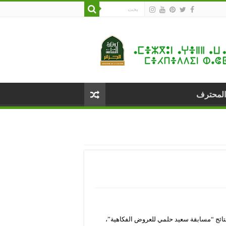
المحترف
لوطني الجزائري اليوم الأربعاء 10 نوفمبر 2021، عن نتائج “مسابقة سعيد حلمي للعروض الفكاهية”،