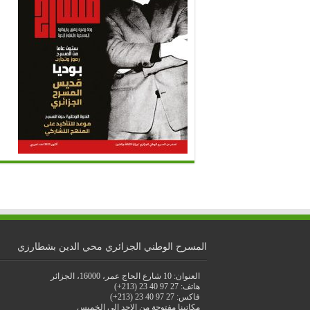
المسرح الوطني الجزائري محي الدين بشطارزي
العنوان: 10 شارع الحاج عمر، 16000، الجزائر
هاتف: 27 97 40 23 (213+)
فاكس: 27 97 40 23 (213+)
مكاتبنا مفتوحة من الاحد إلى الخميس