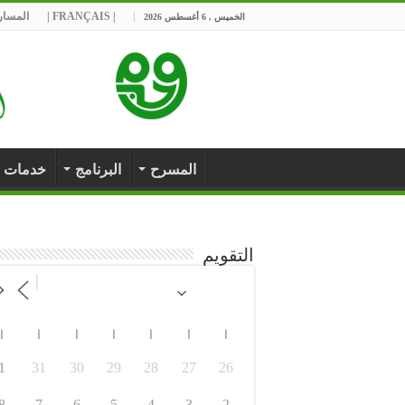
| FRANÇAIS |
المسارح
الخميس , 6 أغسطس 2026
المسرح
البرنامج
خدمات
التقويم
ا
ا
ا
ا
ا
ا
ا
1
31
30
29
28
27
26
8
7
6
5
4
3
2