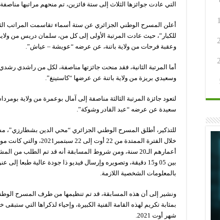
التي عادت جوائزها الثلاث إلى ستة فائزين، تم منحهم مراتبها مناصفة.
أعلن المسرح الوطني الجزائري عن ستة أسماء تقاسمت المراتب الثل
للكبار”، حيث عادت المرتبة الأولى إلى كل من، سلمان دريس من ولا
وعقبة فرحات من ولاية باتنة، عن عرضه “عويشة – عياش”.
أما المرتبة الثانية، فقد منحت جائزتها مناصفة، لكل من راشدي رشدي
وسعيدي بريزة من ولاية باتنة عن عرضها “كاستينغ”.
لتعود جائزة المرتبة الثالثة مناصفة إلى آمال بوعمرة من ولاية بومر
سعيدة عن عرضه “عبد القادر وشوكة”.
للتذكير، أطلق المسرح الوطني الجزائري “محي الدين بشطارزي”، مسا
خلال الفترة الممتدة من 22 أ
أعمارهم الـ20 سنة، ومن شروط المسابقة أنه قد تم الطلب من
بين 05 و15 دقيقة، وتصويره وإرسال فيديو ذا جودة عالية طبعا إل
بالمعلومات الشخصية اللازمة.
ونشير إلى أن هذه المسابقة، قد تم تنظيمها من طرف المسرح الوطني
شهر أوت 2021.