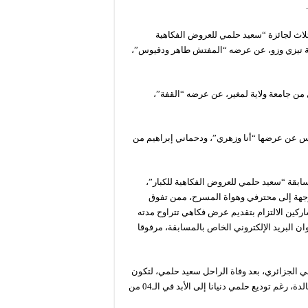
اث لجائزة “سعيد حلمي للعروض الفكاهية
ية تيزي وزو، عن عرضه “المفتش طاهر ودقيوس”،
 من جامعة ولاية لمغير، عن عرضه “القفة”،
داس عن عرضها “أنا وزهري”، ودحماني إبراهيم من
بقة “سعيد حلمي للعروض الفكاهية للكبار”،
وت إلى 22 سبتمبر2021، والتي كانت موجهة إلى محترفي وهواة المسرح، ممن تفوق
 المشاركين الالتزام بتقديم عرض فكاهي تتراوح مدته
ى عنوان البريد الإلكتروني الخاص بالمسابقة، مرفوقا
 الجزائري، بعد وفاة الراحل سعيد حلمي، لتكون
بمثابة تكريم لهذه القامة الفنية الكبيرة، وإحياء لذكراها التي ستبقى خالدة، رغم توديع حلمي دنيانا إلى الأبد في الـ04 من