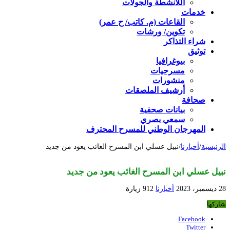
اللأنشطة والجولات
خدمات
القاعات (م. كاتب/ ح عمر)
تكوين/ ورشات
شراء التذاكر
توثيق
بيوغرافيا
مسرحيات
منشورات
أرشيف الملصقات
صحافة
بيانات صحفية
سمعي بصري
المهرجان الوطني للمسرح المحترف
الرئيسية
/
أخبارنا
/
نبيل عسلي ابن المسرح الغائب يعود من جديد
نبيل عسلي ابن المسرح الغائب يعود من جديد
28 ديسمبر، 2023
أخبارنا
912 زيارة
شاركها
Facebook
Twitter