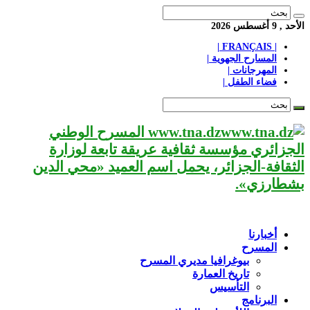
الأحد , 9 أغسطس 2026
| FRANÇAIS |
المسارح الجهوية |
المهرجانات |
فضاء الطفل |
www.tna.dz المسرح الوطني
الجزائري مؤسسة ثقافية عريقة تابعة لوزارة
الثقافة-الجزائر، يحمل اسم العميد «محي الدين
بشطارزي».
أخبارنا
المسرح
بيوغرافيا مديري المسرح
تاريخ العمارة
التأسيس
البرنامج