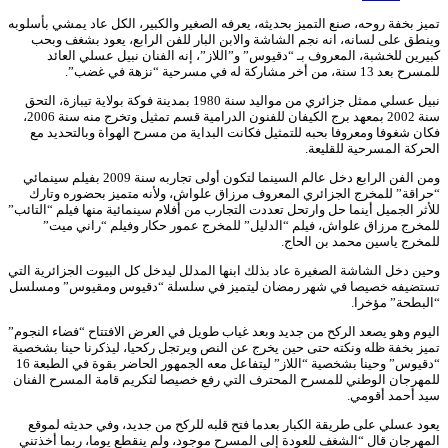
تميز بخفة روحه، صنع التميز بحديثه، يعرفه الصغير والكبير، الكل عاد يمشي بأسلوبه
وينطق على لسانه، انه نجم الشاشة والابن البار للفن الرابع، يعود بشغف وبحب
كبيرين للخشبة، المعروف بـ “دقيوس” و”اللاز”، إنه الفنان نبيل عسلي العائد
للمسرح بعد 13 سنة، من أخر مشاركة له في مسرحية “نزهة في غضب”.
نبيل عسلي ممثل جزائري من مواليد سنة 1980 بمدينة فوكة بولاية تيبازة، التحق
سنة 2002 بمعهد برج الكيفان للفنون الدرامية قسم تمثيل وتخرج منه سنة 2006،
فكان شغوفا ومعروفا بحبه للتمثيل فكانت البداية من مسرح الهواة وبالتحديد مع
الحركة المسرحية للقليعة.
ومن الفن الرابع دخل عالم السينما لتكون أولى تجاربه سنة 2009 بفيلم سينمائي
“حراقة” للمخرج الجزائري المعروف مرزاق علواش، ولأنه متميز بحضوره وتارك
للأثر الجميل أينما حل وارتحل تعددت التجارب من أفلام سينمائية منها فيلم “التائب”
للمخرج مرزاق علواش، فيلم “الدليل” للمخرج عمور حكار وفيلم “راني ميت”
للمخرج ياسين محمد بن الحاج.
وحين دخل الشاشة الصغيرة عاد بذلك ابنها المدلل ليدخل كل البيوت الجزائرية التي
تستضيفه خصيصا في شهر رمضان ليتميز في سلسلة “دقيوس ومقيوس” ومسلسل
“البطحة” مؤخرا.
اليوم وهو يصعد الركح من جديد وبعد غياب طويل في العرض الافتتاح “فضاء النجوم”
تميز بخفة ظله ونكته حتى حين يخرج عن النص ويرتجل ركحيا، ليذكرنا حينا بشخصية
“دقيوس” وحينا بشخصية “اللاز” ليتفاعل معه الجمهور الحاضر بقوة في الطبعة 16
للمهرجان الوطني للمسرح المحترف التي رفع خصيصا لتكريم قامة المسرح الفنان
سيد أحمد أقومي.
يعود عسلي على طريقة الكبار بعدما فتح قلبه للركح من جديد، وفي حديثه لموقع
المهرجان قال “الشغف للعودة إلى المسرح موجود، ولم ينقطع يوما، ربما أخذتني