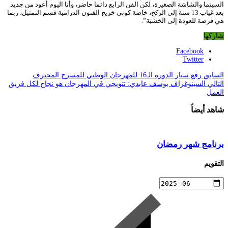
السينما والشاشة الصغيرة، لكن الفن الرابع دائما حاضر، وأنا اليوم أعود من جديد
بعد غياب 13 سنة إلى الركح، خاصة كوني خريج الفنون الدرامية قسم التمثيل، ربما
هي فرصة للعودة إلى الخشبة”.
شاركها
Facebook
Twitter
السابق
رفع ستار الدورة الـ16 للمهرجان الوطني للمسرح المحترف
التالي
السينوغراف يوسف عابدي: تتويجي في المهرجان هو نجاح لكل فريق
العمل
شاهد أيضاً
برنامج شهر رمضان
التقويم