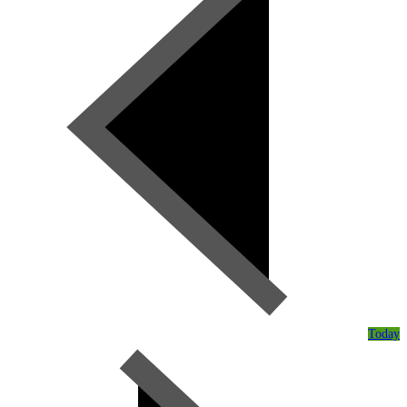
Today