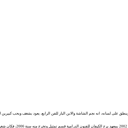
نبيل عسلي ممثل جزائري من موال