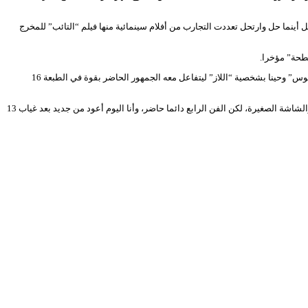
بحضوره وتارك للأثر الجميل أينما حل وارتحل تعددت التجارب من أفلام سينمائية منها فيلم “التائب” للمخرج
طحة” مؤخرا.
اليوم وهو يصعد الركح من جديد وبعد غياب طويل في العرض الافتتاح “فضاء النجوم” تميز بخفة ظله ونكته حتى حين يخرج عن النص ويرتجل ركحيا، ليذكرنا حينا بشخصية “دقيوس” وحينا بشخصية “اللاز” ليتفاعل معه الجمهور الحاضر بقوة في الطبعة 16
يعود عسلي على طريقة الكبار بعدما فتح قلبه للركح من جديد، وفي حديثه لموقع المهرجان قال “الشغف للعودة إلى المسرح موجود، ولم ينقطع يوما، ربما أخذتني السينما والشاشة الصغيرة، لكن الفن الرابع دائما حاضر، وأنا اليوم أعود من جديد بعد غياب 13