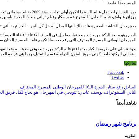
المسرحية للقليعة.
ومن الفن الرابع دخل عالم 
مرزاق علواش، فيلم “الدليل” للمخرج عمور حكار وفيلم “راني ميت” للمخرج ياسين م
وحين دخل الشاشة الصغيرة عاد بذلك ابنها المدلل ليدخل كل البيوت الجزائرية ا
للمهرجان الوطني للمسرح المحترف التي رفع خصيصا لتكريم قامة المسرح الفنان سي
سنة إلى الركح، خاصة كوني خريج الفنون الدرامية قسم التمثيل، ربما هي فرصة للعود
شاركها
Facebook
Twitter
السابق
رفع ستار الدورة الـ16 للمهرجان الوطني للمسرح المحترف
التالي
السينوغراف يوسف عابدي: تتويجي في المهرجان هو نجاح لكل فريق ال
شاهد أيضاً
برنامج شهر رمضان
التقويم