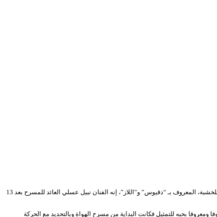
تميز بخفة روحه، صنع التميز بحديثه، يعرفه الصغير والكبير، الكل عاد يمشي بأسلوبه وينطق على لسانه، انه نجم الشاشة والابن البار للفن الرابع، يعود بشغف وبحب كبيرين للخشبة، المعروف بـ “دقيوس” و”اللاز”، إنه الفنان نبيل عسلي العائد للمسرح بعد 13
يد سنة 1980 بمدينة فوكة بولاية تيبازة، التحق سنة 2002 بمعهد برج الكيفان للفنون الدرامية قسم تمثيل وتخرج منه سنة 2006، فكان شغوفا ومعروفا بحبه للتمثيل فكانت البداية من مسرح الهواة وبالتحديد مع الحركة