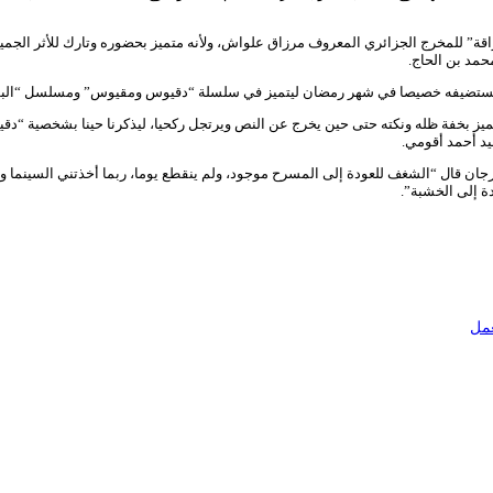
السينما لتكون أولى تجاربه سنة 2009 بفيلم سينمائي “حراقة” للمخرج الجزائري المعروف مرزاق علواش، ولأنه متميز 
حمد بن الحاج.
لتي تستضيفه خصيصا في شهر رمضان ليتميز في سلسلة “دقيوس ومقيوس” ومسلسل “الب
د أحمد أقومي.
ة إلى الخشبة”.
عمل