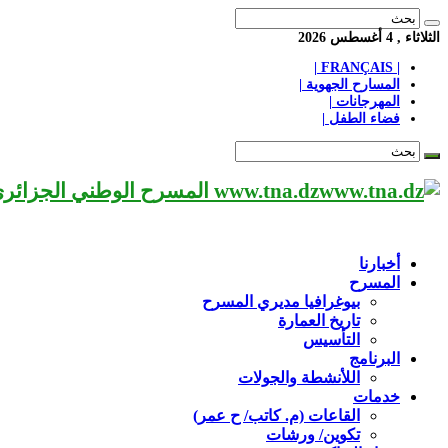
الثلاثاء , 4 أغسطس 2026
| FRANÇAIS |
المسارح الجهوية |
المهرجانات |
فضاء الطفل |
www.tna.dz المسرح الوطني الجزائري مؤسسة ثقافية عريقة تابعة لوزارة الثقافة-الجزائر، يحمل اسم العميد «محي الدين بشطارزي».
أخبارنا
المسرح
بيوغرافيا مديري المسرح
تاريخ العمارة
التأسيس
البرنامج
اللأنشطة والجولات
خدمات
القاعات (م. كاتب/ ح عمر)
تكوين/ ورشات