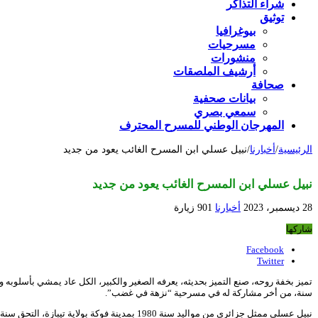
شراء التذاكر
توثيق
بيوغرافيا
مسرحيات
منشورات
أرشيف الملصقات
صحافة
بيانات صحفية
سمعي بصري
المهرجان الوطني للمسرح المحترف
الرئيسية
/
أخبارنا
/
نبيل عسلي ابن المسرح الغائب يعود من جديد
نبيل عسلي ابن المسرح الغائب يعود من جديد
28 ديسمبر، 2023
أخبارنا
901 زيارة
شاركها
Facebook
Twitter
سنة، من أخر مشاركة له في مسرحية “نزهة في غضب”.