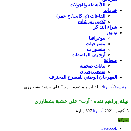
اللأنشطة والجولات
خدمات
القاعات (م. كاتب/ ح عمر)
تكوين/ ورشات
شراء التذاكر
توثيق
بيوغرافيا
مسرحيات
منشورات
أرشيف الملصقات
صحافة
بيانات صحفية
سمعي بصري
المهرجان الوطني للمسرح المحترف
الرئيسية
/
أخبارنا
/
نبيلة إبراهيم تقدم “آرت” على خشبة بشطارزي
نبيلة إبراهيم تقدم “آرت” على خشبة بشطارزي
5 أكتوبر، 2021
أخبارنا
897 زيارة
شاركها
Facebook