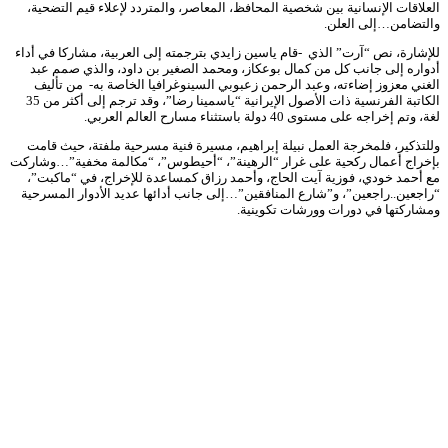
العلاقات الإنسانية بين شخصية المحافظ، المعاصر، والمتردد لإعلاء قيم التضحية،
والتضامن…إلى العلن.
للإشارة، نص “آرت” الذي -قام ياسين زايدي بترجمته إلى العربية، مشاركا في أداء
أدواره إلى جانب كل من كمال بوعكاز، ومحمد الصغير بن داود، والذي صمم عبد
الغني معزوز إضاءته، وعبد الرحمن زعبوبي السينوغرافيا الخاصة به- من تأليف
الكاتبة الفرنسية ذات الأصول الإيرانية “ياسمينا رضا”، وقد ترجم إلى أكثر من 35
لغة، وتم إخراجه على مستوى 40 دولة باستثناء مسارح العالم العربي.
وللتذكير، فلمخرجة العمل نبيلة إبراهيم، مسيرة فنية مسرحية ملفتة، حيث قامت
بإخراج أعمال ركحية على غرار “الرهينة”، “أحيطوس”، “مكالمة مخفية”…وشاركت
مع أحمد خودي، فوزية آيت الحاج، وأحمد رزاق كمساعدة للإخراج، في “ماكبت”،
“راجعين..راجعين”، و”شارع المنافقين”…إلى جانب أدائها عديد الأدوار المسرحية
ومشاركتها في دورات وورشات تكوينية.