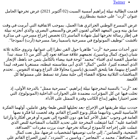
Twitter
قدمت الطالبة نبيلة إبراهيم أمسية السبت (02 أكتوبر 2021) عرض تخرجها الحامل
عنوان “آرت” على خشبة بشطارزي.
عرض المسرح الوطني الجزائري هذا العمل، بموجب الاتفاقية التي أبرمت في وقت
سابق بينه وبين المعهد العالي لفنون العرض والسمعي البصري، والذي أنجزته نبيلة
في إطار رسالة تخرجها لنيل شهادة الماستر (2) تخصص إخراج مسرحي، في مذكرة
ناقشت “توظيف المونولوج في مسرحية ياسمينا رضا..مسرحية (آرت) أنموذجا”.
تدور أحداث مسرحية “آرت” ظاهريا حول الفن نظرا إلى عنوانها، وتروي حكاية ثلاثة
شبان (موح، كمال وياسين)، تجمعهم علاقة صداقة تعود إلى أكثر من 15 سنة، تبدأ
تفاصيل القصة لدى اقتناء “محمد” لوحة فنية بيضاء بالكامل بثمن جد باهظ، الإنجاز
الذي أسعده كثيرا، عكس “كمال” الذي أبى مقاسمته غبطته، مستغربا تصرفه، ليبدأ
الصراع بينهما، هنا يلتحق الصديق (ياسين) محاولا فك النزاع وتهدئة النفوس…تحتدم
المناقشات الثلاثية محوّلة الفضاء إلى حلبة مصارعة تسقط على مستواها كل
الأقنعة.
تعد “آرت” بالنسبة لمخرجتها نبيلة إبراهيم، “مسرحية ممثل” بالدرجة الأولى، إذ
تخلت فيها عن كل المؤثرات، معتمدة على الحوارات الداخلية (المونولوج)، التي
تعتبر اختبارا يظهر إبداع الكاتب وقدرة الممثل على الأداء.
حددت نبيلة طريقتها في الإخراج -بعد تحليلها للنص طبعا- وفق عاملين، أولهما الفكرة
الأساسية للنص، وثانيهما شكل ونوع الصراع القائم. وقد لخصت لنا فكرة نصها
العامة في وجوب “تقبل الآخر كما هو، دون اللجوء إلى تغييره أو فرض أفكارنا وآرائنا
الخاصة عليه”. كما اشتغلت المخرجة على تحديد الكلمات المفتاحية للنص الذي
عملت على إخراجه كأنموذج لرسالة تخرجها، حيث برزت مفردات “الصداقة،
التضحية، والتضامن”، إلى جانب توصيفها لشخصيات عرضها، مثل نعت كمال
بـ”المحافظ”، محمد بـ “المعاصر”، وياسين بـ “المتردد”، ليبرز الصراع القائم على