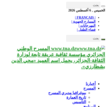
الخميس , 6 أغسطس 2026
| FRANÇAIS |
المسارح الجهوية |
المهرجانات |
فضاء الطفل |
www.tna.dz المسرح الوطني
الجزائري مؤسسة ثقافية عريقة تابعة لوزارة
الثقافة-الجزائر، يحمل اسم العميد «محي الدين
بشطارزي».
أخبارنا
المسرح
بيوغرافيا مديري المسرح
تاريخ العمارة
التأسيس
البرنامج