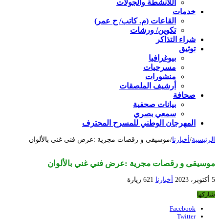
اللأنشطة والجولات
خدمات
القاعات (م. كاتب/ ح عمر)
تكوين/ ورشات
شراء التذاكر
توثيق
بيوغرافيا
مسرحيات
منشورات
أرشيف الملصقات
صحافة
بيانات صحفية
سمعي بصري
المهرجان الوطني للمسرح المحترف
الرئيسية
/
أخبارنا
/
موسيقى و رقصات مجرية :عرض فني غني بالألوان
موسيقى و رقصات مجرية :عرض فني غني بالألوان
5 أكتوبر، 2023
أخبارنا
621 زيارة
شاركها
Facebook
Twitter