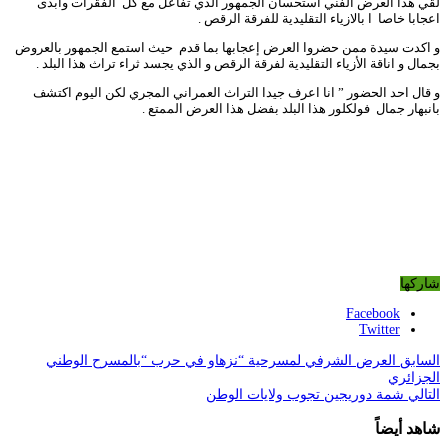
لقي هذا العرض الفني استحسان الجمهور الذي تفاعل مع كل الفقرات وابدى
اعجابا خاصا ا بالازياء التقليدية للفرقة الرقص .
و اكدت سيدة ممن حضروا العرض إعجابها بما قدم حيث استمع الجمهور بالعروض
بجمال و اناقة الأزياء التقليدية لفرقة الرقص و الذي يجسد ثراء تراث هذا البلد .
و قال احد الحضور ” انا اعرف جيدا التراث العمراني المجري لكن اليوم اكتشف
بانبهار جمال فولكلور هذا البلد بفضل هذا العرض الممتع .
شاركها
Facebook
Twitter
السابق
العرض الشرفي لمسرحية “نزهاو في حرب “بالمسرح الوطني
الجزائري
التالي
شمة دوريجين تجوب ولايات الوطن
شاهد أيضاً