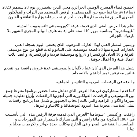
احتضن فضاء المسرح الوطني الجزائري محي الدين بشطرزي يوم 28 سبتمير 2023
(سا 19)عرضا فنيا جمع بين الموسيقى و الرقص المستمد من التراث والفولكلور
المجري العريق نظمته سفارة المجر بالجزائر تحت رعاية وزارة الثقافة و الفنون .
نظم هذا العرض الفني الذي قدمته فرقة “كوروسمنتي تانسيغيوت “لمدينة
“غيوماندرود” بمناسبة مرور 110 سنة على إقامة عازف البيانو المجري الشهير بلا
بارتوك بالجزائر .
و يتميز المسار الفني لهذا العازف الموهوب الذي يحتفى اليوم بسجله الغني
بانجازات كثيرة منها 26 قطعة موسيقية على البيانو و ثلاث قطع من نوع موسيقى
الغرفة و 10 الحان اوركسترا و 8 روائع موسيقية فردية و اوركسترية و ايضا ثلاث
اعمال فنية و9 أعمال جوقية .
شمل هذا العرض الذي كان غنيا بالألوان والموسيقى عدة عروض راقصة من تقديم
فنانين محترفين تميز أداءهم بالانسجام
و الدقة في الرقصات الفردية و الثنائية و الجماعية .
كما قدم المشاركون في هذا العرض الذي تفاعل معه الحضور برنامجا متنوعا جمع
بين الموسيقى و الرقصات الفولكلورية التي أنجزتها الراقصات
بأزياء
تقليدية جميلة
تميزها والألوان الزاهية والتي نالت إعجاب الجمهور .و شمل هذا برنامج رقصات
تمثل عدة مدن مجرية مثل اندرود غيونغيفالنا و كالاساو و غيرها .
رافقت اوركيسترا “سوتيامبا “العرض الذي قدمته فرقة الرقص هذه التي تأسست
في 1967 المكونة من مائة راقص و التي تشارك باستمرار في المهرجانات و
المناسبات الفنية في المجر و في الخارج ،وكللت بعدة جوائز و تكريمات محليا و
دوليا .