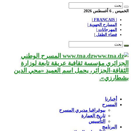
الخميس , 6 أغسطس 2026
| FRANÇAIS |
المسارح الجهوية |
المهرجانات |
فضاء الطفل |
www.tna.dz المسرح الوطني
الجزائري مؤسسة ثقافية عريقة تابعة لوزارة
الثقافة-الجزائر، يحمل اسم العميد «محي الدين
بشطارزي».
أخبارنا
المسرح
بيوغرافيا مديري المسرح
تاريخ العمارة
التأسيس
البرنامج