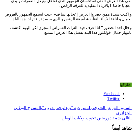
لقي هذا العرض الفني استحسان الجمهور الذي تفاعل مع كل الفقرات وابدى
اعجابا خاصا ا بالازياء التقليدية للفرقة الرقص .
و اكدت سيدة ممن حضروا العرض إعجابها بما قدم حيث استمع الجمهور بالعروض
بجمال و اناقة الأزياء التقليدية لفرقة الرقص و الذي يجسد ثراء تراث هذا البلد .
و قال احد الحضور ” انا اعرف جيدا التراث العمراني المجري لكن اليوم اكتشف
بانبهار جمال فولكلور هذا البلد بفضل هذا العرض الممتع .
شاركها
Facebook
Twitter
السابق
العرض الشرفي لمسرحية “نزهاو في حرب “بالمسرح الوطني
الجزائري
التالي
شمة دوريجين تجوب ولايات الوطن
شاهد أيضاً