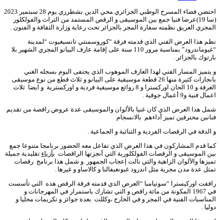
احتضن فضاء المسرح الوطني الجزائري محي الدين بشطرزي يوم 28 سبتمير 2023
(سا 19)عرضا فنيا جمع بين الموسيقى و الرقص المستمد من التراث والفولكلور
المجري العريق نظمته سفارة المجر بالجزائر تحت رعاية وزارة الثقافة و الفنون .
نظم هذا العرض الفني الذي قدمته فرقة “كوروسمنتي تانسيغيوت “لمدينة
“غيوماندرود” بمناسبة مرور 110 سنة على إقامة عازف البيانو المجري الشهير بلا
بارتوك بالجزائر .
و يتميز المسار الفني لهذا العازف الموهوب الذي يحتفى اليوم بسجله الغني
بانجازات كثيرة منها 26 قطعة موسيقية على البيانو و ثلاث قطع من نوع موسيقى
الغرفة و 10 الحان اوركسترا و 8 روائع موسيقية فردية و اوركسترية و ايضا ثلاث
اعمال فنية و9 أعمال جوقية .
شمل هذا العرض الذي كان غنيا بالألوان والموسيقى عدة عروض راقصة من تقديم
فنانين محترفين تميز أداءهم بالانسجام
و الدقة في الرقصات الفردية و الثنائية و الجماعية .
كما قدم المشاركون في هذا العرض الذي تفاعل معه الحضور برنامجا متنوعا جمع
بين الموسيقى و الرقصات الفولكلورية التي أنجزتها الراقصات
بأزياء
تقليدية جميلة
تميزها والألوان الزاهية والتي نالت إعجاب الجمهور .و شمل هذا برنامج رقصات
تمثل عدة مدن مجرية مثل اندرود غيونغيفالنا و كالاساو و غيرها .
رافقت اوركيسترا “سوتيامبا “العرض الذي قدمته فرقة الرقص هذه التي تأسست
في 1967 المكونة من مائة راقص و التي تشارك باستمرار في المهرجانات و
المناسبات الفنية في المجر و في الخارج ،وكللت بعدة جوائز و تكريمات محليا و
دوليا .