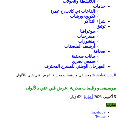
اللأنشطة والجولات
خدمات
القاعات (م. كاتب/ ح عمر)
تكوين/ ورشات
شراء التذاكر
توثيق
بيوغرافيا
مسرحيات
منشورات
أرشيف الملصقات
صحافة
بيانات صحفية
سمعي بصري
المهرجان الوطني للمسرح المحترف
الرئيسية
/
أخبارنا
/
موسيقى و رقصات مجرية :عرض فني غني بالألوان
موسيقى و رقصات مجرية :عرض فني غني بالألوان
5 أكتوبر، 2023
أخبارنا
621 زيارة
شاركها
Facebook
Twitter