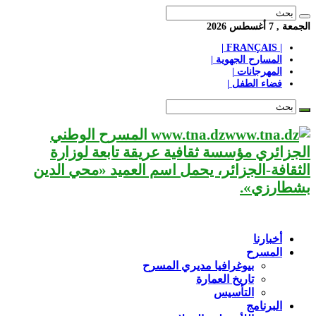
الجمعة , 7 أغسطس 2026
| FRANÇAIS |
المسارح الجهوية |
المهرجانات |
فضاء الطفل |
www.tna.dz المسرح الوطني
الجزائري مؤسسة ثقافية عريقة تابعة لوزارة
الثقافة-الجزائر، يحمل اسم العميد «محي الدين
بشطارزي».
أخبارنا
المسرح
بيوغرافيا مديري المسرح
تاريخ العمارة
التأسيس
البرنامج