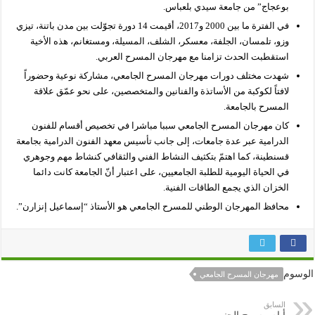
بوعجاج” من جامعة سيدي بلعباس.
في الفترة ما بين 2000 و2017، أقيمت 14 دورة تجوّلت بين مدن باتنة، تيزي
وزو، تلمسان، الجلفة، معسكر، الشلف، المسيلة، ومستغانم، هذه الأخية
استقطبت الحدث تزامنا مع مهرجان المسرح العربي.
شهدت مختلف دورات مهرجان المسرح الجامعي، مشاركة نوعية وحضوراً
لافتاً لكوكبة من الأساتذة والفنانين والمتخصصين، على نحو عمّق علاقة
المسرح بالجامعة.
كان مهرجان المسرح الجامعي سببا مباشرا في تخصيص أقسام للفنون
الدرامية عبر عدة جامعات، إلى جانب تأسيس معهد الفنون الدرامية بجامعة
قسنطينة، كما اهتمّ بتكثيف النشاط الفني والثقافي كنشاط مهم وجوهري
في الحياة اليومية للطلبة الجامعيين، على اعتبار أنّ الجامعة كانت دائما
الخزان الذي يجمع الطاقات الفنية.
محافظ المهرجان الوطني للمسرح الجامعي هو الأستاذ “إسماعيل إنزارن”.
الوسوم
مهرجان المسرح الجامعي
السابق