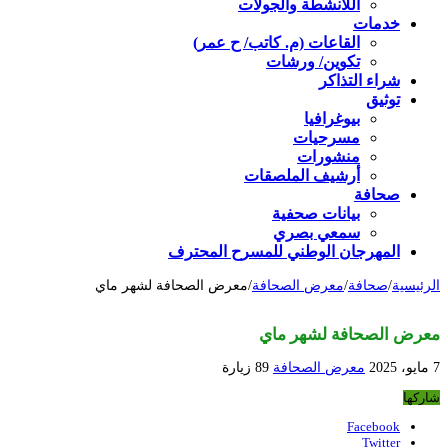
اللأنشطة والجولات
خدمات
القاعات (م. كاتب/ ح عمر)
تكوين/ ورشات
شراء التذاكر
توثيق
بيوغرافيا
مسرحيات
منشورات
أرشيف الملصقات
صحافة
بيانات صحفية
سمعي بصري
المهرجان الوطني للمسرح المحترف
الرئيسية
/
صحافة
/
معرض الصحافة
/
معرض الصحافة لشهر ماي
معرض الصحافة لشهر ماي
7 مايو، 2025
معرض الصحافة
89 زيارة
شاركها
Facebook
Twitter