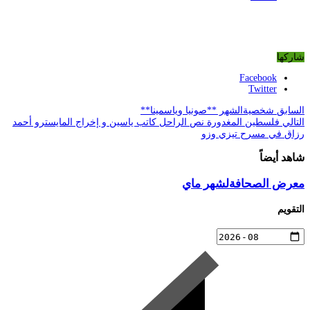
شاركها
Facebook
Twitter
السابق
شخصيةالشهر **صونيا وياسمينا**
التالي
فلسطين المغدورة نص الراحل كاتب ياسين و إخراج المايسترو أحمد
رزاق في مسرح تيزي وزو
شاهد أيضاً
معرض الصحافةلشهر ماي
التقويم