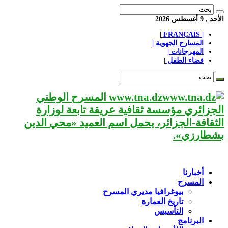
الأحد , 9 أغسطس 2026
| FRANÇAIS |
المسارح الجهوية |
المهرجانات |
فضاء الطفل |
www.tna.dz المسرح الوطني
الجزائري مؤسسة ثقافية عريقة تابعة لوزارة
الثقافة-الجزائر، يحمل اسم العميد «محي الدين
بشطارزي».
أخبارنا
المسرح
بيوغرافيا مديري المسرح
تاريخ العمارة
التأسيس
البرنامج