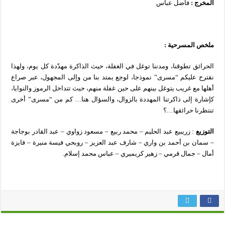
المخرج :
فاضل عباس
ملخص المسرحية
:
الحرائق تطوقنا، ومدننا توغل في الغفلة، حيث الذاكرة مهدّدة كل يوم، ولهذا
نقترح عليكم “مسرى” نموذجا، لوجع يمتد بنا من وإلى المجهول، عبر صراع
أهلها مع غريب يتوغل بينهم على حين غفلة منهم، حيث تتداخل الرموز والنوايا،
كإشارة إلى ذاكرتنا المهددة بالزوال، والسؤال هنا… كم من “مسرى” أخرى
تنتظرنا حرائقها…؟
التوزيع
: زريبيع عبد الحليم – محمد ربيع – مسعود زواوي – عبد القادر بوجاجة
– سمان بن أحمد بن واري – شارف عبد العزيز – روبحي فيسة منيرة – فايزة
أمال – جمال قرمي – زهير كريميري – عباس محمد إسلام.