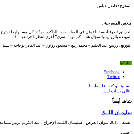
المخرج :
فاضل عباس
ملخص المسرحية
:
الحرائق تطوقنا، ومدننا توغل في الغفلة، حيث الذاكرة مهدّدة كل يوم، ولهذا نقترح
المهددة بالزوال، والسؤال هنا… كم من “مسرى” أخرى تنتظرنا حرائقها…؟
التوزيع
: زريبيع عبد الحليم – محمد ربيع – مسعود زواوي – عبد القادر بوجاجة – سما
شاركها
Facebook
Twitter
السابق
لو كنت فلسطينيـا
التالي
بنــات ليــر
شاهد أيضاً
سليمـان اللــك
السنة : 2018 عنوان العرض : سليمـان اللــك الإخراج : عبد الكريم بريبر مساعد المخرج …
التقويم