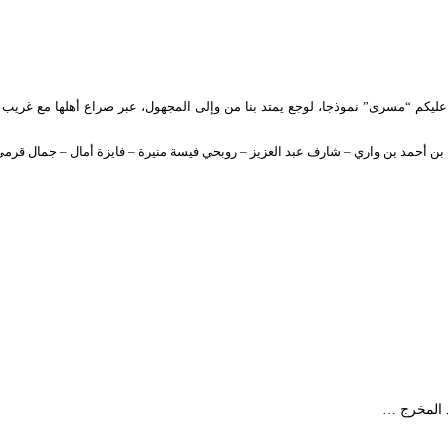
 عليكم “مسرى” نموذجا، لوجع يمتد بنا من وإلى المجهول، عبر صراع أهلها مع غريب ي
ن بن أحمد بن واري – شارف عبد العزيز – روبحي فيسة منيرة – فايزة أمال – جمال قرم