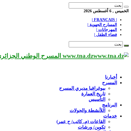
الخميس , 6 أغسطس 2026
| FRANÇAIS |
المسارح الجهوية |
المهرجانات |
فضاء الطفل |
www.tna.dz المسرح الوطني الجزائري مؤسسة ثقافية عريقة تابعة لوزارة الثقافة-الجزائر، يحمل اسم العميد «محي الدين بشطارزي».
أخبارنا
المسرح
بيوغرافيا مديري المسرح
تاريخ العمارة
التأسيس
البرنامج
اللأنشطة والجولات
خدمات
القاعات (م. كاتب/ ح عمر)
تكوين/ ورشات